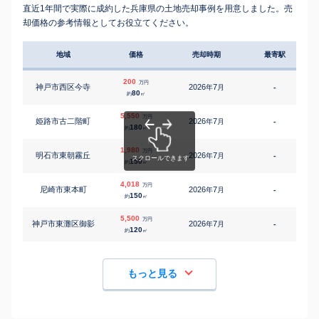
直近1年間で実際に成約した兵庫県の土地売却事例を用意しました。売
却価格の参考情報としてお役立てください。
地域
価格
売却時期
最寄駅
200
万円
神戸市西区今寺
2026
7
年
月
-
80
約
㎡
5,550
万円
姫路市古二階町
2026
7
年
月
-
1
180
約
㎡
1,980
万円
明石市東朝霧丘
2026
7
年
月
-
4
150
約
㎡
4,018
万円
尼崎市東本町
2026
7
年
月
-
8
150
約
㎡
5,500
万円
神戸市東灘区御影
2026
7
年
月
-
1
120
約
㎡
もっと見る