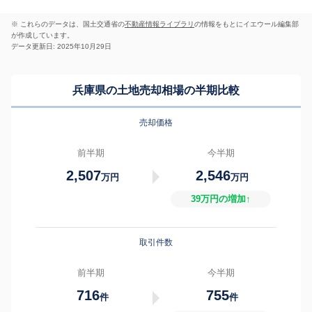
※ これらのデータは、国土交通省の
不動産情報ライブラリ
の情報をもとにイエウール編集部
が作成しています。
データ更新日: 2025年10月29日
兵庫県の土地売却相場の半期比較
売却価格
前半期
今半期
2,507
2,546
万円
万円
39万円の増加↑
取引件数
前半期
今半期
716
755
件
件