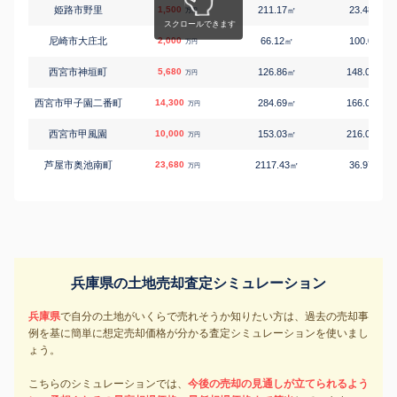
姫路市野里
1,500
211.17
23.48
㎡
万円/
万円
尼崎市大庄北
2,000
66.12
100.0
㎡
万円/
万円
西宮市神垣町
5,680
126.86
148.02
㎡
万円
万円
西宮市甲子園二番町
14,300
284.69
166.06
㎡
万円
万円
西宮市甲風園
10,000
153.03
216.04
㎡
万円
万円
芦屋市奥池南町
23,680
2117.43
36.97
㎡
万円/
万円
芦屋市三条南町
10,480
126.57
273.74
㎡
万円
万円
宝塚市光ガ丘
2,180
179.4
40.17
㎡
万円/
万円
宝塚市売布
2,500
236.46
34.95
㎡
万円/
万円
兵庫県の土地売却査定シミュレーション
川西市笹部
1,250
131.17
31.5
㎡
万円/
万円
兵庫県
で自分の土地がいくらで売れそうか知りたい方は、過去の売却事
川西市笹部
1,180
99.92
39.04
㎡
万円/
万円
例を基に簡単に想定売却価格が分かる査定シミュレーションを使いまし
ょう。
川西市湯山台
1,780
123.2
47.77
㎡
万円/
万円
こちらのシミュレーションでは、
今後の売却の見通しが立てられるよう