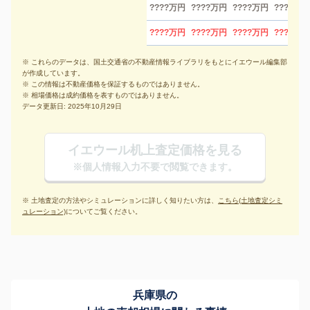
????万円
????万円
????万円
????万円
????万円
????万円
????万円
????万円
※ これらのデータは、国土交通省の不動産情報ライブラリをもとにイエウール編集部
が作成しています。
※ この情報は不動産価格を保証するものではありません。
※ 相場価格は成約価格を表すものではありません。
データ更新日: 2025年10月29日
イエウール机上査定価格を見る
※個人情報入力不要で閲覧できます。
※ 土地査定の方法やシミュレーションに詳しく知りたい方は、
こちら(土地査定シミ
ュレーション)
についてご覧ください。
兵庫県の