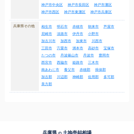
神戸市中央区
神戸市長田区
神戸市灘区
神戸市西区
神戸市東灘区
神戸市兵庫区
兵庫県その他
相生市
明石市
赤穂市
朝来市
芦屋市
尼崎市
淡路市
伊丹市
小野市
加古川市
加西市
加東市
川西市
三田市
宍粟市
洲本市
高砂市
宝塚市
たつの市
丹波篠山市
丹波市
豊岡市
西宮市
西脇市
姫路市
三木市
南あわじ市
養父市
赤穂郡
揖保郡
加古郡
川辺郡
神崎郡
佐用郡
多可郡
美方郡
兵庫県
土地売却相場
の