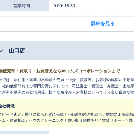
営業時間
9:00~18:30
詳細を見る
ン 山口店
動産売却・買取り・お買替えなら㈱コムズコーポレーションまで
社では、居住用・事業用不動産の売買・仲介・買取等、お客様の幅広い不動
。社内他部門および専門分野に関しては、司法書士・税理士・弁護士・土地
ご所有不動産の有効活用等、様々な角度からお客様にとってより良い最適な
問合せ・ご相談下さいませ。
会社特徴
スピード査定 / 周りに知られずに売却 / 不動産相続の相談可 / 離婚による売却
ーム・建築相談 / ハウスクリーニング / 買い取り制度あり / 賃貸サポート可能