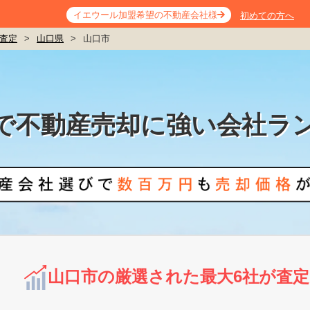
イエウール加盟希望の不動産会社様
初めての方へ
査定
>
山口県
>
山口市
で不動産売却に強い会社ラ
山口市の厳選された最大6社が査定