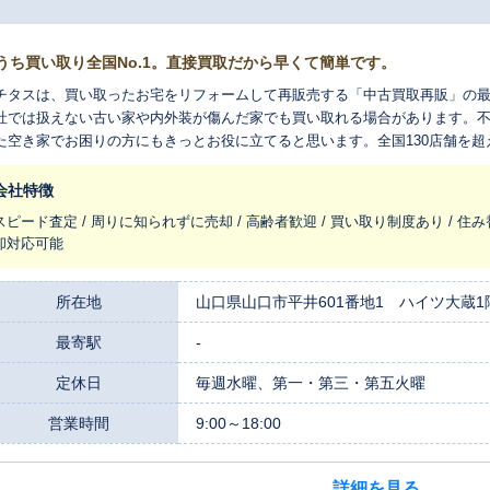
うち買い取り全国No.1。直接買取だから早くて簡単です。
チタスは、買い取ったお宅をリフォームして再販売する「中古買取再販」の
社では扱えない古い家や内外装が傷んだ家でも買い取れる場合があります。
た空き家でお困りの方にもきっとお役に立てると思います。全国130店舗を
れ変わらせ、長く住みつなぐお手伝いをさせてください。
会社特徴
スピード査定 / 周りに知られずに売却 / 高齢者歓迎 / 買い取り制度あり / 住み
却対応可能
所在地
山口県山口市平井601番地1 ハイツ大蔵1
最寄駅
-
定休日
毎週水曜、第一・第三・第五火曜
営業時間
9:00～18:00
詳細を見る