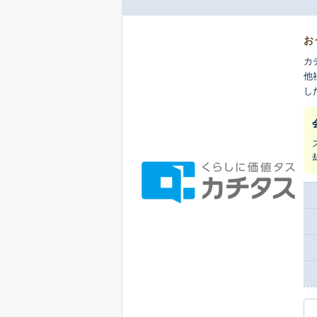
お
カ
他
し
ま