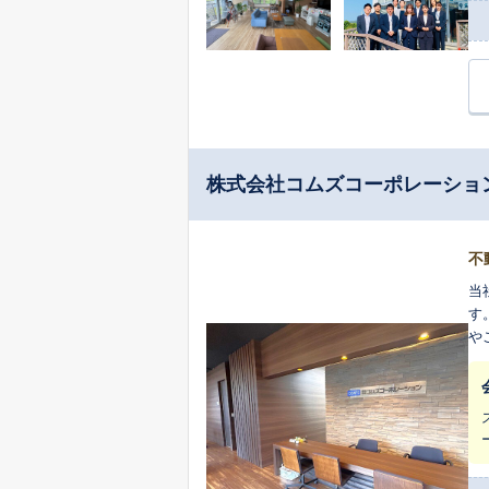
株式会社コムズコーポレーショ
不
当
す
や
お