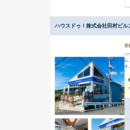
ハウスドゥ！株式会社田村ビル
圧
ハ
ん
す