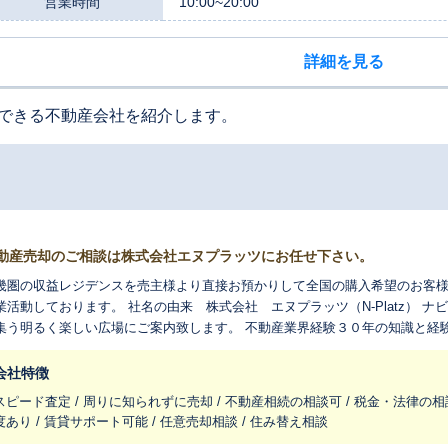
営業時間
10:00~20:00
詳細を見る
できる不動産会社を紹介します。
動産売却のご相談は株式会社エヌプラッツにお任せ下さい。
畿圏の収益レジデンスを売主様より直接お預かりして全国の購入希望のお客様
ります。 社名の由来 株式会社 エヌプラッツ（N-Platz） ナビゲート（案内）プラッツ（広場）『みんな
るく楽しい広場にご案内致します。 不動産業界経験３０年の知識と経験をもとにお客様の人生設計を共に考えさせ
頂き最も良い方向にご案内致します。
会社特徴
スピード査定 / 周りに知られずに売却 / 不動産相続の相談可 / 税金・法律の相
度あり / 賃貸サポート可能 / 任意売却相談 / 住み替え相談