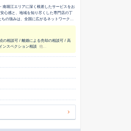
区・南堀江エリアに深く根差したサービスをお
す安心感と、地域を知り尽くした専門店の丁
の情報を常に新しく共有しているため、より
り、お客様の不動産の価値を正しく評価し、
続の相談可 / 離婚による売却の相談可 / 高
が良い四ツ橋。この地域の特性や市場の動
/ インスペクション相談
他...
を的確に捉え、ご納得いただける査定価格を
。私たちはまず、お客様のお話をじっくりと
ご納得いただけるまで対話を重ね、お客様に
続された不動産や管理にお困りの空き家な
橋へお気軽にご相談ください。