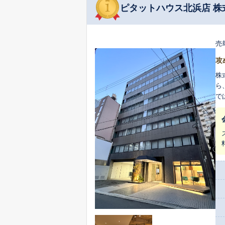
ピタットハウス北浜店 株式
売
攻
株
ら
で
資
案を行い
クロ
は