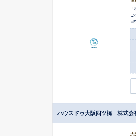
『
ご
目
ハウスドゥ大阪四ツ橋 株式会
大