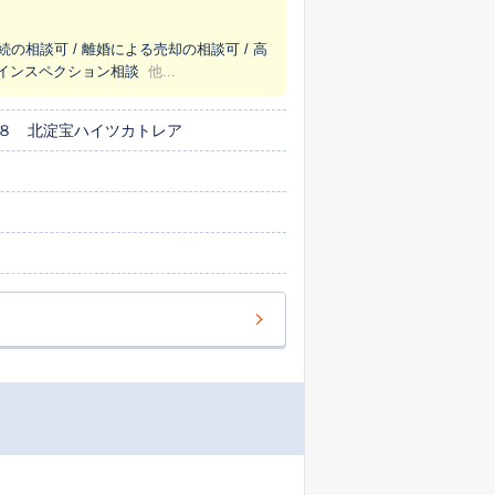
続の相談可 / 離婚による売却の相談可 / 高
/ インスペクション相談
他...
８ 北淀宝ハイツカトレア