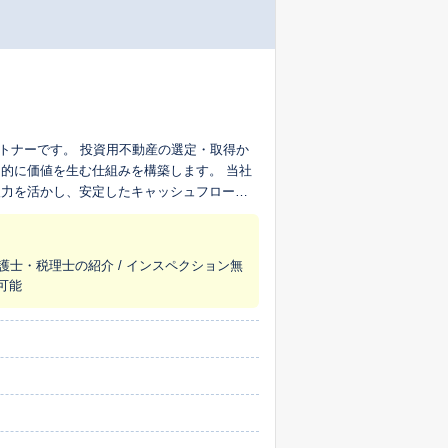
ートナーです。 投資用不動産の選定・取得か
に価値を生む仕組みを構築します。 当社
報力を活かし、安定したキャッシュフローと
・相続・法人化）まで、将来を見据えたご提
弁護士・税理士の紹介 / インスペクション無
に応えるパートナーであり続けます。
ス可能