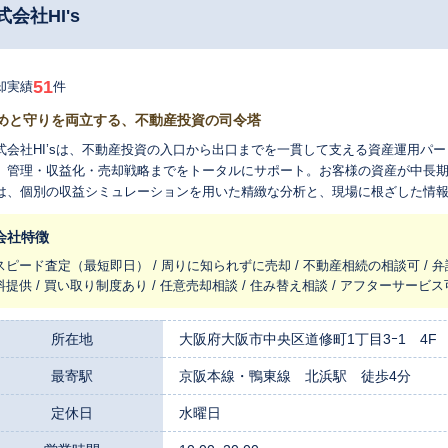
会社HI's
51
却実績
件
めと守りを両立する、不動産投資の司令塔
式会社HI’sは、不動産投資の入口から出口までを一貫して支える資産運用パ
、管理・収益化・売却戦略までをトータルにサポート。お客様の資産が中長期的
は、個別の収益シミュレーションを用いた精緻な分析と、現場に根ざした情
産拡大を実現へと導きます。 さらに、物件管理の最適化から出口戦略（売却
、投資成果の最大化を目指します。 また、海外投資家の方への対応も強化しており、英語によるサポート体制や、
会社特徴
スボーダー投資に関する法務・税務のアドバイスも可能です。 「守る」だけでなく、「攻める」不動産投資へ。 HI’s
スピード査定（最短即日） / 周りに知られずに売却 / 不動産相続の相談可 / 
、お客様一人ひとりの投資目的に応じた柔軟かつ実践的な戦略設計で、信頼
料提供 / 買い取り制度あり / 任意売却相談 / 住み替え相談 / アフターサービ
所在地
大阪府大阪市中央区道修町1丁目3ｰ1 4F
最寄駅
京阪本線・鴨東線 北浜駅 徒歩4分
定休日
水曜日