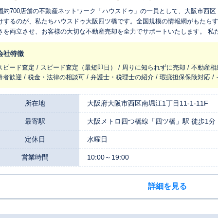
国約700店舗の不動産ネットワーク「ハウスドゥ」の一員として、大阪市西
けするのが、私たちハウスドゥ大阪四ツ橋です。全国規模の情報網がもたら
を両立させ、お客様の大切な不動産売却を全力でサポートいたします。 私たちの強みは、全国に広がるネットワークを
大限に活用した売却力です。大阪市内はもちろん、全国各地の購入希望者様
くの方へお客様の物件をご紹介する機会があります。この豊富な情報力によ
会社特徴
買い手様を迅速にご紹介できるよう努めます。 同時に、私たちはこの街の専門家であることに誇りを持っています。
スピード査定 / スピード査定（最短即日） / 周りに知られずに売却 / 不動産相
しゃれなマンションや活気ある商業施設が共存する南堀江、そして交通の便
齢者歓迎 / 税金・法律の相談可 / 弁護士・税理士の紹介 / 瑕疵担保保険対応 
、将来性までを熟知しているからこそ、データだけでは測れない物件の魅力
です。 何よりも私たちが大切にしているのは、お客様一人ひとりのご事情や「想い」に寄り添うことです。
ぜ売却をお考えなのか、その先にどのような未来を描いていらっしゃるのか
所在地
大阪府大阪市西区南堀江1丁目11-1-11F
伺いすることから始めます。査定価格の根拠を一つひとつ丁寧にご説明し、
最寄駅
大阪メトロ四つ橋線「四ツ橋」駅 徒歩1分
った最善の売却計画を共に考え抜く相談相手でありたいと願っています。相
複雑なご事情が絡むご相談も、親身になって対応いたします。 大切な資産のご売却は、信頼できる相談相手選びが何よ
定休日
水曜日
も重要です。まずはお客様のお悩みやご希望を、私たちハウスドゥ大阪四ツ
営業時間
10:00～19:00
詳細を見る