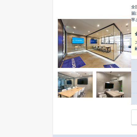
全
届
寧さ
最
多
最適な
お
き
ご提示できるの
な
お
合
ど、
り