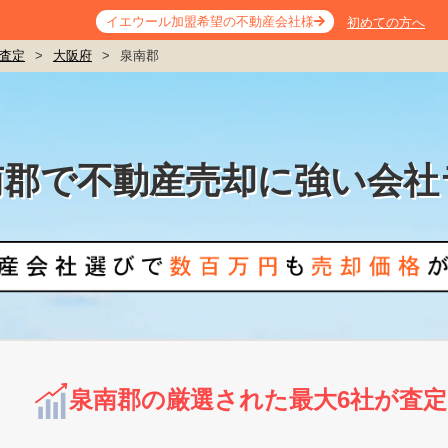
イエウール加盟希望の不動産会社様
初めての方へ
査定
>
大阪府
>
泉南郡
南郡で不動産売却に強い会社
泉南郡の厳選された最大6社が査定