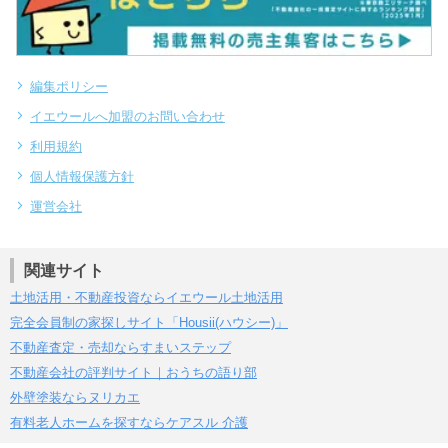
編集ポリシー
イエウールへ加盟のお問い合わせ
利用規約
個人情報保護方針
運営会社
関連サイト
土地活用・不動産投資ならイエウール土地活用
完全会員制の家探しサイト「Housii(ハウシー)」
不動産査定・売却ならすまいステップ
不動産会社の評判サイト｜おうちの語り部
外壁塗装ならヌリカエ
有料老人ホームを探すならケアスル 介護