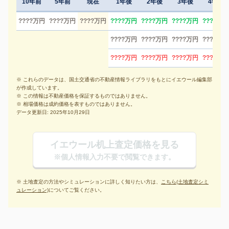
10年前
5年前
現在
1年後
2年後
3年後
4年後
????万円
????万円
????万円
????万円
????万円
????万円
????万円
????万円
????万円
????万円
????万円
????万円
????万円
????万円
????万円
※ これらのデータは、国土交通省の不動産情報ライブラリをもとにイエウール編集部
が作成しています。
※ この情報は不動産価格を保証するものではありません。
※ 相場価格は成約価格を表すものではありません。
データ更新日: 2025年10月29日
イエウール机上査定価格を見る
※個人情報入力不要で閲覧できます。
※ 土地査定の方法やシミュレーションに詳しく知りたい方は、
こちら(土地査定シミ
ュレーション)
についてご覧ください。