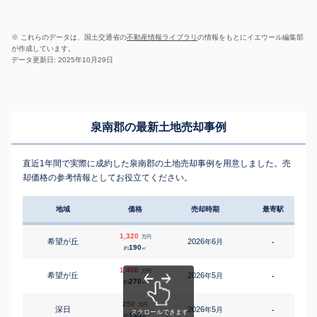
※ これらのデータは、国土交通省の
不動産情報ライブラリ
の情報をもとにイエウール編集部
が作成しています。
データ更新日: 2025年10月29日
泉南郡の最新土地売却事例
直近1年間で実際に成約した泉南郡の土地売却事例を用意しました。売
却価格の参考情報としてお役立てください。
地域
価格
売却時期
最寄駅
1,320
万円
希望が丘
2026
6
年
月
-
2
190
約
㎡
1,400
万円
希望が丘
2026
5
年
月
-
1
270
約
㎡
250
万円
深日
2026
5
年
月
-
130
約
㎡