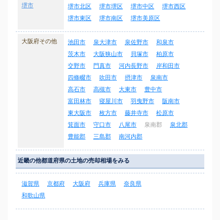
堺市
堺市北区
堺市堺区
堺市中区
堺市西区
堺市東区
堺市南区
堺市美原区
大阪府その他
池田市
泉大津市
泉佐野市
和泉市
茨木市
大阪狭山市
貝塚市
柏原市
交野市
門真市
河内長野市
岸和田市
四條畷市
吹田市
摂津市
泉南市
高石市
高槻市
大東市
豊中市
富田林市
寝屋川市
羽曳野市
阪南市
東大阪市
枚方市
藤井寺市
松原市
箕面市
守口市
八尾市
泉南郡
泉北郡
豊能郡
三島郡
南河内郡
近畿の他都道府県の土地の売却相場をみる
滋賀県
京都府
大阪府
兵庫県
奈良県
和歌山県