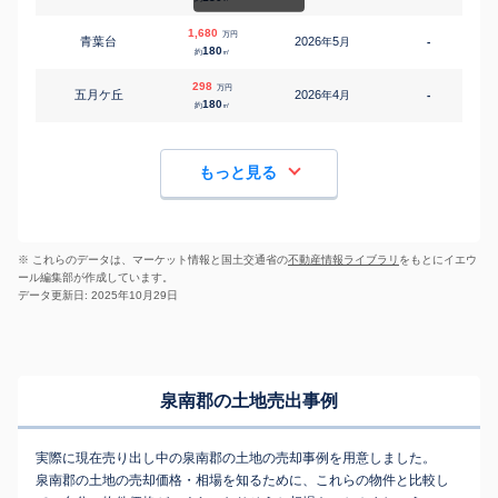
1,680
万円
青葉台
2026
5
年
月
-
3
180
約
㎡
298
万円
五月ケ丘
2026
4
年
月
-
180
約
㎡
もっと見る
※ これらのデータは、マーケット情報と国土交通省の
不動産情報ライブラリ
をもとにイエウ
ール編集部が作成しています。
データ更新日: 2025年10月29日
泉南郡の土地売出事例
実際に現在売り出し中の泉南郡の土地の売却事例を用意しました。
泉南郡の土地の売却価格・相場を知るために、これらの物件と比較し