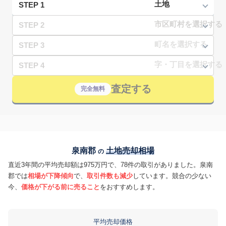
STEP 1
STEP 2
STEP 3
STEP 4
査定する
完全無料
泉南郡
土地売却相場
の
直近3年間の平均売却額は975万円で、78件の取引がありました。泉南
郡では
相場が下降傾向
で、
取引件数も減少
しています。競合の少ない
今、
価格が下がる前に売ること
をおすすめします。
平均売却価格