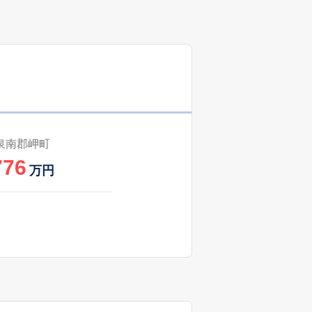
12
2025
10〜12
㎡
築
年
年
月
48
2024
10〜12
築
年
年
月
21
2025
7〜9
㎡
築
年
年
月
25
2025
7〜9
㎡
築
年
年
月
泉南郡岬町
776
48
2025
7〜9
万円
築
年
年
月
1
2025
7〜9
㎡
築
年
年
月