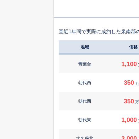
直近1年間で実際に成約した泉南郡
地域
価格
1,100
青葉台
350
朝代西
万
350
朝代西
万
1,000
朝代東
2,000
大久保北