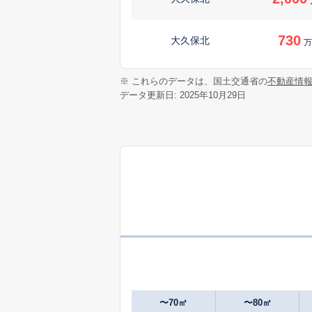
730
大久保北
万
500
※ これらのデータは、国土交通省の
不動産情
大久保南
万
データ更新日: 2025年10月29日
1,700
大久保南
500
大宮
万
2,700
小垣内
650
小谷北
万
2,900
小谷南
〜70㎡
〜80㎡