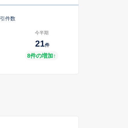
引件数
今半期
21
件
8件の増加↑