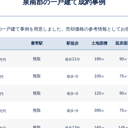
泉南郡の一戸建て成約事例
の一戸建て事例を用意しました。売却価格の参考情報としてお
最寄駅
駅徒歩
土地面積
延床面
熊取
11
180
90
徒歩
分
㎡
㎡
万円
熊取
-
100
75
徒歩
分
㎡
㎡
円
熊取
-
120
90
徒歩
分
㎡
㎡
円
熊取
-
390
75
徒歩
分
㎡
㎡
万円
熊取
13
160
145
徒歩
分
㎡