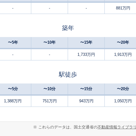
-
-
-
881万円
熊取
-
390
135
徒歩
分
㎡
円
築年
熊取
23
130
105
徒歩
分
㎡
円
〜5年
〜10年
〜15年
〜20年
熊取
24
140
75
徒歩
分
㎡
㎡
円
-
-
1,733万円
1,913万円
熊取
26
220
140
徒歩
分
㎡
円
駅徒歩
東佐野
9
230
90
徒歩
分
㎡
㎡
円
〜5分
〜10分
〜15分
〜20分
熊取
-
190
105
徒歩
分
㎡
1,388万円
751万円
943万円
1,050万円
円
東佐野
12
140
85
徒歩
分
㎡
㎡
円
※ これらのデータは、国土交通省の
不動産情報ライブラ