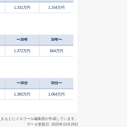
1,331万円
1,154万円
-
2025
1〜3
㎡
築
年
年
月
28
2025
1〜3
㎡
築
年
年
月
〜30年
30年〜
55
2025
7〜9
築
年
年
月
1,372万円
664万円
44
2025
4〜6
㎡
築
年
年
月
53
2025
4〜6
築
年
年
月
〜30分
30分〜
44
2025
1〜3
㎡
築
年
年
月
1,383万円
1,064万円
39
2025
10〜12
築
年
年
月
リ
をもとにイエウール編集部が作成しています。
データ更新日: 2025年10月29日