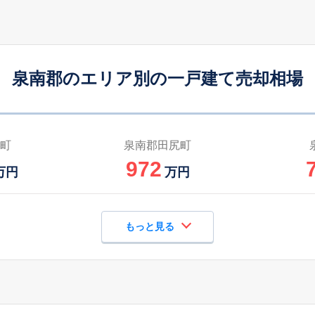
熊取
-
185
105
徒歩
分
㎡
万円
熊取
18
75
70
徒歩
分
㎡
㎡
円
泉南郡のエリア別の一戸建て売却相場
熊取
19
135
100
徒歩
分
㎡
万円
熊取
21
120
115
徒歩
分
㎡
円
町
泉南郡田尻町
972
熊取
24
80
75
万円
万円
徒歩
分
㎡
㎡
円
熊取
26
150
110
徒歩
分
㎡
万円
もっと見る