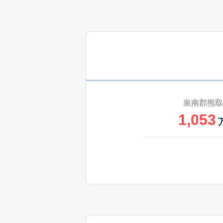
2,200
つばさが丘北
630
野田
万
1,900
野田
730
野田
万
泉南郡熊取
1,053
500
野田
万
3,200
野田