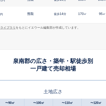
万円
熊取
14
170
95
徒歩
分
㎡
㎡
円
報ライブラリ
をもとにイエウール編集部が作成しています。
日根野
14
150
90
徒歩
分
㎡
㎡
円
熊取
24
240
130
徒歩
分
㎡
万円
熊取
-
230
135
徒歩
分
㎡
円
泉南郡の広さ・築年・駅徒歩別
一戸建て売却相場
熊取
28
85
90
徒歩
分
㎡
㎡
万円
熊取
-
125
105
徒歩
分
㎡
円
土地広さ
熊取
-
140
105
徒歩
分
㎡
万円
〜90㎡
〜100㎡
〜110㎡
〜120㎡