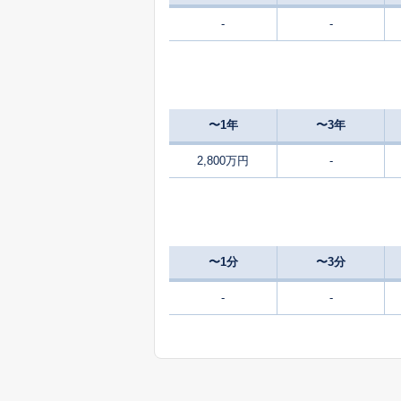
-
-
350
久保
万
600
五門西
万
〜1年
〜3年
440
五門東
万
2,800万円
-
950
五門東
万
500
七山西
万
〜1分
〜3分
600
自由が丘
-
-
万
450
新野田
万