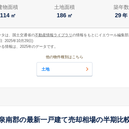
建物面積
土地面積
築年数
114
186
29
㎡
㎡
年
ータは、国土交通省の
不動産情報ライブラリ
の情報をもとにイエウール編集部
 2025年10月29日)
る情報は、2025年のデータです。
他の物件種別はこちら
土地
泉南郡の最新一戸建て売却相場の半期比