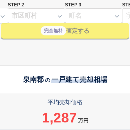
STEP 2
STEP 3
ST
査定する
完全無料
泉南郡
一戸建て売却相場
の
平均売却価格
1,287
万円