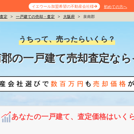
イエウール加盟希望の不動産会社様
初めての方へ
査定
>
一戸建ての売却・査定
>
大阪府
>
泉南郡
うちって、売ったらいくら？
南郡の一戸建て売却査定なら
あなたの一戸建て、査定価格はいく