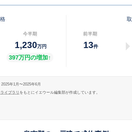
価格
取
今半期
前半期
1,230
13
万円
件
397万円の増加↑
2025年1月〜2025年6月
報ライブラリ
をもとにイエウール編集部が作成しています。