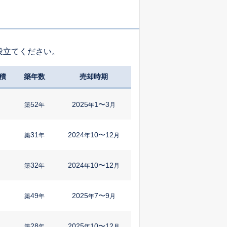
役立てください。
積
築年数
売却時期
52
2025
1〜3
築
年
年
月
31
2024
10〜12
築
年
年
月
32
2024
10〜12
築
年
年
月
49
2025
7〜9
築
年
年
月
28
2025
10〜12
㎡
築
年
年
月