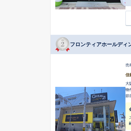
フロンティアホールディ
売
信
大
物
節
す。 私たちの強みは、守口市を中心とした地域への深い知見です。地域に精
場
提
す。 私たちが目指すのは、お客様にとって身近で頼れる不動産の専門家であ
で