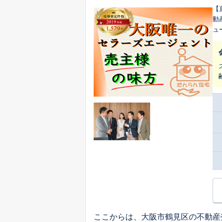
【直
動
ュー動画がその
し、最適な
却するスキ
者によ
区
ク
いいたします。 過去1
の
な
応可能です。 大阪市北区
区
な
す。 ぜひ、複数の会社様と比較検討いただき、最後に私たちの話をお聞きく
た
動
ここからは、大阪市鶴見区の不動産