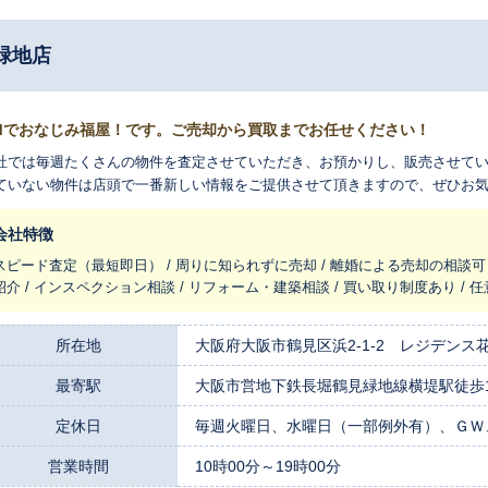
緑地店
Mでおなじみ福屋！です。ご売却から買取までお任せください！
社では毎週たくさんの物件を査定させていただき、お預かりし、販売させてい
ていない物件は店頭で一番新しい情報をご提供させて頂きますので、ぜひお
会社特徴
スピード査定（最短即日） / 周りに知られずに売却 / 離婚による売却の相談可 
紹介 / インスペクション相談 / リフォーム・建築相談 / 買い取り制度あり / 
所在地
大阪府大阪市鶴見区浜2-1-2 レジデンス
最寄駅
大阪市営地下鉄長堀鶴見緑地線横堤駅徒歩
定休日
毎週火曜日、水曜日（一部例外有）、ＧＷ
営業時間
10時00分～19時00分