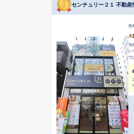
センチュリー２１ 不動産
売
大
当
い
で