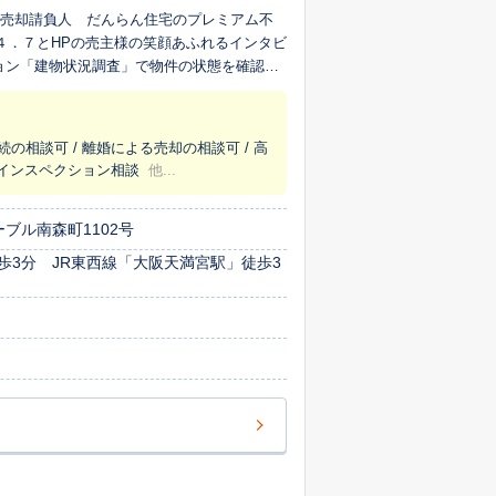
ミ４．７とHPの売主様の笑顔あふれるインタビ
続の相談可 / 離婚による売却の相談可 / 高
私たちが目指すのは「大阪で、一番のワクワ
/ インスペクション相談
他...
望に満ちた一歩となるよう、誠心誠意お手伝
に大阪市内のマンション売却においては豊富
ブル南森町1102号
建てや土地など、あらゆる種類の不動産に対
3分 JR東西線「大阪天満宮駅」徒歩3
ランスタッフも在籍しており、チーム一丸と
すい言葉でご説明することを心がけておりま
と考えております。お客様にとって最善の不