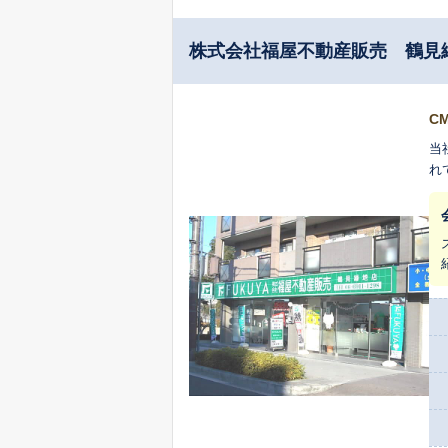
株式会社福屋不動産販売 鶴見
C
当
れ