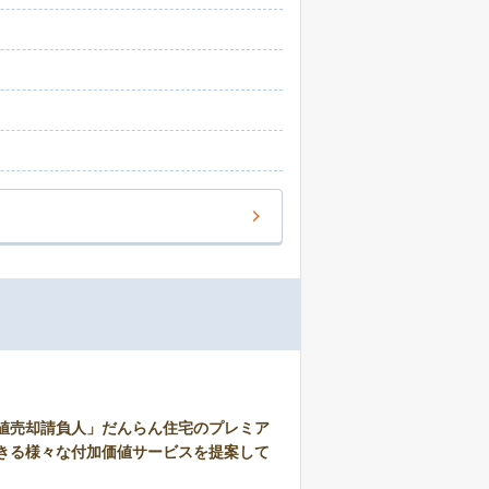
声が、私たちの何よりの励みです。 お忙
は朝9時から夜21時まで営業しており、定休
の良い時間にじっくりとお話をお伺いするこ
ご事情に合わせた売却スケジュールをご提案
定やご相談は無料です。まずはお気軽にご相
値売却請負人」だんらん住宅のプレミア
きる様々な付加価値サービスを提案して