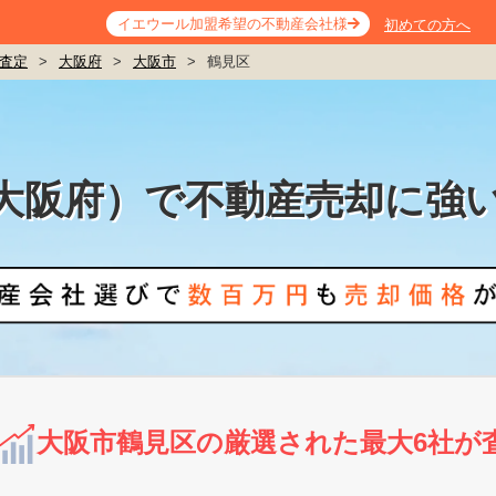
イエウール加盟希望の不動産会社様
初めての方へ
査定
>
大阪府
>
大阪市
>
鶴見区
大阪府）で不動産売却に強
大阪市鶴見区の厳選された最大6社が