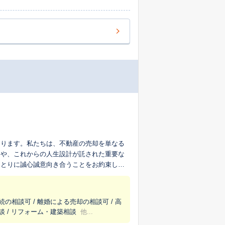
おります。私たちは、不動産の売却を単なる
出や、これからの人生設計が託された重要な
ひとりに誠心誠意向き合うことをお約束しま
見極め、ご満足いただける査定を目指してご
不動産のご相談に専門的な視点でお応えしま
続の相談可 / 離婚による売却の相談可 / 高
談 / リフォーム・建築相談
他...
社をご利用いただいたお客様からいただく