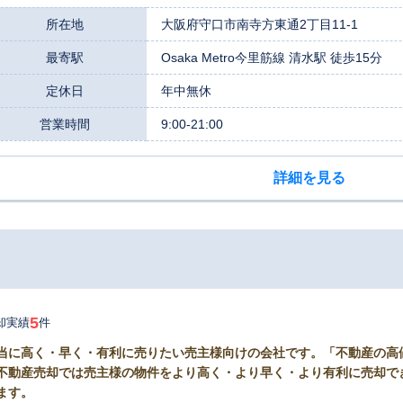
丁寧な対応で安心できた」「相談しやすい雰囲気で、何でも話せた」といったお
いお客様にも安心してご相談いただけるよう、営業体制を整えています。当店
所在地
大阪府守口市南寺方東通2丁目11-1
は設けておりません。お仕事帰りやご家族が揃う週末など、お客様のご都合
最寄駅
Osaka Metro今里筋線 清水駅 徒歩15分
が可能です。お客様の大切な時間を無駄にせぬよう、迅速な対応を心がけ、
お客様それぞれに異なります。地域密着の強みと全国規模の不動産ネットワークを
定休日
年中無休
かし、お客様にとってより良い解決策を一緒に見つけ出してまいります。査
ください。
営業時間
9:00-21:00
詳細を見る
5
却実績
件
当に高く・早く・有利に売りたい売主様向けの会社です。「不動産の高
不動産売却では売主様の物件をより高く・より早く・より有利に売却で
ます。