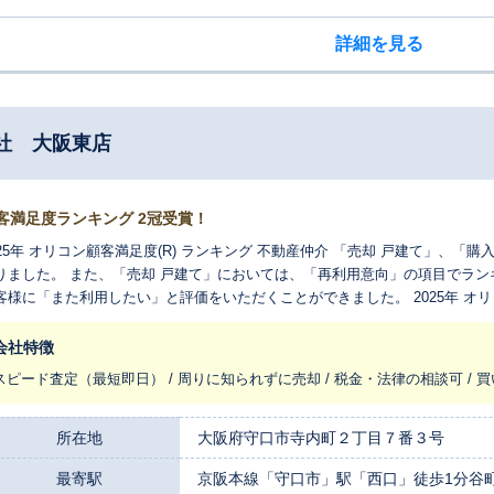
詳細を見る
社 大阪東店
客満足度ランキング 2冠受賞！
025年 オリコン顧客満足度(R) ランキング 不動産仲介 「売却 戸建て」、「
りました。 また、「売却 戸建て」においては、「再利用意向」の項目でランキ
客様に「また利用したい」と評価をいただくことができました。 2025年 オリ
 戸建て 再利用意向90.6％※ ※当調査における「どの程度その企業のサービ
価を4 段階にまとめ、その結果から算出した割合です。
会社特徴
スピード査定（最短即日） / 周りに知られずに売却 / 税金・法律の相談可 / 
所在地
大阪府守口市寺内町２丁目７番３号
最寄駅
京阪本線「守口市」駅「西口」徒歩1分谷