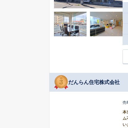
「
し
日
と
します。 不動産売却に関するお悩みは、
活
談
だんらん住宅株式会社
売
本
ム
い