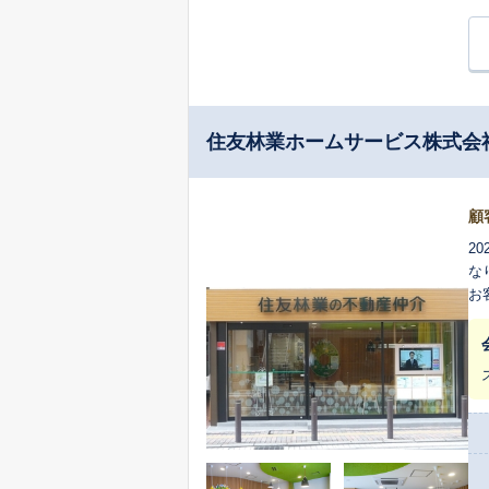
住友林業ホームサービス株式会
顧
2
な
お
却
評