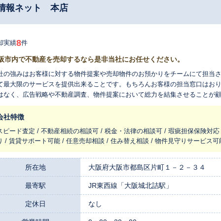
情報ネット 本店
8
却実績
件
阪市内で不動産を売却するなら是非当社にお任せください。
社の強みはお客様に対する物件提案や売却物件のお預かりをチームにて担当
て最大限のサービスを提供出来ることです。もちろんお客様の担当窓口はお
はなく、広告戦略や不動産調査、物件提案において総力を結集させることが
会社特徴
スピード査定 / 不動産相続の相談可 / 税金・法律の相談可 / 瑕疵担保保険対応
り / 賃貸サポート可能 / 任意売却相談 / 住み替え相談 / 物件見守りサービス可
所在地
大阪府大阪市都島区片町１－２－３４
最寄駅
JR東西線「大阪城北詰駅」
定休日
なし