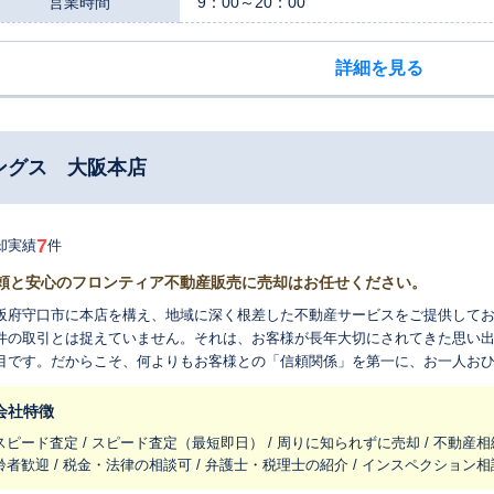
営業時間
9：00～20：00
詳細を見る
ングス 大阪本店
7
却実績
件
頼と安心のフロンティア不動産販売に売却はお任せください。
阪府守口市に本店を構え、地域に深く根差した不動産サービスをご提供して
件の取引とは捉えていません。それは、お客様が長年大切にされてきた思い
目です。だからこそ、何よりもお客様との「信頼関係」を第一に、お一人お
通した専門スタッフが、長年の経験で培った相
観や最新の市場動向を丁寧に分析。お客様の大切な資産の価値をしっかりと
会社特徴
案いたします。戸建てやマンションはもちろん、土地の売却まで、あらゆる
スピード査定 / スピード査定（最短即日） / 周りに知られずに売却 / 不動産相
ることです。専門的な内容も分かりやすい言葉
齢者歓迎 / 税金・法律の相談可 / 弁護士・税理士の紹介 / インスペクション相
丁寧にご説明し、お客様が抱える不安や疑問に一つひとつお答えします。当