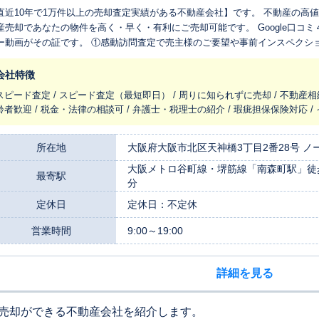
近10年で1万件以上の売却査定実績がある不動産会社】です。 不動産の高値売却請負人 だんらん住宅のプレミアム不
産売却であなたの物件を高く・早く・有利にご売却可能です。 Google口コ
証です。 ①感動訪問査定で売主様のご要望や事前インスペクション「建物状況調査」で物件の状態を確認
ご提案を差し上げます。 ②プレミアム仲介のご提案では「集客力・検査力・提案力」で売主様の物件を高値で売
ームを実行します。 ③プレミアム買取では、だんらん住宅直接買取「仲介手数料0円」と100社超の不動産買取業
会社特徴
るオークション形式の買取が選べます。 百聞は一見に如かず 感動訪問査定のご依頼お待ちしております。 大阪市北
スピード査定 / スピード査定（最短即日） / 周りに知られずに売却 / 不動産相
を拠点に、不動産業界で28年以上の歴史を歩んできた、だんらん住宅です。
齢者歓迎 / 税金・法律の相談可 / 弁護士・税理士の紹介 / 瑕疵担保保険対応 
不動産」です。お客様の大切な不動産売却という大きな決断が、未来への希
0年間で1万件を超える売却査定を行ってきた経験は、私たちの大きな財産です。膨大なデータと市場
動きを分析し、お客様の不動産に合わせた最適な売り方をご提案します。特
所在地
大阪府大阪市北区天神橋3丁目2番28号 ノー
実績があり、多くのお客様から喜びの声を頂戴しております。もちろん、戸
大阪メトロ谷町線・堺筋線「南森町駅」徒歩
最寄駅
・中央区・天王寺区・阿倍野区・城東区・鶴見区・浪速区・淀川区・福島区・西区・港区・西淀川
分
のマンション・戸建・土地の売却を得意としています。経験15年以上のベテ
定休日
定休日：不定休
ってお客様を支えます。専門用語はできるだけ使わず、一つひとつ分かりや
ださい。お客様の資産の価値を最大限に高める
営業時間
9:00～19:00
めの具体的な提案力と、お客様に寄り添う真摯な姿勢を実感していただける
産売却を実現するために。まずはお気軽にご相談ください。
詳細を見る
売却ができる不動産会社を紹介します。