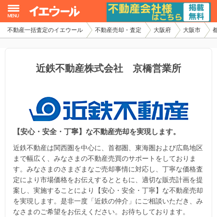
不動産一括査定のイエウール
不動産売却・査定
大阪府
大阪市
イエウール加盟希望の不動産会社様
初めての方へ
近鉄不動産株式会社 京橋営業所
不動産売却の流れ
不動産の売却・一括査定
【安心・安全・丁寧】な不動産売却を実現します。
家査定シミュレーター
近鉄不動産は関西圏を中心に、首都圏、東海圏および広島地区
お問い合わせ
まで幅広く、みなさまの不動産売買のサポートをしておりま
す。みなさまのさまざまなご売却事情に対応し、丁寧な価格査
定により市場価格をお伝えするとともに、適切な販売計画を提
案し、実施することにより【安心・安全・丁寧】な不動産売却
を実現します。是非一度「近鉄の仲介」にご相談いただき、み
なさまのご希望をお伝えください。お待ちしております。