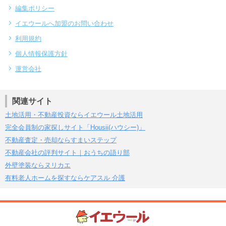
編集ポリシー
イエウールへ加盟のお問い合わせ
利用規約
個人情報保護方針
運営会社
関連サイト
土地活用・不動産投資ならイエウール土地活用
完全会員制の家探しサイト「Housii(ハウシー)」
不動産査定・売却ならすまいステップ
不動産会社の評判サイト｜おうちの語り部
外壁塗装ならヌリカエ
有料老人ホームを探すならケアスル 介護