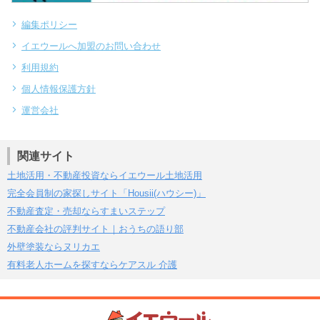
編集ポリシー
イエウールへ加盟のお問い合わせ
利用規約
個人情報保護方針
運営会社
関連サイト
土地活用・不動産投資ならイエウール土地活用
完全会員制の家探しサイト「Housii(ハウシー)」
不動産査定・売却ならすまいステップ
不動産会社の評判サイト｜おうちの語り部
外壁塗装ならヌリカエ
有料老人ホームを探すならケアスル 介護