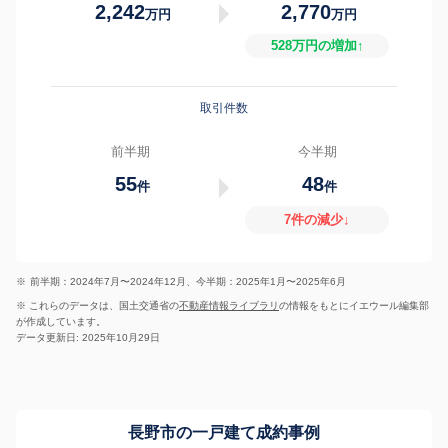
2,242
2,770
万円
万円
528万円の増加↑
取引件数
前半期
今半期
55
48
件
件
7件の減少↓
※
前半期：2024年7月〜2024年12月、今半期：2025年1月〜2025年6月
※ これらのデータは、国土交通省の
不動産情報ライブラリ
の情報をもとにイエウール編集部
が作成しています。
データ更新日: 2025年10月29日
長野市の一戸建て成約事例