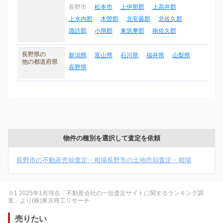
長野市
松本市
上伊那郡
上高井郡
上水内郡
木曽郡
北安曇郡
北佐久郡
諏訪郡
小県郡
東筑摩郡
南佐久郡
長野県の
新潟県
富山県
石川県
福井県
山梨県
他の都道府県
長野県
物件の種別を選択して査定を依頼
長野市の不動産売却査定・相場
長野市の土地売却査定・相場
※1 2025年1月現在「不動産会社の一括査定サイトに関するランキング調
査」より(株)東京商工リサーチ
売りたい