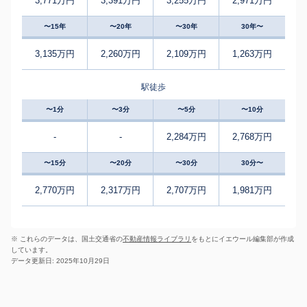
3,771万円
3,391万円
3,255万円
2,971万円
〜15年
〜20年
〜30年
30年〜
3,135万円
2,260万円
2,109万円
1,263万円
駅徒歩
〜1分
〜3分
〜5分
〜10分
-
-
2,284万円
2,768万円
〜15分
〜20分
〜30分
30分〜
2,770万円
2,317万円
2,707万円
1,981万円
※ これらのデータは、国土交通省の
不動産情報ライブラリ
をもとにイエウール編集部が作成
しています。
データ更新日: 2025年10月29日