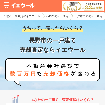
不動産一括査定のイエウール
不動産売却・査定
一戸建ての売却・査定
イエウール加盟希望の不動産会社様
うちって、売ったらいくら？
初めての方へ
長野市の一戸建て
不動産売却の流れ
売却査定ならイエウール
不動産の売却・一括査定
家査定シミュレーター
お問い合わせ
あなたの一戸建て、査定価格はいくら？