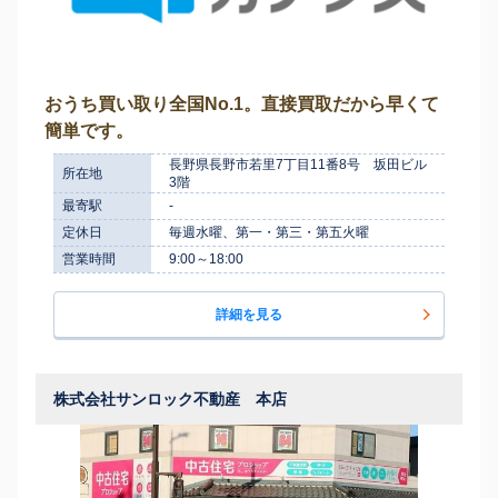
おうち買い取り全国No.1。直接買取だから早くて
簡単です。
長野県長野市若里7丁目11番8号 坂田ビル
所在地
3階
最寄駅
-
定休日
毎週水曜、第一・第三・第五火曜
営業時間
9:00～18:00
詳細を見る
株式会社サンロック不動産 本店