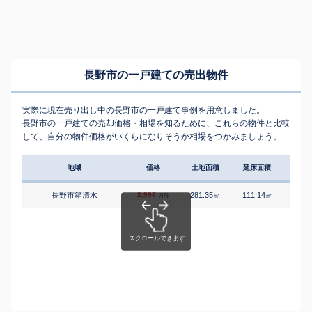
長野市の一戸建ての売出物件
実際に現在売り出し中の長野市の一戸建て事例を用意しました。
長野市の一戸建ての売却価格・相場を知るために、これらの物件と比較
して、自分の物件価格がいくらになりそうか相場をつかみましょう。
地域
価格
土地面積
延床面積
築年
長野市箱清水
2,998
281.35
111.14
6
㎡
㎡
築
万円