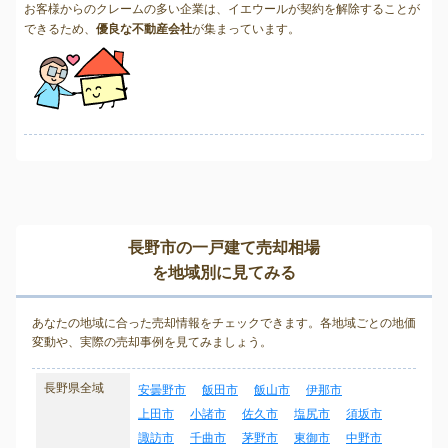
お客様からのクレームの多い企業は、イエウールが契約を解除することが
できるため、
優良な不動産会社
が集まっています。
長野市の一戸建て売却相場
を地域別に見てみる
あなたの地域に合った売却情報をチェックできます。各地域ごとの地価
変動や、実際の売却事例を見てみましょう。
長野県全域
安曇野市
飯田市
飯山市
伊那市
上田市
小諸市
佐久市
塩尻市
須坂市
諏訪市
千曲市
茅野市
東御市
中野市