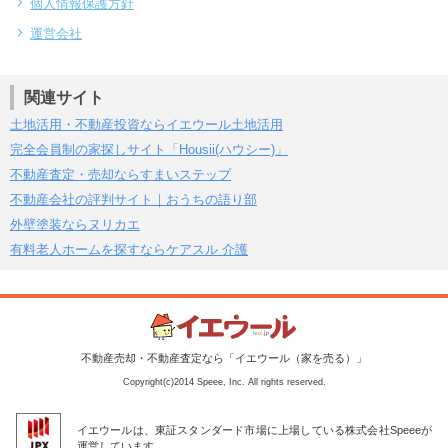
個人情報保護方針
運営会社
関連サイト
土地活用・不動産投資ならイエウール土地活用
完全会員制の家探しサイト「Housii(ハウシー)」
不動産査定・売却ならすまいステップ
不動産会社の評判サイト｜おうちの語り部
外壁塗装ならヌリカエ
有料老人ホームを探すならケアスル 介護
不動産売却・不動産査定なら「イエウール（家を売る）」
Copyright(c)2014 Speee, Inc. All rights reserved.
イエウールは、東証スタンダード市場に上場している株式会社Speeeが
運営しています。