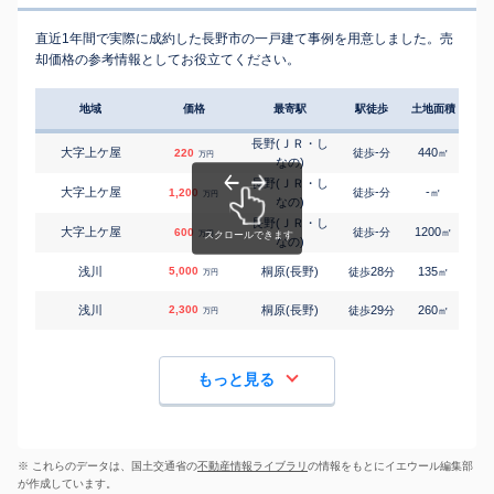
直近1年間で実際に成約した長野市の一戸建て事例を用意しました。売
却価格の参考情報としてお役立てください。
地域
価格
最寄駅
駅徒歩
土地面積
延床
長野(ＪＲ・し
大字上ケ屋
-
440
140
220
徒歩
分
㎡
万円
なの)
長野(ＪＲ・し
大字上ケ屋
-
-
-
1,200
徒歩
分
㎡
万円
なの)
長野(ＪＲ・し
大字上ケ屋
-
1200
145
600
徒歩
分
㎡
万円
なの)
浅川
5,000
桐原(長野)
28
135
105
徒歩
分
㎡
万円
浅川
2,300
桐原(長野)
29
260
150
徒歩
分
㎡
万円
もっと見る
※ これらのデータは、国土交通省の
不動産情報ライブラリ
の情報をもとにイエウール編集部
が作成しています。