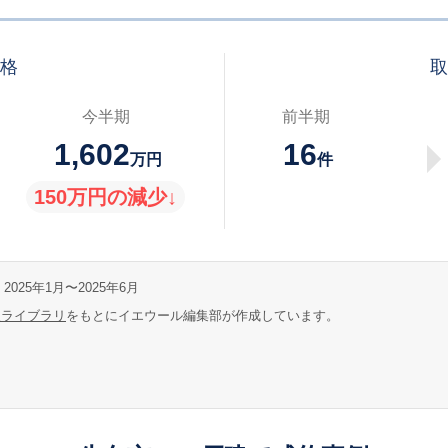
価格
取
今半期
前半期
1,602
16
万円
件
150万円の減少↓
2025年1月〜2025年6月
報ライブラリ
をもとにイエウール編集部が作成しています。