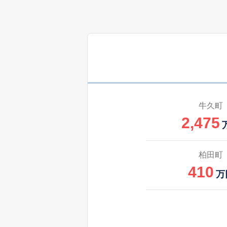
900
刈谷町
万
1,000
刈谷町
520
刈谷町
万
1,400
刈谷町
牛久町
2,475
2,500
さくら台
1,600
さくら台
柏田町
410
万