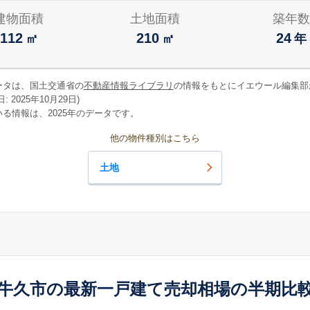
建物面積
土地面積
築年数
112
210
24
㎡
㎡
年
ータは、国土交通省の
不動産情報ライブラリ
の情報をもとにイエウール編集部
 2025年10月29日)
る情報は、2025年のデータです。
他の物件種別はこちら
土地
牛久市の最新一戸建て売却相場の半期比