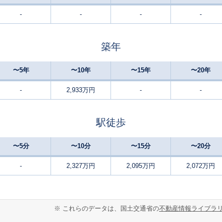
-
-
-
-
牛久
-
200
100
徒歩
分
㎡
万円
築年
牛久
28
195
135
徒歩
分
㎡
円
〜5年
〜10年
〜15年
〜20年
牛久
-
120
85
徒歩
分
㎡
㎡
円
-
2,933万円
-
-
牛久
29
110
95
徒歩
分
㎡
㎡
円
駅徒歩
牛久
20
200
120
徒歩
分
㎡
万円
〜5分
〜10分
〜15分
〜20分
牛久
23
180
135
徒歩
分
㎡
-
2,327万円
2,095万円
2,072万円
円
牛久
12
170
100
徒歩
分
㎡
円
※ これらのデータは、国土交通省の
不動産情報ライブラ