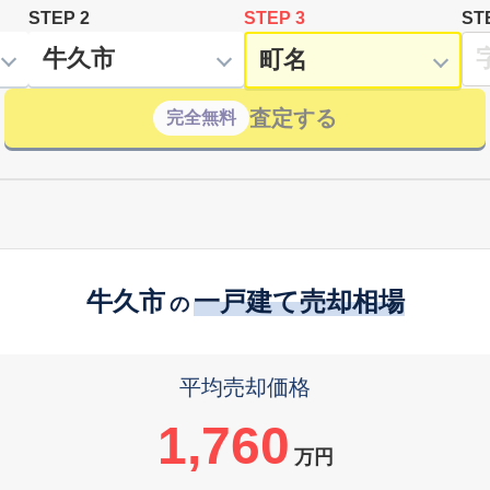
STEP 2
STEP 3
ST
査定する
完全無料
牛久市
一戸建て売却相場
の
平均売却価格
1,760
万円