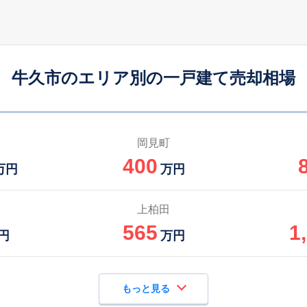
牛久
15
170
150
徒歩
分
㎡
円
牛久
18
180
110
徒歩
分
㎡
万円
牛久市のエリア別の一戸建て売却相場
牛久
21
175
105
徒歩
分
㎡
円
牛久
23
220
145
徒歩
分
㎡
万円
岡見町
400
牛久
-
420
195
万円
万円
徒歩
分
㎡
万円
牛久
-
420
195
上柏田
徒歩
分
㎡
万円
565
1
円
万円
もっと見る