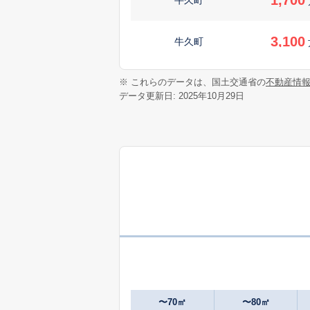
3,100
牛久町
2,600
※ これらのデータは、国土交通省の
不動産情
牛久町
データ更新日: 2025年10月29日
700
岡見町
万
2,300
小坂町
580
小坂町
万
300
小坂町
万
1,500
小坂町
〜70㎡
〜80㎡