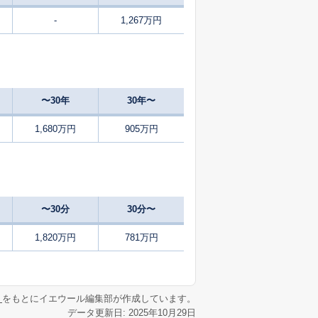
-
1,267万円
29
2025
7〜9
㎡
築
年
年
月
20
2025
7〜9
㎡
築
年
年
月
〜30年
30年〜
51
2025
4〜6
築
年
年
月
1,680万円
905万円
32
2025
7〜9
築
年
年
月
28
2025
1〜3
㎡
築
年
年
月
〜30分
30分〜
28
2025
7〜9
㎡
築
年
年
月
1,820万円
781万円
42
2024
10〜12
㎡
築
年
年
月
リ
をもとにイエウール編集部が作成しています。
データ更新日: 2025年10月29日