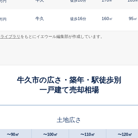
徒歩
分
㎡
万円
牛久
16
160
95
徒歩
分
㎡
㎡
万円
報ライブラリ
をもとにイエウール編集部が作成しています。
牛久
24
290
110
徒歩
分
㎡
万円
牛久
-
320
100
徒歩
分
㎡
円
牛久
-
300
65
徒歩
分
㎡
㎡
万円
牛久市の広さ・築年・駅徒歩別
一戸建て売却相場
牛久
-
175
100
徒歩
分
㎡
円
牛久
-
150
100
徒歩
分
㎡
円
土地広さ
牛久
-
200
95
徒歩
分
㎡
㎡
万円
〜90㎡
〜100㎡
〜110㎡
〜120㎡