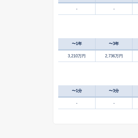
-
-
1,300
小坂町
410
柏田町
万
〜1年
〜3年
200
上柏田
万
3,210万円
2,736万円
930
上柏田
万
1,500
神谷
〜1分
〜3分
500
神谷
-
-
万
420
刈谷町
万