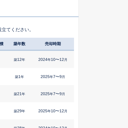
役立てください。
積
築年数
売却時期
12
2024
10〜12
㎡
築
年
年
月
1
2025
7〜9
㎡
築
年
年
月
21
2025
7〜9
㎡
築
年
年
月
29
2025
10〜12
築
年
年
月
28
2024
10〜12