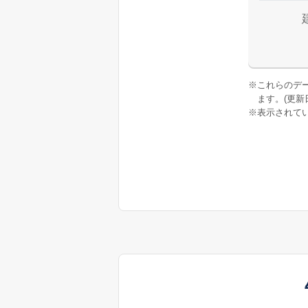
※
これらのデ
ます。(更新日:
※
表示されてい