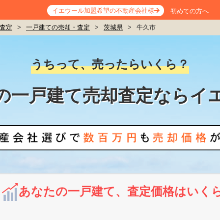
イエウール加盟希望の不動産会社様
初めての方へ
査定
>
一戸建ての売却・査定
>
茨城県
>
牛久市
うちって、売ったらいくら？
の一戸建て売却査定ならイ
あなたの一戸建て、査定価格はいく