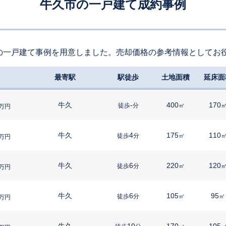
牛久市の一戸建て成約事例
の一戸建て事例を用意しました。売却価格の参考情報としてお
最寄駅
駅徒歩
土地面積
延床面
牛久
-
400
170
徒歩
分
㎡
万円
牛久
4
175
110
徒歩
分
㎡
万円
牛久
6
220
120
徒歩
分
㎡
万円
牛久
6
105
95
徒歩
分
㎡
㎡
万円
牛久
10
170
105