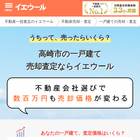
不動産一括査定のイエウール
不動産売却・査定
一戸建ての売却・査定
イエウール加盟希望の不動産会社様
うちって、売ったらいくら？
初めての方へ
高崎市の一戸建て
不動産売却の流れ
売却査定ならイエウール
不動産の売却・一括査定
家査定シミュレーター
お問い合わせ
あなたの一戸建て、査定価格はいくら？