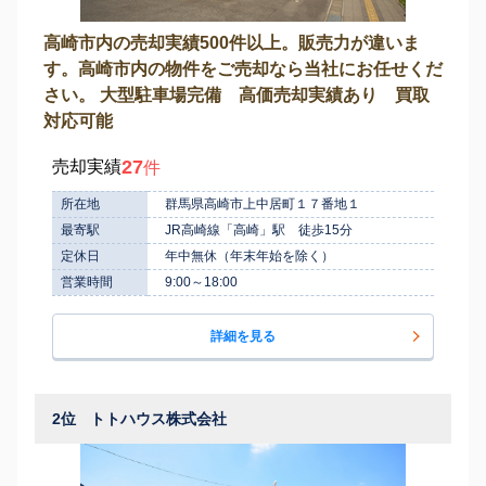
高崎市内の売却実績500件以上。販売力が違いま
す。高崎市内の物件をご売却なら当社にお任せくだ
さい。 大型駐車場完備 高価売却実績あり 買取
対応可能
27
売却実績
件
所在地
群馬県高崎市上中居町１７番地１
最寄駅
JR高崎線「高崎」駅 徒歩15分
定休日
年中無休（年末年始を除く）
営業時間
9:00～18:00
詳細を見る
2位
トトハウス株式会社