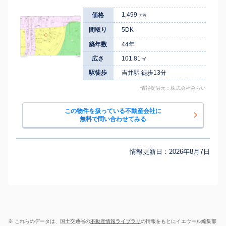
1,499
価格
万円
間取り
5DK
築年数
44年
広さ
101.81㎡
駅徒歩
吉井駅 徒歩13分
情報提供元：株式会社みらい
この物件を扱っている不動産会社に
無料で問い合わせてみる
情報更新日：
2026年8月7日
※ これらのデータは、国土交通省の
不動産情報ライブラリ
の情報をもとにイエウール編集部