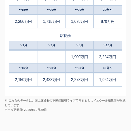
〜15年
〜20年
〜30年
30年〜
2,286万円
1,715万円
1,678万円
870万円
駅徒歩
〜1分
〜3分
〜5分
〜10分
-
-
1,900万円
2,224万円
〜15分
〜20分
〜30分
30分〜
2,150万円
2,433万円
2,273万円
1,924万円
※ これらのデータは、国土交通省の
不動産情報ライブラリ
をもとにイエウール編集部が作成
しています。
データ更新日: 2025年10月29日