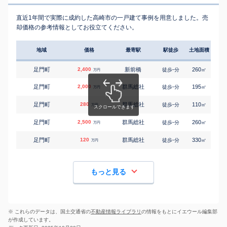
直近1年間で実際に成約した高崎市の一戸建て事例を用意しました。売
却価格の参考情報としてお役立てください。
地域
価格
最寄駅
駅徒歩
土地面積
延床
足門町
2,400
新前橋
-
260
105
徒歩
分
㎡
万円
足門町
2,000
群馬総社
-
195
100
徒歩
分
㎡
万円
足門町
280
群馬総社
-
110
70
徒歩
分
㎡
万円
足門町
2,500
群馬総社
-
260
105
徒歩
分
㎡
万円
足門町
120
群馬総社
-
330
125
徒歩
分
㎡
万円
もっと見る
※ これらのデータは、国土交通省の
不動産情報ライブラリ
の情報をもとにイエウール編集部
が作成しています。