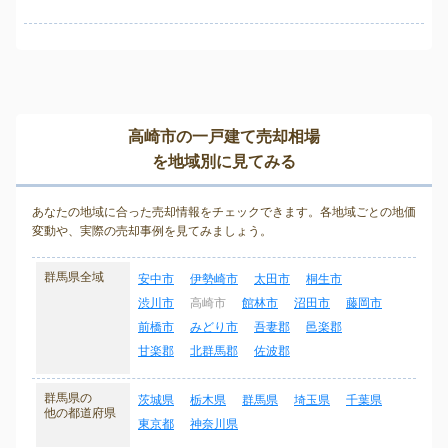
高崎市の一戸建て売却相場
を地域別に見てみる
あなたの地域に合った売却情報をチェックできます。各地域ごとの地価
変動や、実際の売却事例を見てみましょう。
群馬県全域
安中市
伊勢崎市
太田市
桐生市
渋川市
高崎市
館林市
沼田市
藤岡市
前橋市
みどり市
吾妻郡
邑楽郡
甘楽郡
北群馬郡
佐波郡
群馬県の
茨城県
栃木県
群馬県
埼玉県
千葉県
他の都道府県
東京都
神奈川県