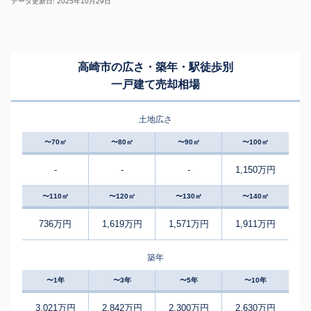
データ更新日: 2025年10月29日
高崎市の広さ・築年・駅徒歩別
一戸建て売却相場
土地広さ
〜70㎡
〜80㎡
〜90㎡
〜100㎡
-
-
-
1,150万円
〜110㎡
〜120㎡
〜130㎡
〜140㎡
736万円
1,619万円
1,571万円
1,911万円
築年
〜1年
〜3年
〜5年
〜10年
3,021万円
2,842万円
2,300万円
2,630万円