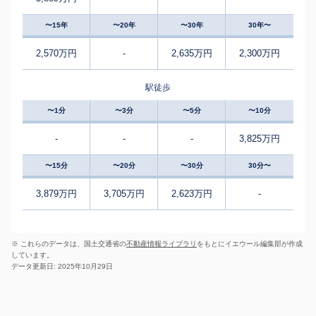
〜15年
〜20年
〜30年
30年〜
2,570万円
-
2,635万円
2,300万円
駅徒歩
〜1分
〜3分
〜5分
〜10分
-
-
-
3,825万円
〜15分
〜20分
〜30分
30分〜
3,879万円
3,705万円
2,623万円
-
※ これらのデータは、国土交通省の
不動産情報ライブラリ
をもとにイエウール編集部が作成
しています。
データ更新日: 2025年10月29日