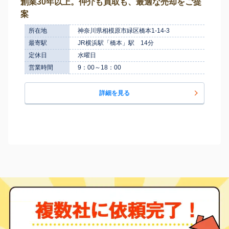
創業30年以上。仲介も買取も、最適な売却をご提
案
所在地
神奈川県相模原市緑区橋本1-14-3
最寄駅
JR横浜駅「橋本」駅 14分
定休日
水曜日
営業時間
9：00～18：00
詳細を見る