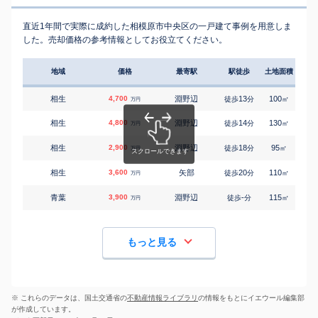
直近1年間で実際に成約した相模原市中央区の一戸建て事例を用意しま
した。売却価格の参考情報としてお役立てください。
地域
価格
最寄駅
駅徒歩
土地面積
延床
相生
4,700
淵野辺
13
100
95
徒歩
分
㎡
万円
相生
4,800
淵野辺
14
130
95
徒歩
分
㎡
万円
相生
2,900
淵野辺
18
95
90
徒歩
分
㎡
万円
相生
3,600
矢部
20
110
90
徒歩
分
㎡
万円
青葉
3,900
淵野辺
-
115
105
徒歩
分
㎡
万円
もっと見る
※ これらのデータは、国土交通省の
不動産情報ライブラリ
の情報をもとにイエウール編集部
が作成しています。