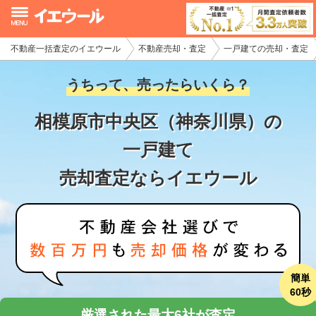
不動産一括査定のイエウール
不動産売却・査定
一戸建ての売却・査定
イエウール加盟希望の不動産会社様
うちって、売ったらいくら？
初めての方へ
相模原市中央区（神奈川県）の
不動産売却の流れ
一戸建て
不動産の売却・一括査定
売却査定ならイエウール
家査定シミュレーター
お問い合わせ
簡単
60秒
厳選された最大6社が査定