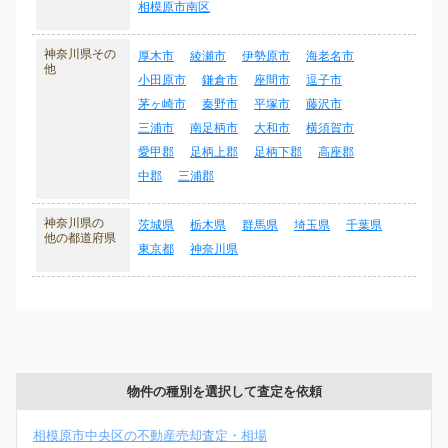
相模原市南区
神奈川県その
厚木市
綾瀬市
伊勢原市
海老名市
他
小田原市
鎌倉市
座間市
逗子市
茅ヶ崎市
秦野市
平塚市
藤沢市
三浦市
南足柄市
大和市
横須賀市
愛甲郡
足柄上郡
足柄下郡
高座郡
中郡
三浦郡
神奈川県の
茨城県
栃木県
群馬県
埼玉県
千葉県
他の都道府県
東京都
神奈川県
物件の種別を選択して査定を依頼
相模原市中央区の不動産売却査定・相場