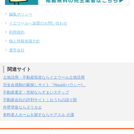
編集ポリシー
イエウールへ加盟のお問い合わせ
利用規約
個人情報保護方針
運営会社
関連サイト
土地活用・不動産投資ならイエウール土地活用
完全会員制の家探しサイト「Housii(ハウシー)」
不動産査定・売却ならすまいステップ
不動産会社の評判サイト｜おうちの語り部
外壁塗装ならヌリカエ
有料老人ホームを探すならケアスル 介護