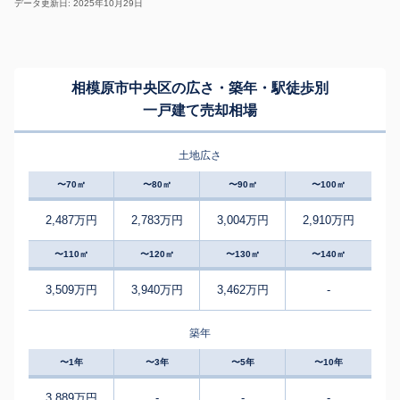
データ更新日: 2025年10月29日
相模原市中央区の広さ・築年・駅徒歩別
一戸建て売却相場
土地広さ
〜70㎡
〜80㎡
〜90㎡
〜100㎡
2,487万円
2,783万円
3,004万円
2,910万円
〜110㎡
〜120㎡
〜130㎡
〜140㎡
3,509万円
3,940万円
3,462万円
-
築年
〜1年
〜3年
〜5年
〜10年
3,889万円
-
-
-