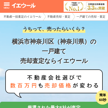
不動産一括査定のイエウール
不動産売却・査定
一戸建ての売却・査定
イエウール加盟希望の不動産会社様
うちって、売ったらいくら？
初めての方へ
横浜市神奈川区（神奈川県）の
不動産売却の流れ
一戸建て
不動産の売却・一括査定
売却査定ならイエウール
家査定シミュレーター
お問い合わせ
簡単
60秒
厳選された最大6社が査定