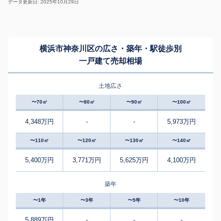
データ更新日: 2025年10月29日
横浜市神奈川区の広さ・築年・駅徒歩別
一戸建て売却相場
土地広さ
〜70㎡
〜80㎡
〜90㎡
〜100㎡
4,348万円
-
-
5,973万円
〜110㎡
〜120㎡
〜130㎡
〜140㎡
5,400万円
3,771万円
5,625万円
4,100万円
築年
〜1年
〜3年
〜5年
〜10年
5,889万円
-
-
-