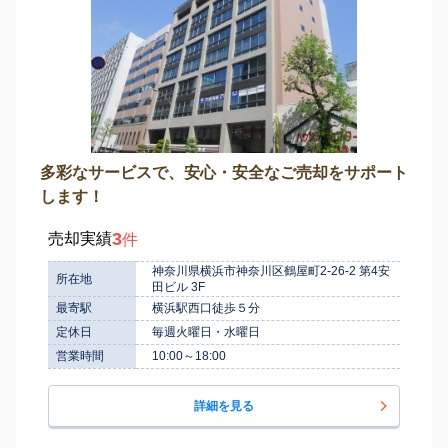
多彩なサービスで、安心・安全なご売却をサポート
します！
3
売却実績
件
神奈川県横浜市神奈川区鶴屋町2-26-2 第4安
所在地
田ビル 3F
最寄駅
横浜駅西口徒歩５分
定休日
毎週火曜日・水曜日
営業時間
10:00～18:00
詳細を見る