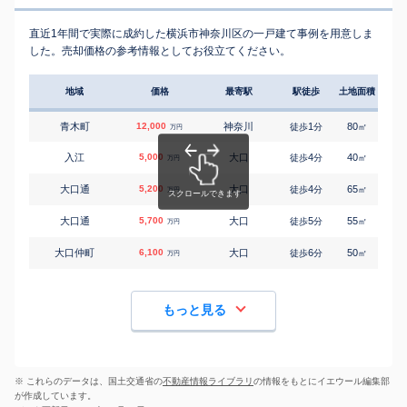
直近1年間で実際に成約した横浜市神奈川区の一戸建て事例を用意しま
した。売却価格の参考情報としてお役立てください。
地域
価格
最寄駅
駅徒歩
土地面積
延床
青木町
12,000
神奈川
1
80
140
徒歩
分
㎡
万円
入江
5,000
大口
4
40
70
徒歩
分
㎡
万円
大口通
5,200
大口
4
65
110
徒歩
分
㎡
万円
大口通
5,700
大口
5
55
110
徒歩
分
㎡
万円
大口仲町
6,100
大口
6
50
95
徒歩
分
㎡
万円
もっと見る
※ これらのデータは、国土交通省の
不動産情報ライブラリ
の情報をもとにイエウール編集部
が作成しています。