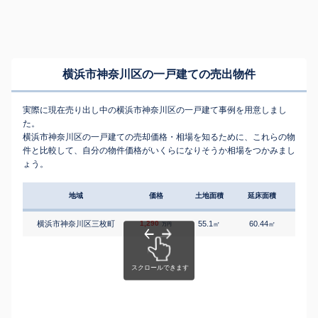
横浜市神奈川区の一戸建ての売出物件
実際に現在売り出し中の横浜市神奈川区の一戸建て事例を用意しまし
た。
横浜市神奈川区の一戸建ての売却価格・相場を知るために、これらの物
件と比較して、自分の物件価格がいくらになりそうか相場をつかみまし
ょう。
地域
価格
土地面積
延床面積
築年
横浜市神奈川区三枚町
1,290
55.1
60.44
3
㎡
㎡
築
万円