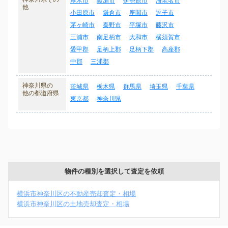
厚木市
綾瀬市
伊勢原市
海老名市
他
小田原市
鎌倉市
座間市
逗子市
茅ヶ崎市
秦野市
平塚市
藤沢市
三浦市
南足柄市
大和市
横須賀市
愛甲郡
足柄上郡
足柄下郡
高座郡
中郡
三浦郡
神奈川県の
茨城県
栃木県
群馬県
埼玉県
千葉県
他の都道府県
東京都
神奈川県
物件の種別を選択して査定を依頼
横浜市神奈川区の不動産売却査定・相場
横浜市神奈川区の土地売却査定・相場