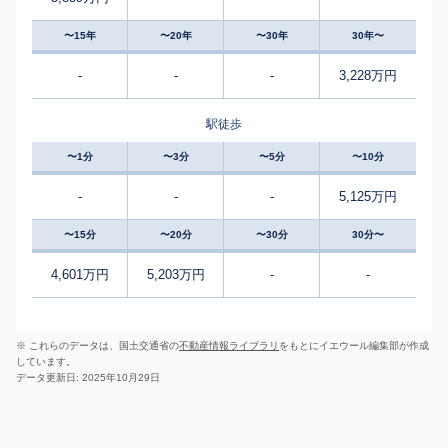
〜15年
〜20年
〜30年
30年〜
-
-
-
3,228万円
駅徒歩
〜1分
〜3分
〜5分
〜10分
-
-
-
5,125万円
〜15分
〜20分
〜30分
30分〜
4,601万円
5,203万円
-
-
※ これらのデータは、国土交通省の
不動産情報ライブラリ
をもとにイエウール編集部が作成
しています。
データ更新日: 2025年10月29日