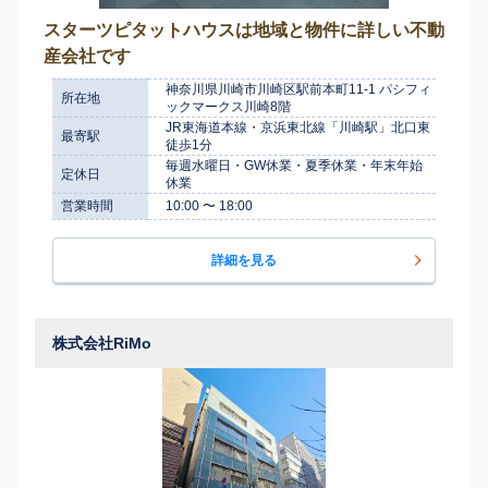
スターツピタットハウスは地域と物件に詳しい不動
産会社です
神奈川県川崎市川崎区駅前本町11-1 パシフィ
所在地
ックマークス川崎8階
JR東海道本線・京浜東北線「川崎駅」北口東
最寄駅
徒歩1分
毎週水曜日・GW休業・夏季休業・年末年始
定休日
休業
営業時間
10:00 〜 18:00
詳細を見る
株式会社RiMo