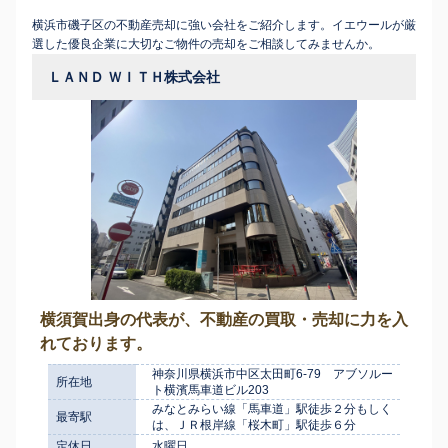
横浜市磯子区の不動産売却に強い会社をご紹介します。イエウールが厳
選した優良企業に大切なご物件の売却をご相談してみませんか。
ＬＡＮＤ ＷＩＴＨ株式会社
横須賀出身の代表が、不動産の買取・売却に力を入
れております。
神奈川県横浜市中区太田町6-79 アブソルー
所在地
ト横濱馬車道ビル203
みなとみらい線「馬車道」駅徒歩２分もしく
最寄駅
は、ＪＲ根岸線「桜木町」駅徒歩６分
定休日
水曜日