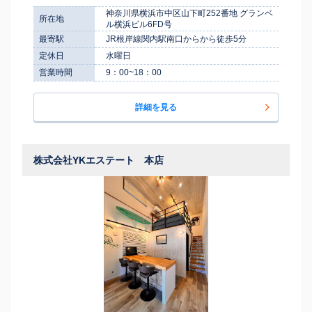
神奈川県横浜市中区山下町252番地 グランベ
所在地
ル横浜ビル6FD号
最寄駅
JR根岸線関内駅南口からから徒歩5分
定休日
水曜日
営業時間
9：00~18：00
詳細を見る
株式会社YKエステート 本店