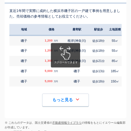
直近1年間で実際に成約した横浜市磯子区の一戸建て事例を用意しまし
た。売却価格の参考情報としてお役立てください。
地域
価格
最寄駅
駅徒歩
土地面積
延床
磯子
1,200
根岸(神奈川)
18
55
95
徒歩
分
㎡
万円
磯子
1,200
根岸(神奈川)
18
55
95
徒歩
分
㎡
万円
磯子
1,300
根岸(神奈川)
21
85
75
徒歩
分
㎡
万円
磯子
5,000
磯子
13
185
90
徒歩
分
㎡
万円
磯子
5,000
磯子
18
150
100
徒歩
分
㎡
万円
もっと見る
※ これらのデータは、国土交通省の
不動産情報ライブラリ
の情報をもとにイエウール編集部
が作成しています。