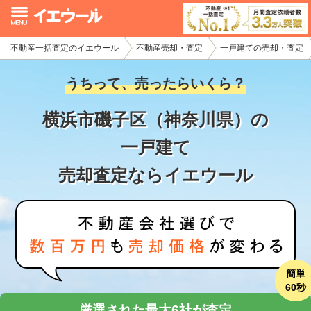
不動産一括査定のイエウール
不動産売却・査定
一戸建ての売却・査定
イエウール加盟希望の不動産会社様
うちって、売ったらいくら？
初めての方へ
横浜市磯子区（神奈川県）の
不動産売却の流れ
一戸建て
不動産の売却・一括査定
売却査定ならイエウール
家査定シミュレーター
お問い合わせ
簡単
60秒
厳選された最大6社が査定