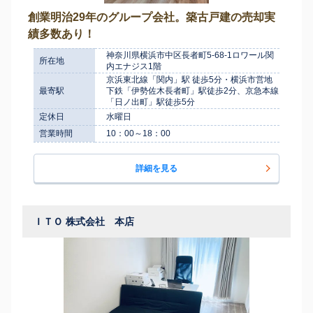
創業明治29年のグループ会社。築古戸建の売却実
績多数あり！
神奈川県横浜市中区長者町5-68-1ロワール関
所在地
内エナジス1階
京浜東北線「関内」駅 徒歩5分・横浜市営地
最寄駅
下鉄「伊勢佐木長者町」駅徒歩2分、京急本線
「日ノ出町」駅徒歩5分
定休日
水曜日
営業時間
10：00～18：00
詳細を見る
ＩＴＯ 株式会社 本店