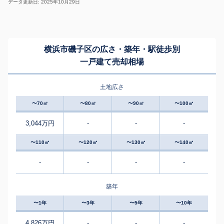
データ更新日: 2025年10月29日
横浜市磯子区の広さ・築年・駅徒歩別
一戸建て売却相場
土地広さ
〜70㎡
〜80㎡
〜90㎡
〜100㎡
3,044万円
-
-
-
〜110㎡
〜120㎡
〜130㎡
〜140㎡
-
-
-
-
築年
〜1年
〜3年
〜5年
〜10年
4,826万円
-
-
-