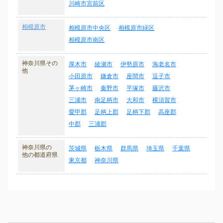
川崎市宮前区
相模原市
相模原市中央区
相模原市緑区
相模原市南区
神奈川県その
厚木市
綾瀬市
伊勢原市
海老名市
他
小田原市
鎌倉市
座間市
逗子市
茅ヶ崎市
秦野市
平塚市
藤沢市
三浦市
南足柄市
大和市
横須賀市
愛甲郡
足柄上郡
足柄下郡
高座郡
中郡
三浦郡
神奈川県の
茨城県
栃木県
群馬県
埼玉県
千葉県
他の都道府県
東京都
神奈川県