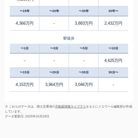
〜15年
〜20年
〜30年
30年〜
4,366万円
-
3,883万円
2,432万円
駅徒歩
〜1分
〜3分
〜5分
〜10分
-
-
-
4,625万円
〜15分
〜20分
〜30分
30分〜
4,153万円
3,964万円
3,046万円
-
※ これらのデータは、国土交通省の
不動産情報ライブラリ
をもとにイエウール編集部が作成
しています。
データ更新日: 2025年10月29日