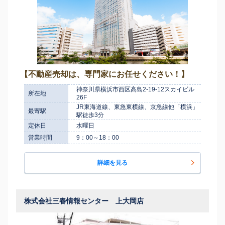
【不動産売却は、専門家にお任せください！】
神奈川県横浜市西区高島2-19-12スカイビル
所在地
26F
JR東海道線、東急東横線、京急線他「横浜」
最寄駅
駅徒歩3分
定休日
水曜日
営業時間
9：00～18：00
詳細を見る
株式会社三春情報センター 上大岡店