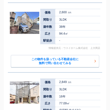
2,600
価格
万円
間取り
3LDK
築年数
38年
広さ
94.4㎡
駅徒歩
-
情報提供元：ウスイホーム株式会社 上大岡店
この物件を扱っている不動産会社に
無料で問い合わせてみる
2,849
価格
万円
間取り
3LDK
築年数
16年
広さ
77.09㎡