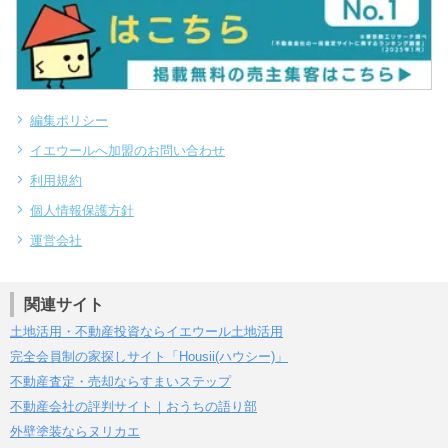
編集ポリシー
イエウールへ加盟のお問い合わせ
利用規約
個人情報保護方針
運営会社
関連サイト
土地活用・不動産投資ならイエウール土地活用
完全会員制の家探しサイト「Housii(ハウシー)」
不動産査定・売却ならすまいステップ
不動産会社の評判サイト｜おうちの語り部
外壁塗装ならヌリカエ