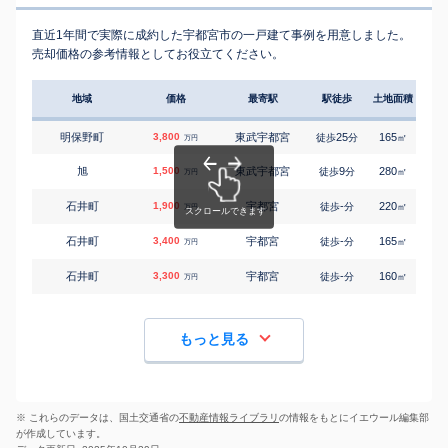
直近1年間で実際に成約した宇都宮市の一戸建て事例を用意しました。
売却価格の参考情報としてお役立てください。
地域
価格
最寄駅
駅徒歩
土地面積
延床
明保野町
3,800
東武宇都宮
25
165
-
徒歩
分
㎡
万円
旭
1,500
東武宇都宮
9
280
120
徒歩
分
㎡
万円
石井町
1,900
宇都宮
-
220
105
徒歩
分
㎡
万円
石井町
3,400
宇都宮
-
165
115
徒歩
分
㎡
万円
石井町
3,300
宇都宮
-
160
115
徒歩
分
㎡
万円
もっと見る
※ これらのデータは、国土交通省の
不動産情報ライブラリ
の情報をもとにイエウール編集部
が作成しています。