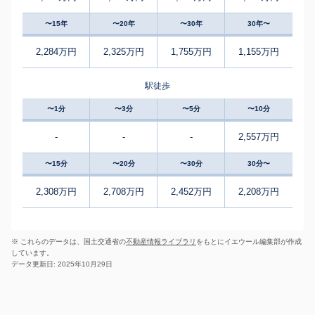
〜15年
〜20年
〜30年
30年〜
2,284万円
2,325万円
1,755万円
1,155万円
駅徒歩
〜1分
〜3分
〜5分
〜10分
-
-
-
2,557万円
〜15分
〜20分
〜30分
30分〜
2,308万円
2,708万円
2,452万円
2,208万円
※ これらのデータは、国土交通省の
不動産情報ライブラリ
をもとにイエウール編集部が作成
しています。
データ更新日: 2025年10月29日