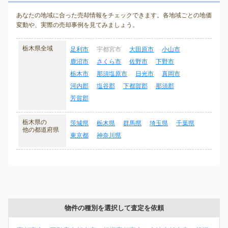
あなたの地域に合った売却情報をチェックできます。各地域ごとの地価
変動や、実際の売却事例を見てみましょう。
栃木県全域
足利市
宇都宮市
大田原市
小山市
鹿沼市
さくら市
佐野市
下野市
栃木市
那須塩原市
日光市
真岡市
河内郡
塩谷郡
下都賀郡
那須郡
芳賀郡
栃木県の
茨城県
栃木県
群馬県
埼玉県
千葉県
他の都道府県
東京都
神奈川県
物件の種別を選択して査定を依頼