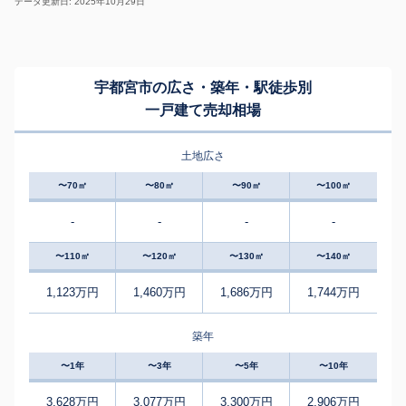
データ更新日: 2025年10月29日
宇都宮市の広さ・築年・駅徒歩別
一戸建て売却相場
土地広さ
〜70㎡
〜80㎡
〜90㎡
〜100㎡
-
-
-
-
〜110㎡
〜120㎡
〜130㎡
〜140㎡
1,123万円
1,460万円
1,686万円
1,744万円
築年
〜1年
〜3年
〜5年
〜10年
3,628万円
3,077万円
3,300万円
2,906万円