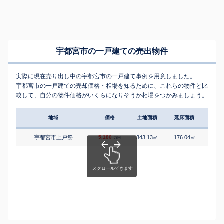
宇都宮市の一戸建ての売出物件
実際に現在売り出し中の宇都宮市の一戸建て事例を用意しました。
宇都宮市の一戸建ての売却価格・相場を知るために、これらの物件と比
較して、自分の物件価格がいくらになりそうか相場をつかみましょう。
地域
価格
土地面積
延床面積
築年
宇都宮市上戸祭
5,180
343.13
176.04
1
㎡
㎡
築
万円