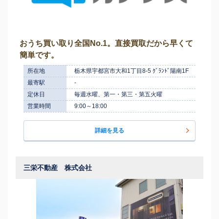
おうち買い取り全国No.1。直接買取だから早くて
簡単です。
所在地
栃木県宇都宮市大和1丁目8-5 ｸﾞﾗﾝﾄﾞ陽南1F
最寄駅
-
定休日
毎週水曜、第一・第三・第五火曜
営業時間
9:00～18:00
詳細を見る
三栄不動産 株式会社