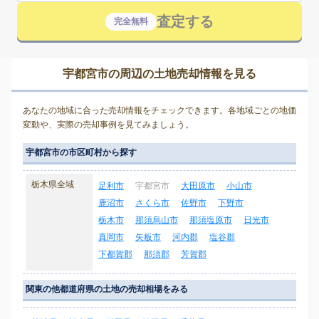
査定する
完全無料
宇都宮市の周辺の土地売却情報を見る
あなたの地域に合った売却情報をチェックできます。各地域ごとの地価
変動や、実際の売却事例を見てみましょう。
宇都宮市の市区町村から探す
栃木県全域
足利市
宇都宮市
大田原市
小山市
鹿沼市
さくら市
佐野市
下野市
栃木市
那須烏山市
那須塩原市
日光市
真岡市
矢板市
河内郡
塩谷郡
下都賀郡
那須郡
芳賀郡
関東の他都道府県の土地の売却相場をみる