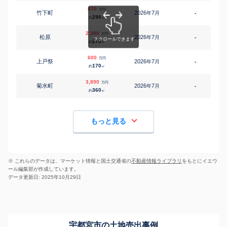
870
万円
竹下町
2026
7
年
月
-
1
290
約
㎡
2,380
万円
松原
2026
7
年
月
-
2
270
約
㎡
600
万円
上戸祭
2026
7
年
月
-
1
170
約
㎡
3,890
万円
菊水町
2026
7
年
月
-
3
360
約
㎡
もっと見る
※ これらのデータは、マーケット情報と国土交通省の
不動産情報ライブラリ
をもとにイエウ
ール編集部が作成しています。
データ更新日: 2025年10月29日
宇都宮市の土地売出事例