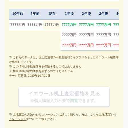
10年前
5年前
現在
1年後
2年後
3年後
4年後
????万円
????万円
????万円
????万円
????万円
????万円
????万円
????万円
????万円
????万円
????万円
????万円
????万円
????万円
????万円
※ これらのデータは、国土交通省の不動産情報ライブラリをもとにイエウール編集部
が作成しています。
※ この情報は不動産価格を保証するものではありません。
※ 相場価格は成約価格を表すものではありません。
データ更新日: 2025年10月29日
イエウール机上査定価格を見る
※個人情報入力不要で閲覧できます。
※ 土地査定の方法やシミュレーションに詳しく知りたい方は、
こちら(土地査定シミ
ュレーション)
についてご覧ください。