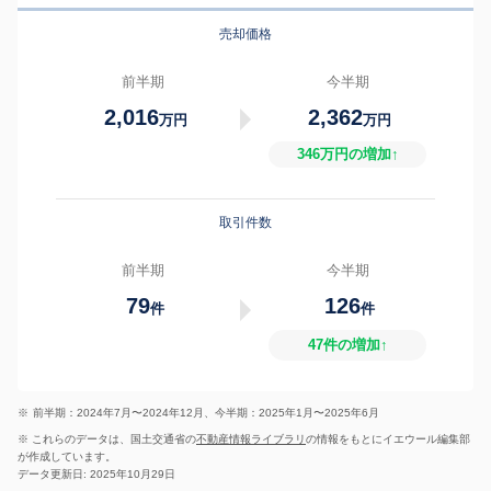
売却価格
前半期
今半期
2,016
2,362
万円
万円
346万円の増加↑
取引件数
前半期
今半期
79
126
件
件
47件の増加↑
※
前半期：2024年7月〜2024年12月、今半期：2025年1月〜2025年6月
※ これらのデータは、国土交通省の
不動産情報ライブラリ
の情報をもとにイエウール編集部
が作成しています。
データ更新日: 2025年10月29日