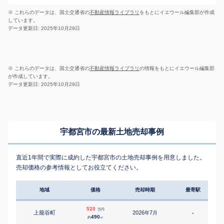
※ これらのデータは、国土交通省の
不動産情報ライブラリ
をもとにイエウール編集部が作成
しています。
データ更新日: 2025年10月29日
※ これらのデータは、国土交通省の
不動産情報ライブラリ
の情報をもとにイエウール編集部
が作成しています。
データ更新日: 2025年10月29日
宇都宮市の最新土地売却事例
直近1年間で実際に成約した宇都宮市の土地売却事例を用意しました。
売却価格の参考情報としてお役立てください。
地域
価格
売却時期
最寄駅
520
万円
上籠谷町
2026
7
年
月
-
490
約
㎡