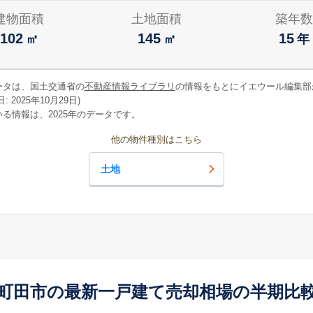
建物面積
土地面積
築年数
102
145
15
㎡
㎡
年
ータは、国土交通省の
不動産情報ライブラリ
の情報をもとにイエウール編集部
 2025年10月29日)
る情報は、2025年のデータです。
他の物件種別はこちら
土地
町田市の最新一戸建て売却相場の半期比