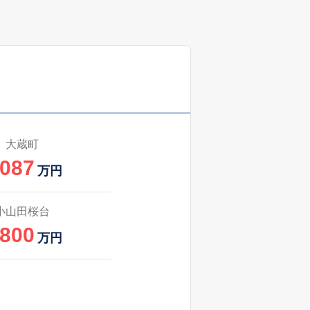
1
2025
7〜9
㎡
築
年
年
月
42
2025
7〜9
築
年
年
月
1
2025
1〜3
築
年
年
月
1
2025
7〜9
築
年
年
月
大蔵町
,087
34
2025
1〜3
万円
築
年
年
月
4
2025
4〜6
小山田桜台
㎡
築
年
年
月
,800
万円