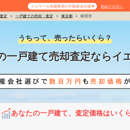
イエウール加盟希望の不動産会社様
初めての方へ
査定
>
一戸建ての売却・査定
>
東京都
>
町田市
うちって、売ったらいくら？
の一戸建て売却査定ならイ
あなたの一戸建て、査定価格はいく