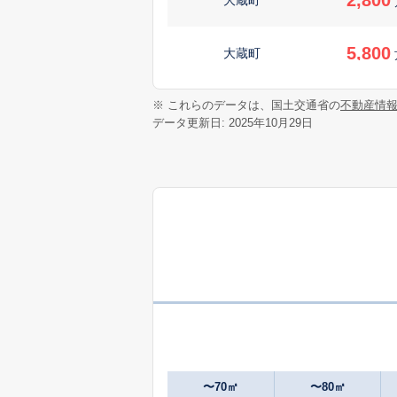
5,800
大蔵町
3,100
※ これらのデータは、国土交通省の
不動産情
大蔵町
データ更新日: 2025年10月29日
4,600
大蔵町
3,600
小川
6,300
小川
8,000
小野路町
2,800
小山田桜台
〜70㎡
〜80㎡