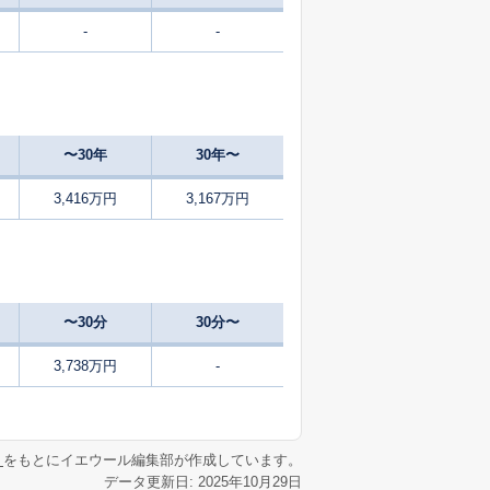
-
-
29
2025
7〜9
㎡
築
年
年
月
18
2025
1〜3
㎡
築
年
年
月
〜30年
30年〜
9
2025
7〜9
築
年
年
月
3,416万円
3,167万円
9
2025
1〜3
㎡
築
年
年
月
33
2025
4〜6
㎡
築
年
年
月
〜30分
30分〜
25
2025
7〜9
㎡
築
年
年
月
3,738万円
-
10
2025
1〜3
㎡
築
年
年
月
リ
をもとにイエウール編集部が作成しています。
データ更新日: 2025年10月29日