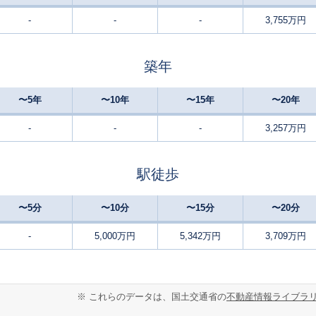
-
-
-
3,755万円
多摩境
-
105
115
徒歩
分
㎡
万円
築年
多摩境
18
170
130
徒歩
分
㎡
万円
〜5年
〜10年
〜15年
〜20年
多摩境
24
90
90
徒歩
分
㎡
㎡
万円
-
-
-
3,257万円
矢部
-
210
110
徒歩
分
㎡
万円
駅徒歩
鶴川
24
160
115
徒歩
分
㎡
万円
〜5分
〜10分
〜15分
〜20分
鶴川
28
200
150
徒歩
分
㎡
-
5,000万円
5,342万円
3,709万円
万円
鶴川
28
140
100
徒歩
分
㎡
万円
※ これらのデータは、国土交通省の
不動産情報ライブラ