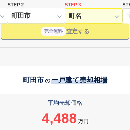
STEP 2
STEP 3
ST
査定する
完全無料
町田市
一戸建て売却相場
の
平均売却価格
4,488
万円