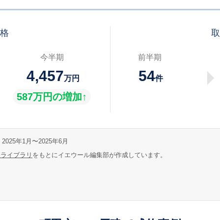
価格
取
今半期
前半期
4,457
54
万円
件
587万円の増加↑
2025年1月〜2025年6月
報ライブラリ
をもとにイエウール編集部が作成しています。