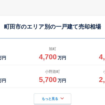
唐木田
-
240
125
徒歩
分
㎡
万円
淵野辺
-
120
70
徒歩
分
㎡
㎡
円
町田市のエリア別の一戸建て売却相場
古淵
19
110
85
徒歩
分
㎡
㎡
万円
淵野辺
-
150
90
徒歩
分
㎡
㎡
万円
旭町
4,700
4
淵野辺
-
165
95
万円
万円
徒歩
分
㎡
㎡
円
淵野辺
-
200
100
小野路町
徒歩
分
㎡
万円
5,700
2
万円
万円
もっと見る