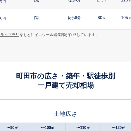
徒歩
分
㎡
万円
鶴川
6
80
105
徒歩
分
㎡
万円
報ライブラリ
をもとにイエウール編集部が作成しています。
鶴川
20
170
100
徒歩
分
㎡
万円
鶴川
21
120
95
徒歩
分
㎡
㎡
万円
すずかけ台
16
170
135
徒歩
分
㎡
万円
町田市の広さ・築年・駅徒歩別
一戸建て売却相場
成瀬
6
260
155
徒歩
分
㎡
万円
黒川(神奈川)
-
400
110
徒歩
分
㎡
万円
土地広さ
淵野辺
-
165
100
徒歩
分
㎡
万円
〜90㎡
〜100㎡
〜110㎡
〜120㎡