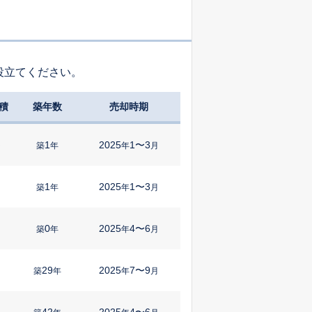
役立てください。
積
築年数
売却時期
1
2025
1〜3
㎡
築
年
年
月
1
2025
1〜3
築
年
年
月
0
2025
4〜6
築
年
年
月
29
2025
7〜9
築
年
年
月
42
2025
4〜6