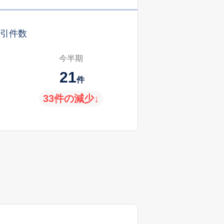
引件数
今半期
21
件
33件の減少↓