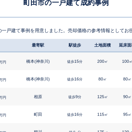
町田市の一戸建て成約事例
の一戸建て事例を用意しました。売却価格の参考情報としてお
最寄駅
駅徒歩
土地面積
延床面
橋本(神奈川)
15
200
100
徒歩
分
㎡
万円
橋本(神奈川)
16
80
80
徒歩
分
㎡
㎡
万円
相原
9
125
90
徒歩
分
㎡
㎡
万円
町田
16
115
95
徒歩
分
㎡
㎡
万円
鶴川
-
175
120