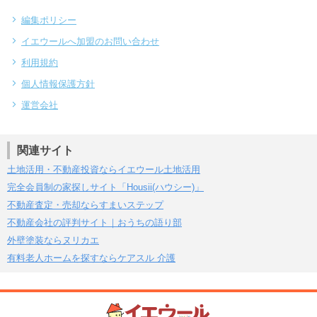
編集ポリシー
イエウールへ加盟のお問い合わせ
利用規約
個人情報保護方針
運営会社
関連サイト
土地活用・不動産投資ならイエウール土地活用
完全会員制の家探しサイト「Housii(ハウシー)」
不動産査定・売却ならすまいステップ
不動産会社の評判サイト｜おうちの語り部
外壁塗装ならヌリカエ
有料老人ホームを探すならケアスル 介護