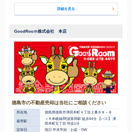
詳細を見る
GoodRooｍ株式会社 本店
徳島市の不動産売却は当社にご相談ください
所在地
徳島県徳島市津田本町４丁目２番８８－８
ＪＲ牟岐線/阿波富田駅 徒歩44分 【バス】 津
最寄駅
田本町五丁目 停歩1分
定休日
祝日 年末年始・お盆・GW