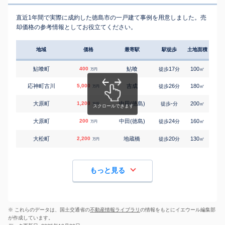
直近1年間で実際に成約した徳島市の一戸建て事例を用意しました。売
却価格の参考情報としてお役立てください。
地域
価格
最寄駅
駅徒歩
土地面積
延床
鮎喰町
400
鮎喰
17
100
80
徒歩
分
㎡
万円
応神町古川
5,000
吉成
26
180
120
徒歩
分
㎡
万円
大原町
1,200
中田(徳島)
-
200
100
徒歩
分
㎡
万円
大原町
200
中田(徳島)
24
160
95
徒歩
分
㎡
万円
大松町
2,200
地蔵橋
20
130
100
徒歩
分
㎡
万円
もっと見る
※ これらのデータは、国土交通省の
不動産情報ライブラリ
の情報をもとにイエウール編集部
が作成しています。