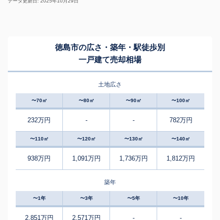
データ更新日: 2025年10月29日
徳島市の広さ・築年・駅徒歩別
一戸建て売却相場
土地広さ
〜70㎡
〜80㎡
〜90㎡
〜100㎡
232万円
-
-
782万円
〜110㎡
〜120㎡
〜130㎡
〜140㎡
938万円
1,091万円
1,736万円
1,812万円
築年
〜1年
〜3年
〜5年
〜10年
2,851万円
2,571万円
-
-