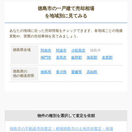
徳島市の一戸建て売却相場
を地域別に見てみる
あなたの地域に合った売却情報をチェックできます。各地域ごとの地価
変動や、実際の売却事例を見てみましょう。
徳島県全域
阿南市
阿波市
小松島市
徳島市
鳴門市
美馬市
板野郡
海部郡
名西郡
徳島県の
徳島県
香川県
愛媛県
高知県
他の都道府県
物件の種別を選択して査定を依頼
徳島市の不動産売却査定・相場
徳島市の土地売却査定・相場