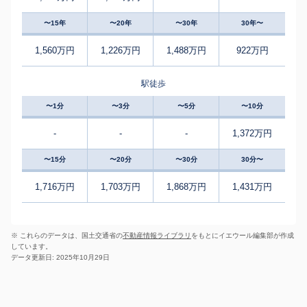
〜15年
〜20年
〜30年
30年〜
1,560万円
1,226万円
1,488万円
922万円
駅徒歩
〜1分
〜3分
〜5分
〜10分
-
-
-
1,372万円
〜15分
〜20分
〜30分
30分〜
1,716万円
1,703万円
1,868万円
1,431万円
※ これらのデータは、国土交通省の
不動産情報ライブラリ
をもとにイエウール編集部が作成
しています。
データ更新日: 2025年10月29日