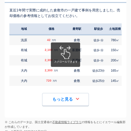
直近1年間で実際に成約した倉敷市の一戸建て事例を用意しました。売
却価格の参考情報としてお役立てください。
地域
価格
最寄駅
駅徒歩
土地面積
延床
浅原
42
倉敷
-
780
270
徒歩
分
㎡
万円
有城
2,100
茶屋町
-
150
125
徒歩
分
㎡
万円
有城
2,300
茶屋町
-
200
130
徒歩
分
㎡
万円
大内
2,300
倉敷
23
165
100
徒歩
分
㎡
万円
大内
720
倉敷
25
145
100
徒歩
分
㎡
万円
もっと見る
※ これらのデータは、国土交通省の
不動産情報ライブラリ
の情報をもとにイエウール編集部
が作成しています。