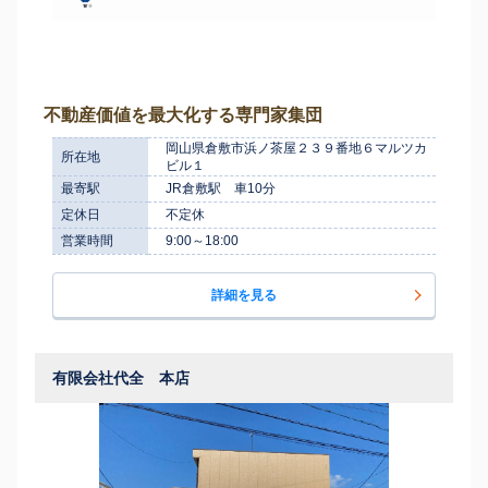
不動産価値を最大化する専門家集団
岡山県倉敷市浜ノ茶屋２３９番地６マルツカ
所在地
ビル１
最寄駅
JR倉敷駅 車10分
定休日
不定休
営業時間
9:00～18:00
詳細を見る
有限会社代全 本店