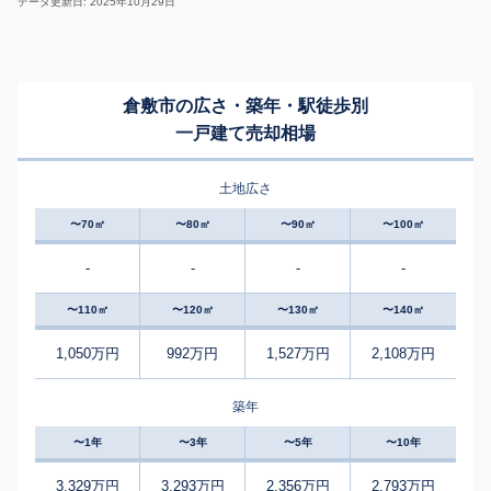
データ更新日: 2025年10月29日
倉敷市の広さ・築年・駅徒歩別
一戸建て売却相場
土地広さ
〜70㎡
〜80㎡
〜90㎡
〜100㎡
-
-
-
-
〜110㎡
〜120㎡
〜130㎡
〜140㎡
1,050万円
992万円
1,527万円
2,108万円
築年
〜1年
〜3年
〜5年
〜10年
3,329万円
3,293万円
2,356万円
2,793万円