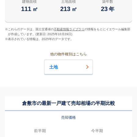
建物面積
土地面積
築年数
111
213
23
㎡
㎡
年
※
これらのデータは、国土交通省の
不動産情報ライブラリ
の情報をもとにイエウール編集部
が作成しています。(更新日: 2025年10月29日)
※
表示されている情報は、2025年のデータです。
他の物件種別はこちら
土地
倉敷市の最新一戸建て売却相場の半期比較
売却価格
前半期
今半期