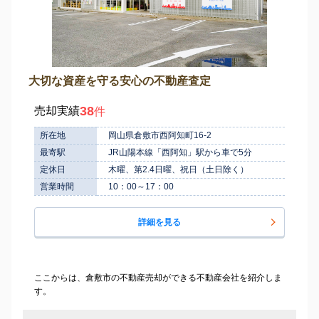
大切な資産を守る安心の不動産査定
38
売却実績
件
所在地
岡山県倉敷市西阿知町16-2
最寄駅
JR山陽本線「西阿知」駅から車で5分
定休日
木曜、第2.4日曜、祝日（土日除く）
営業時間
10：00～17：00
詳細を見る
ここからは、倉敷市の不動産売却ができる不動産会社を紹介しま
す。