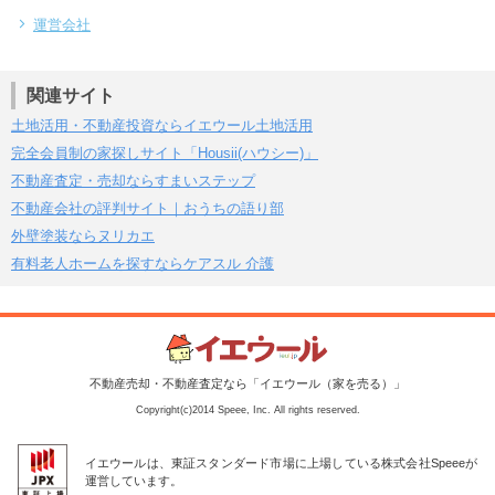
運営会社
関連サイト
土地活用・不動産投資ならイエウール土地活用
完全会員制の家探しサイト「Housii(ハウシー)」
不動産査定・売却ならすまいステップ
不動産会社の評判サイト｜おうちの語り部
外壁塗装ならヌリカエ
有料老人ホームを探すならケアスル 介護
不動産売却・不動産査定なら「イエウール（家を売る）」
Copyright(c)2014 Speee, Inc. All rights reserved.
イエウールは、東証スタンダード市場に上場している株式会社Speeeが
運営しています。