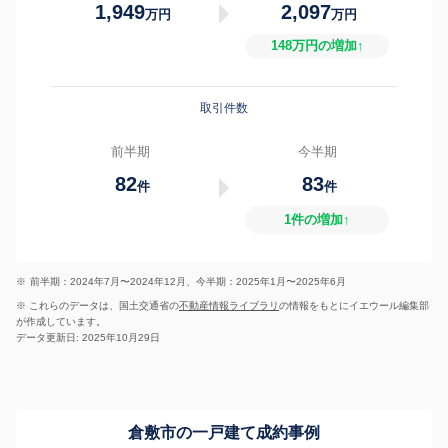
1,949
2,097
万円
万円
148万円の増加↑
取引件数
前半期
今半期
82
83
件
件
1件の増加↑
※
前半期：2024年7月〜2024年12月、今半期：2025年1月〜2025年6月
※ これらのデータは、国土交通省の
不動産情報ライブラリ
の情報をもとにイエウール編集部
が作成しています。
データ更新日: 2025年10月29日
倉敷市の一戸建て成約事例