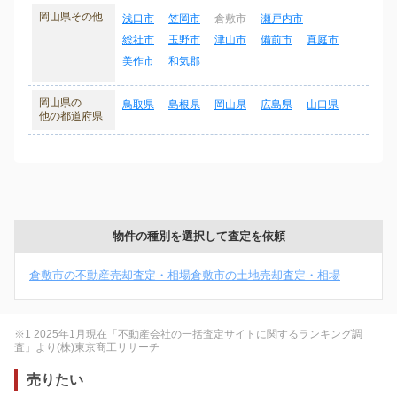
岡山県その他
浅口市
笠岡市
倉敷市
瀬戸内市
総社市
玉野市
津山市
備前市
真庭市
美作市
和気郡
岡山県の
鳥取県
島根県
岡山県
広島県
山口県
他の都道府県
物件の種別を選択して査定を依頼
倉敷市の不動産売却査定・相場
倉敷市の土地売却査定・相場
※1 2025年1月現在「不動産会社の一括査定サイトに関するランキング調
査」より(株)東京商工リサーチ
売りたい