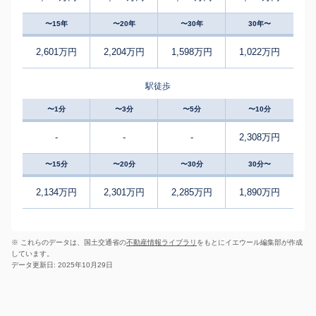
〜15年
〜20年
〜30年
30年〜
2,601万円
2,204万円
1,598万円
1,022万円
駅徒歩
〜1分
〜3分
〜5分
〜10分
-
-
-
2,308万円
〜15分
〜20分
〜30分
30分〜
2,134万円
2,301万円
2,285万円
1,890万円
※ これらのデータは、国土交通省の
不動産情報ライブラリ
をもとにイエウール編集部が作成
しています。
データ更新日: 2025年10月29日