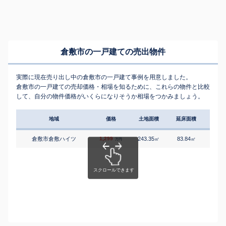
倉敷市の一戸建ての売出物件
実際に現在売り出し中の倉敷市の一戸建て事例を用意しました。
倉敷市の一戸建ての売却価格・相場を知るために、これらの物件と比較
して、自分の物件価格がいくらになりそうか相場をつかみましょう。
地域
価格
土地面積
延床面積
築年
倉敷市倉敷ハイツ
1,299
243.35
83.84
5
㎡
㎡
築
万円