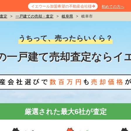
イエウール加盟希望の不動産会社様
初めての方へ
査定
>
一戸建ての売却・査定
>
岐阜県
>
岐阜市
うちって、売ったらいくら？
の一戸建て売却査定ならイ
厳選された最大6社が査定