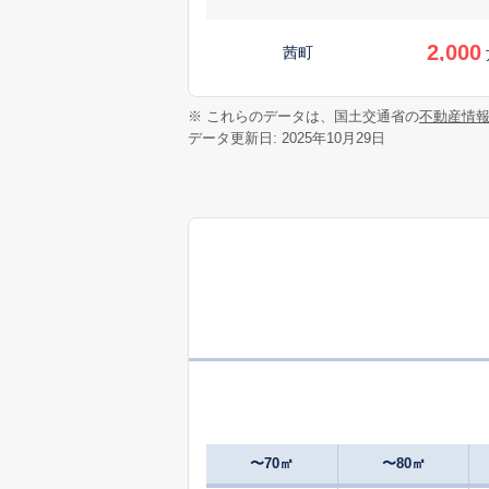
2,000
茜町
40
※ これらのデータは、国土交通省の
不動産情
芥見
万
データ更新日: 2025年10月29日
730
芥見
万
680
芥見
万
1,000
芥見嵯峨
50
芥見大般若
万
650
芥見野畑
万
〜70㎡
〜80㎡