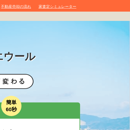
不動産売却の流れ
家査定シミュレーター
エウール
簡単
60秒