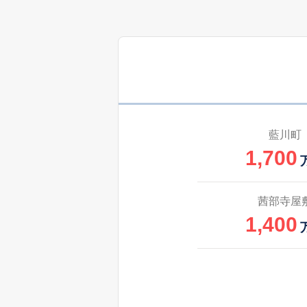
3,500
粟野東
1,100
粟野東
800
芋島
万
藍川町
1,700
150
岩田坂
万
3,900
宇佐
茜部寺屋
1,400