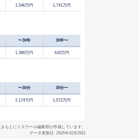
1,546万円
1,741万円
43
2025
7〜9
㎡
築
年
年
月
43
2024
10〜12
築
年
年
月
〜30年
30年〜
52
2025
10〜12
㎡
築
年
年
月
1,380万円
610万円
46
2025
10〜12
築
年
年
月
2
2024
10〜12
㎡
築
年
年
月
〜30分
30分〜
29
2025
4〜6
㎡
築
年
年
月
2,174万円
1,572万円
52
2025
10〜12
㎡
築
年
年
月
リ
をもとにイエウール編集部が作成しています。
データ更新日: 2025年10月29日
19
2025
4〜6
㎡
築
年
年
月