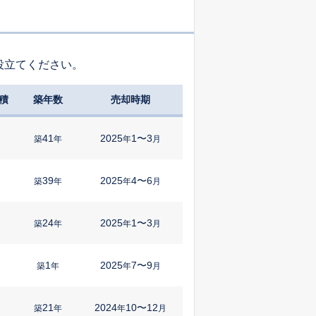
役立てください。
積
築年数
売却時期
41
2025
1〜3
㎡
築
年
年
月
39
2025
4〜6
㎡
築
年
年
月
24
2025
1〜3
㎡
築
年
年
月
1
2025
7〜9
㎡
築
年
年
月
21
2024
10〜12
㎡
築
年
年
月