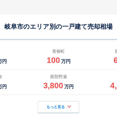
岐阜
-
180
120
徒歩
分
㎡
万円
岐阜市のエリア別の一戸建て売却相場
岐阜
-
250
200
徒歩
分
㎡
万円
岐阜
-
180
70
徒歩
分
㎡
㎡
円
青柳町
100
岐阜
-
130
70
万円
万円
徒歩
分
㎡
㎡
円
岐阜
-
140
-
敷
茜部野瀬
徒歩
分
㎡
㎡
万円
3,800
4
万円
万円
もっと見る