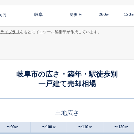
岐阜
-
260
120
徒歩
分
㎡
万円
報ライブラリ
をもとにイエウール編集部が作成しています。
岐阜
-
115
85
徒歩
分
㎡
㎡
円
岐阜
-
240
180
徒歩
分
㎡
円
岐阜
-
210
125
徒歩
分
㎡
円
岐阜市の広さ・築年・駅徒歩別
一戸建て売却相場
岐阜
-
250
135
徒歩
分
㎡
万円
岐阜
-
145
70
徒歩
分
㎡
㎡
円
土地広さ
岐阜
-
175
100
徒歩
分
㎡
円
〜90㎡
〜100㎡
〜110㎡
〜120㎡