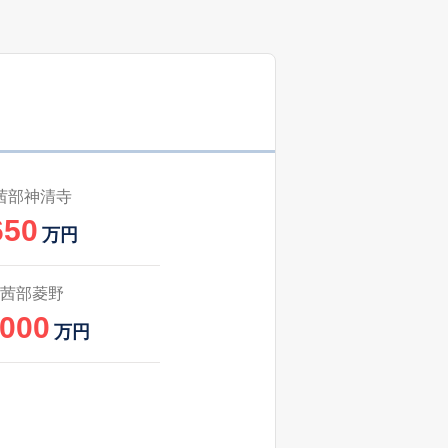
1
2025
1〜3
㎡
築
年
年
月
30
2024
10〜12
㎡
築
年
年
月
50
2025
7〜9
築
年
年
月
茜部神清寺
650
54
2024
10〜12
万円
築
年
年
月
1
2025
7〜9
茜部菱野
築
年
年
月
,000
万円