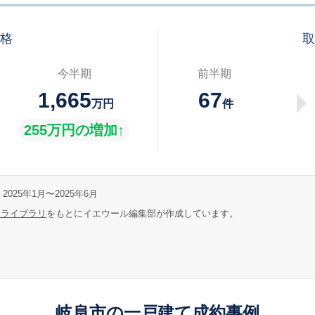
価格
取
今半期
前半期
1,665
67
万円
件
255万円の増加↑
2025年1月〜2025年6月
報ライブラリ
をもとにイエウール編集部が作成しています。
岐阜市の一戸建て成約事例