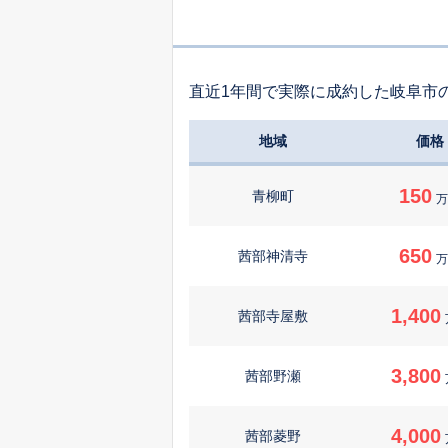
直近1年間で実際に成約した岐阜市
地域
価格
150
青柳町
万
650
茜部神清寺
万
1,400
茜部寺屋敷
3,800
茜部野瀬
4,000
茜部菱野