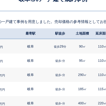
の一戸建て事例を用意しました。売却価格の参考情報としてお
最寄駅
駅徒歩
土地面積
延床面
岐阜
29
90
110
徒歩
分
㎡
円
岐阜
-
95
110
徒歩
分
㎡
円
岐阜
-
290
110
徒歩
分
㎡
万円
岐阜
-
185
115
徒歩
分
㎡
万円
岐阜
-
400
220
徒歩
分
㎡
万円