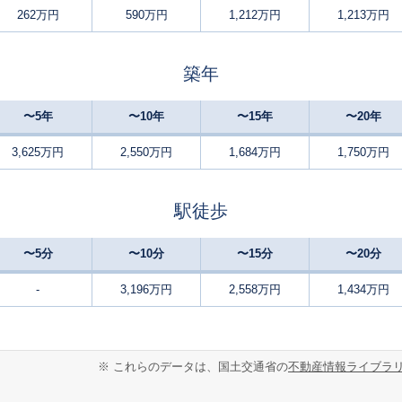
262万円
590万円
1,212万円
1,213万円
岐阜
-
130
140
徒歩
分
㎡
円
築年
岐阜
-
100
80
徒歩
分
㎡
㎡
円
〜5年
〜10年
〜15年
〜20年
岐阜
-
230
100
徒歩
分
㎡
円
3,625万円
2,550万円
1,684万円
1,750万円
岐阜
-
195
95
徒歩
分
㎡
㎡
円
駅徒歩
岐阜
-
280
115
徒歩
分
㎡
万円
〜5分
〜10分
〜15分
〜20分
岐阜
-
125
100
徒歩
分
㎡
-
3,196万円
2,558万円
1,434万円
万円
岐阜
-
135
105
徒歩
分
㎡
円
※ これらのデータは、国土交通省の
不動産情報ライブラ
岐阜
-
320
120
徒歩
分
㎡
万円