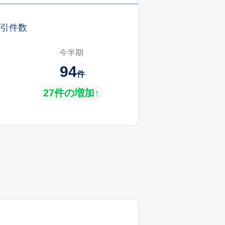
引件数
今半期
94
件
27件の増加↑