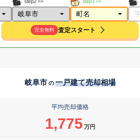
step2
step3
査定スタート
完全無料
岐阜市
一戸建て売却相場
の
平均売却価格
1,775
万円