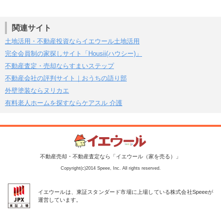
関連サイト
土地活用・不動産投資ならイエウール土地活用
完全会員制の家探しサイト「Housii(ハウシー)」
不動産査定・売却ならすまいステップ
不動産会社の評判サイト｜おうちの語り部
外壁塗装ならヌリカエ
有料老人ホームを探すならケアスル 介護
不動産売却・不動産査定なら「イエウール（家を売る）」
Copyright(c)2014 Speee, Inc. All rights reserved.
イエウールは、東証スタンダード市場に上場している株式会社Speeeが
運営しています。