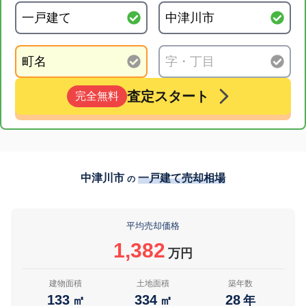
査定スタート
完全無料
中津川市
一戸建て売却相場
の
平均売却価格
1,382
万円
建物面積
土地面積
築年数
133
334
28
㎡
㎡
年