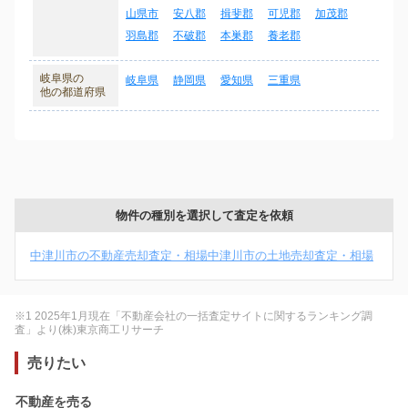
山県市
安八郡
揖斐郡
可児郡
加茂郡
羽島郡
不破郡
本巣郡
養老郡
岐阜県の
岐阜県
静岡県
愛知県
三重県
他の都道府県
物件の種別を選択して査定を依頼
中津川市の不動産売却査定・相場
中津川市の土地売却査定・相場
※1 2025年1月現在「不動産会社の一括査定サイトに関するランキング調
査」より(株)東京商工リサーチ
売りたい
不動産を売る