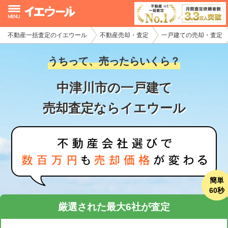
不動産一括査定のイエウール
不動産売却・査定
一戸建ての売却・査定
イエウール加盟希望の不動産会社様
うちって、売ったらいくら？
初めての方へ
中津川市の一戸建て
不動産売却の流れ
売却査定ならイエウール
不動産の売却・一括査定
家査定シミュレーター
お問い合わせ
簡単
60秒
厳選された最大6社が査定