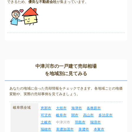
できるため、
優良な不動産会社
が集まっています。
中津川市の一戸建て売却相場
を地域別に見てみる
あなたの地域に合った売却情報をチェックできます。各地域ごとの地価
変動や、実際の売却事例を見てみましょう。
岐阜県全域
恵那市
大垣市
海津市
各務原市
可児市
岐阜市
関市
高山市
多治見市
土岐市
中津川市
羽島市
瑞浪市
瑞穂市
美濃加茂市
美濃市
本巣市