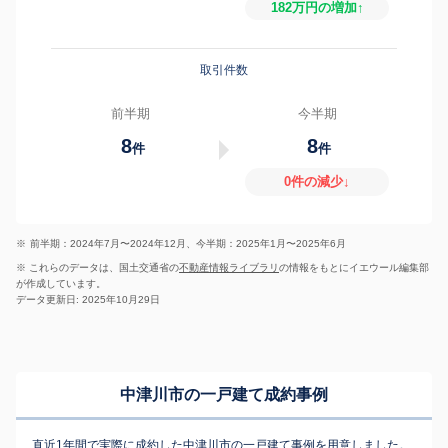
182万円の増加↑
取引件数
前半期
今半期
8
8
件
件
0件の減少↓
※
前半期：2024年7月〜2024年12月、今半期：2025年1月〜2025年6月
※ これらのデータは、国土交通省の
不動産情報ライブラリ
の情報をもとにイエウール編集部
が作成しています。
データ更新日: 2025年10月29日
中津川市の一戸建て成約事例
直近1年間で実際に成約した中津川市の一戸建て事例を用意しました。