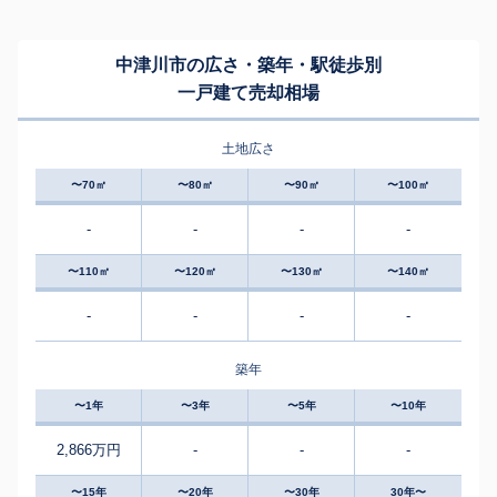
中津川市の広さ・築年・駅徒歩別
一戸建て売却相場
土地広さ
〜70㎡
〜80㎡
〜90㎡
〜100㎡
-
-
-
-
〜110㎡
〜120㎡
〜130㎡
〜140㎡
-
-
-
-
築年
〜1年
〜3年
〜5年
〜10年
2,866万円
-
-
-
〜15年
〜20年
〜30年
30年〜