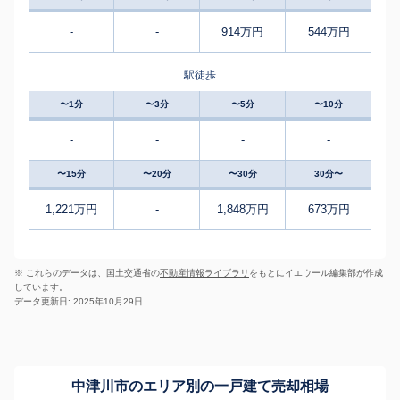
-
-
914万円
544万円
駅徒歩
〜1分
〜3分
〜5分
〜10分
-
-
-
-
〜15分
〜20分
〜30分
30分〜
1,221万円
-
1,848万円
673万円
※ これらのデータは、国土交通省の
不動産情報ライブラリ
をもとにイエウール編集部が作成
しています。
データ更新日: 2025年10月29日
中津川市のエリア別の一戸建て売却相場