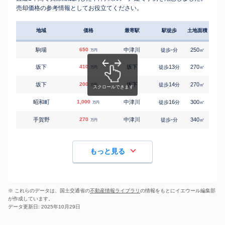
売却価格の参考情報としてお役立てください。
地域
価格
最寄駅
駅徒歩
土地面積
延床
駒場
650
中津川
-
250
110
徒歩
分
㎡
万円
坂下
410
坂下
13
270
135
徒歩
分
㎡
万円
坂下
200
坂下
14
270
55
徒歩
分
㎡
万円
昭和町
1,000
中津川
16
300
115
徒歩
分
㎡
万円
手賀野
270
中津川
-
340
100
徒歩
分
㎡
万円
もっと見る
※ これらのデータは、国土交通省の
不動産情報ライブラリ
の情報をもとにイエウール編集部
が作成しています。
データ更新日: 2025年10月29日