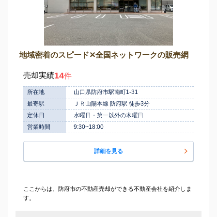
地域密着のスピード✕全国ネットワークの販売網
14
売却実績
件
所在地
山口県防府市駅南町1-31
最寄駅
ＪＲ山陽本線 防府駅 徒歩3分
定休日
水曜日・第一以外の木曜日
営業時間
9:30~18:00
詳細を見る
ここからは、防府市の不動産売却ができる不動産会社を紹介しま
す。