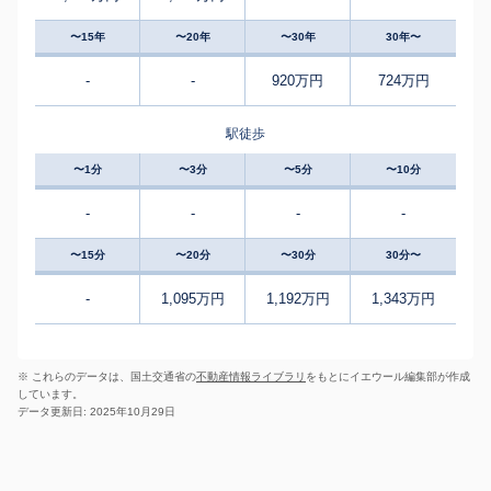
〜15年
〜20年
〜30年
30年〜
-
-
920万円
724万円
駅徒歩
〜1分
〜3分
〜5分
〜10分
-
-
-
-
〜15分
〜20分
〜30分
30分〜
-
1,095万円
1,192万円
1,343万円
※ これらのデータは、国土交通省の
不動産情報ライブラリ
をもとにイエウール編集部が作成
しています。
データ更新日: 2025年10月29日