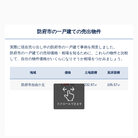
防府市の一戸建ての売出物件
実際に現在売り出し中の防府市の一戸建て事例を用意しました。
防府市の一戸建ての売却価格・相場を知るために、これらの物件と比較
して、自分の物件価格がいくらになりそうか相場をつかみましょう。
地域
価格
土地面積
延床面積
築年
防府市自由ケ丘
1,499
232.97
105.57
3
㎡
㎡
築
万円