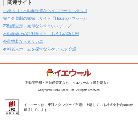
関連サイト
土地活用・不動産投資ならイエウール土地活用
完全会員制の家探しサイト「Housii(ハウシー)」
不動産査定・売却ならすまいステップ
不動産会社の評判サイト｜おうちの語り部
外壁塗装ならヌリカエ
有料老人ホームを探すならケアスル 介護
不動産売却・不動産査定なら「イエウール（家を売る）」
Copyright(c)2014 Speee, Inc. All rights reserved.
イエウールは、東証スタンダード市場に上場している株式会社Speeeが
運営しています。