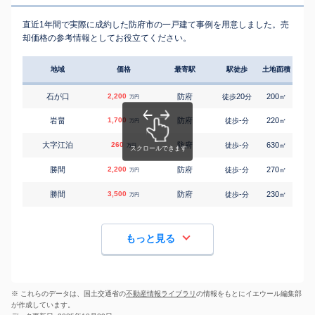
直近1年間で実際に成約した防府市の一戸建て事例を用意しました。売
却価格の参考情報としてお役立てください。
地域
価格
最寄駅
駅徒歩
土地面積
延床
石が口
2,200
防府
20
200
125
徒歩
分
㎡
万円
岩畠
1,700
防府
-
220
125
徒歩
分
㎡
万円
大字江泊
260
防府
-
630
85
徒歩
分
㎡
万円
勝間
2,200
防府
-
270
90
徒歩
分
㎡
万円
勝間
3,500
防府
-
230
105
徒歩
分
㎡
万円
もっと見る
※ これらのデータは、国土交通省の
不動産情報ライブラリ
の情報をもとにイエウール編集部
が作成しています。