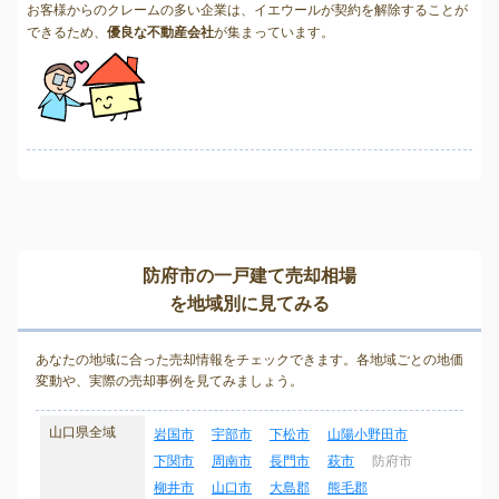
お客様からのクレームの多い企業は、イエウールが契約を解除することが
できるため、
優良な不動産会社
が集まっています。
防府市の一戸建て売却相場
を地域別に見てみる
あなたの地域に合った売却情報をチェックできます。各地域ごとの地価
変動や、実際の売却事例を見てみましょう。
山口県全域
岩国市
宇部市
下松市
山陽小野田市
下関市
周南市
長門市
萩市
防府市
柳井市
山口市
大島郡
熊毛郡