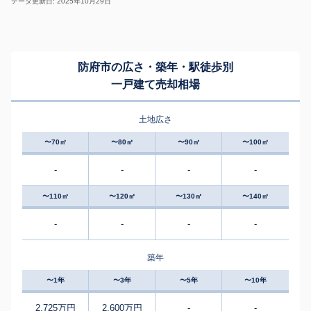
データ更新日: 2025年10月29日
防府市の広さ・築年・駅徒歩別
一戸建て売却相場
土地広さ
〜70㎡
〜80㎡
〜90㎡
〜100㎡
-
-
-
-
〜110㎡
〜120㎡
〜130㎡
〜140㎡
-
-
-
-
築年
〜1年
〜3年
〜5年
〜10年
2,725万円
2,600万円
-
-