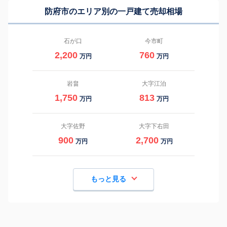
防府市のエリア別の一戸建て売却相場
石が口
今市町
2,200
760
万円
万円
岩畠
大字江泊
1,750
813
万円
万円
大字佐野
大字下右田
900
2,700
万円
万円
もっと見る