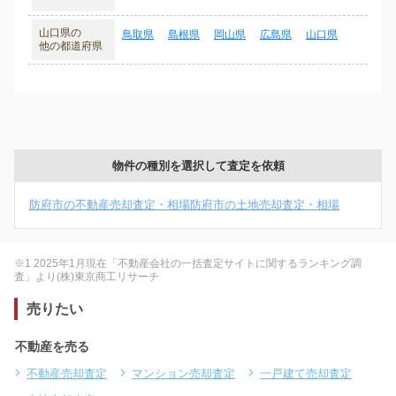
山口県の
鳥取県
島根県
岡山県
広島県
山口県
他の都道府県
物件の種別を選択して査定を依頼
防府市の不動産売却査定・相場
防府市の土地売却査定・相場
※1 2025年1月現在「不動産会社の一括査定サイトに関するランキング調
査」より(株)東京商工リサーチ
売りたい
不動産を売る
不動産売却査定
マンション売却査定
一戸建て売却査定