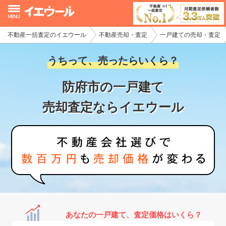
不動産一括査定のイエウール
不動産売却・査定
一戸建ての売却・査定
イエウール加盟希望の不動産会社様
うちって、売ったらいくら？
初めての方へ
防府市の一戸建て
不動産売却の流れ
売却査定ならイエウール
不動産の売却・一括査定
家査定シミュレーター
お問い合わせ
あなたの一戸建て、査定価格はいくら？