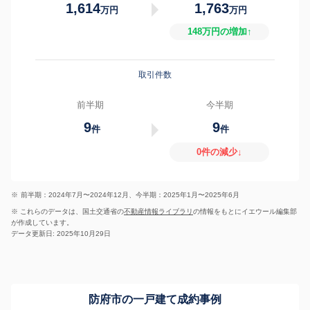
1,614
1,763
万円
万円
148万円の増加↑
取引件数
前半期
今半期
9
9
件
件
0件の減少↓
※
前半期：2024年7月〜2024年12月、今半期：2025年1月〜2025年6月
※ これらのデータは、国土交通省の
不動産情報ライブラリ
の情報をもとにイエウール編集部
が作成しています。
データ更新日: 2025年10月29日
防府市の一戸建て成約事例