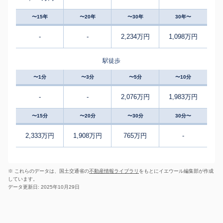
〜15年
〜20年
〜30年
30年〜
-
-
2,234万円
1,098万円
駅徒歩
〜1分
〜3分
〜5分
〜10分
-
-
2,076万円
1,983万円
〜15分
〜20分
〜30分
30分〜
2,333万円
1,908万円
765万円
-
※ これらのデータは、国土交通省の
不動産情報ライブラリ
をもとにイエウール編集部が作成
しています。
データ更新日: 2025年10月29日