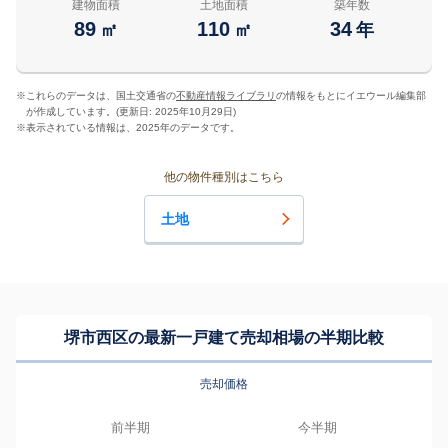
建物面積
土地面積
築年数
89
110
34
㎡
㎡
年
※
これらのデータは、国土交通省の
不動産情報ライブラリ
の情報をもとにイエウール編集部
が作成しています。(更新日: 2025年10月29日)
※
表示されている情報は、2025年のデータです。
他の物件種別はこちら
土地
堺市西区の最新一戸建て売却相場の半期比較
売却価格
前半期
今半期