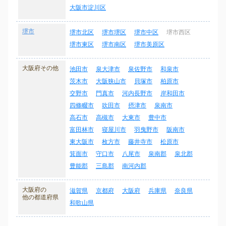
大阪市淀川区
堺市
堺市北区
堺市堺区
堺市中区
堺市西区
堺市東区
堺市南区
堺市美原区
大阪府その他
池田市
泉大津市
泉佐野市
和泉市
茨木市
大阪狭山市
貝塚市
柏原市
交野市
門真市
河内長野市
岸和田市
四條畷市
吹田市
摂津市
泉南市
高石市
高槻市
大東市
豊中市
富田林市
寝屋川市
羽曳野市
阪南市
東大阪市
枚方市
藤井寺市
松原市
箕面市
守口市
八尾市
泉南郡
泉北郡
豊能郡
三島郡
南河内郡
大阪府の
滋賀県
京都府
大阪府
兵庫県
奈良県
他の都道府県
和歌山県