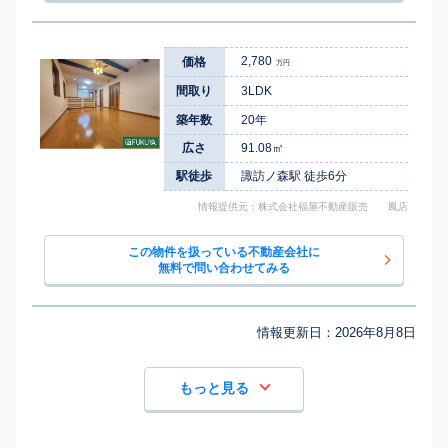
2,780
価格
万円
間取り
3LDK
築年数
20年
広さ
91.08㎡
駅徒歩
諏訪ノ森駅 徒歩6分
情報提供元：株式会社福屋不動産販売 鳳店
この物件を扱っている不動産会社に
無料で問い合わせてみる
情報更新日：
2026年8月8日
もっと見る