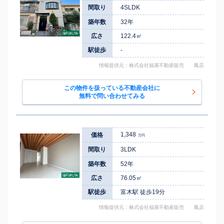
間取り
4SLDK
築年数
32年
広さ
122.4㎡
駅徒歩
-
情報提供元：株式会社福屋不動産販売 鳳店
この物件を扱っている不動産会社に
無料で問い合わせてみる
1,348
価格
万円
間取り
3LDK
築年数
52年
広さ
76.05㎡
駅徒歩
富木駅 徒歩19分
情報提供元：株式会社福屋不動産販売 鳳店