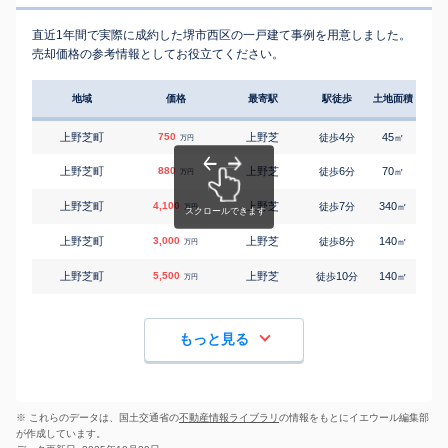
直近1年間で実際に成約した堺市西区の一戸建て事例を用意しました。
売却価格の参考情報としてお役立てください。
地域
価格
最寄駅
駅徒歩
土地面積
延床
上野芝町
750
上野芝
4
45
50
徒歩
分
㎡
万円
上野芝町
880
上野芝
6
70
70
徒歩
分
㎡
万円
上野芝町
4,100
上野芝
7
340
165
徒歩
分
㎡
万円
上野芝町
3,000
上野芝
8
140
125
徒歩
分
㎡
万円
上野芝町
5,500
上野芝
10
140
105
徒歩
分
㎡
万円
もっと見る
※ これらのデータは、国土交通省の
不動産情報ライブラリ
の情報をもとにイエウール編集部
が作成しています。