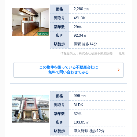
2,280
価格
万円
間取り
4SLDK
築年数
29年
広さ
92.34㎡
駅徒歩
鳳駅 徒歩14分
情報提供元：株式会社福屋不動産販売 鳳店
この物件を扱っている不動産会社に
無料で問い合わせてみる
999
価格
万円
間取り
3LDK
築年数
32年
広さ
103.05㎡
駅徒歩
津久野駅 徒歩12分