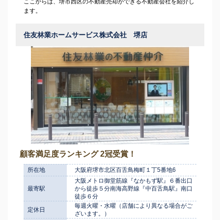
ここからは、堺市西区の不動産売却ができる不動産会社を紹介し
ます。
住友林業ホームサービス株式会社 堺店
顧客満足度ランキング 2冠受賞！
所在地
大阪府堺市北区百舌鳥梅町１丁5番地6
大阪メトロ御堂筋線『なかもず駅』６番出口
最寄駅
から徒歩５分南海高野線『中百舌鳥駅』南口
徒歩６分
毎週火曜・水曜（店舗により異なる場合がご
定休日
ざいます。）