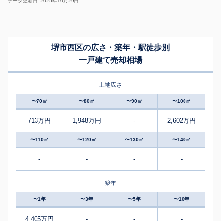
データ更新日: 2025年10月29日
堺市西区の広さ・築年・駅徒歩別
一戸建て売却相場
土地広さ
〜70㎡
〜80㎡
〜90㎡
〜100㎡
713万円
1,948万円
-
2,602万円
〜110㎡
〜120㎡
〜130㎡
〜140㎡
-
-
-
-
築年
〜1年
〜3年
〜5年
〜10年
4,405万円
-
-
-