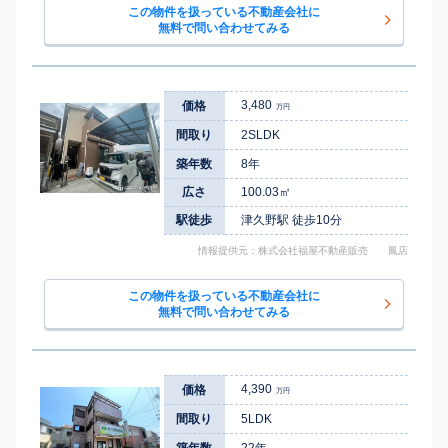
この物件を扱っている不動産会社に
無料で問い合わせてみる
3,480
価格
万円
間取り
2SLDK
築年数
8年
広さ
100.03㎡
駅徒歩
津久野駅 徒歩10分
情報提供元：株式会社福屋不動産販売 鳳店
この物件を扱っている不動産会社に
無料で問い合わせてみる
4,390
価格
万円
間取り
5LDK
築年数
22年