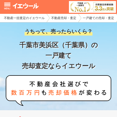
不動産一括査定のイエウール
不動産売却・査定
一戸建ての売却・査定
イエウール加盟希望の不動産会社様
うちって、売ったらいくら？
初めての方へ
千葉市美浜区（千葉県）の
不動産売却の流れ
一戸建て
不動産の売却・一括査定
売却査定ならイエウール
家査定シミュレーター
お問い合わせ