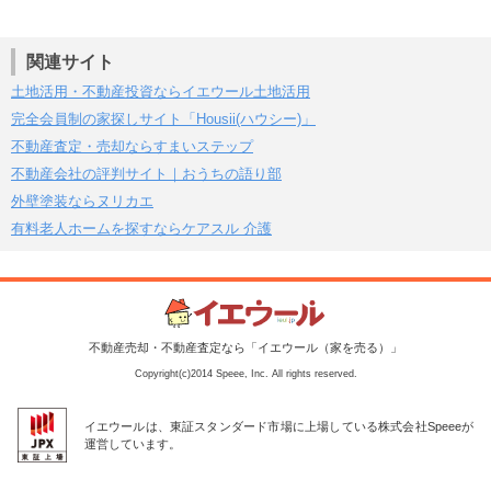
関連サイト
土地活用・不動産投資ならイエウール土地活用
完全会員制の家探しサイト「Housii(ハウシー)」
不動産査定・売却ならすまいステップ
不動産会社の評判サイト｜おうちの語り部
外壁塗装ならヌリカエ
有料老人ホームを探すならケアスル 介護
不動産売却・不動産査定なら「イエウール（家を売る）」
Copyright(c)2014 Speee, Inc. All rights reserved.
イエウールは、東証スタンダード市場に上場している株式会社Speeeが
運営しています。