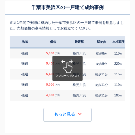
千葉市美浜区の一戸建て成約事例
直近1年間で実際に成約した千葉市美浜区の一戸建て事例を用意しまし
た。売却価格の参考情報としてお役立てください。
地域
価格
最寄駅
駅徒歩
土地面積
延床
磯辺
5,400
検見川浜
8
110
100
徒歩
分
㎡
万円
磯辺
5,400
検見川浜
9
220
180
徒歩
分
㎡
万円
磯辺
5,400
検見川浜
11
115
100
徒歩
分
㎡
万円
磯辺
5,000
検見川浜
11
110
100
徒歩
分
㎡
万円
磯辺
4,300
検見川浜
11
105
95
徒歩
分
㎡
万円
もっと見る