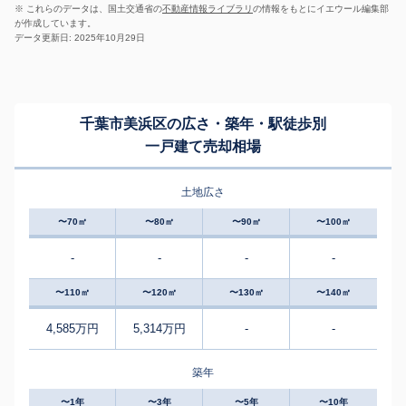
※ これらのデータは、国土交通省の
不動産情報ライブラリ
の情報をもとにイエウール編集部
が作成しています。
データ更新日: 2025年10月29日
千葉市美浜区の広さ・築年・駅徒歩別
一戸建て売却相場
土地広さ
〜70㎡
〜80㎡
〜90㎡
〜100㎡
-
-
-
-
〜110㎡
〜120㎡
〜130㎡
〜140㎡
4,585万円
5,314万円
-
-
築年
〜1年
〜3年
〜5年
〜10年