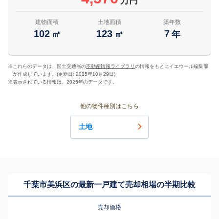
万円
建物面積
土地面積
築年数
102
123
7
㎡
㎡
年
※
これらのデータは、国土交通省の
不動産情報ライブラリ
の情報をもとにイエウール編集部
が作成しています。(更新日: 2025年10月29日)
※
表示されている情報は、2025年のデータです。
他の物件種別はこちら
土地
千葉市美浜区の最新一戸建て売却相場の半期比較
売却価格