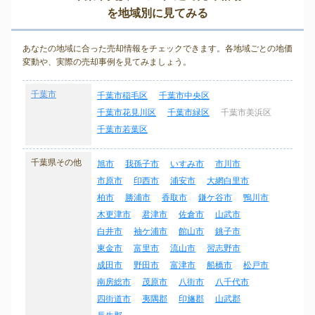
を地域別に見てみる
あなたの地域に合った売却情報をチェックできます。各地域ごとの地価
変動や、実際の売却事例を見てみましょう。
千葉市
千葉市稲毛区
千葉市中央区
千葉市花見川区
千葉市緑区
千葉市美浜区
千葉市若葉区
千葉県その他
旭市
我孫子市
いすみ市
市川市
市原市
印西市
浦安市
大網白里市
柏市
勝浦市
香取市
鎌ケ谷市
鴨川市
木更津市
君津市
佐倉市
山武市
白井市
袖ケ浦市
館山市
銚子市
東金市
富里市
流山市
習志野市
成田市
野田市
富津市
船橋市
松戸市
南房総市
茂原市
八街市
八千代市
四街道市
夷隅郡
印旛郡
山武郡