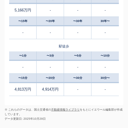
5,166万円
-
-
-
〜15年
〜20年
〜30年
30年〜
-
-
-
-
駅徒歩
〜1分
〜3分
〜5分
〜10分
-
-
-
-
〜15分
〜20分
〜30分
30分〜
4,813万円
4,914万円
-
-
※ これらのデータは、国土交通省の
不動産情報ライブラリ
をもとにイエウール編集部が作成
しています。
データ更新日: 2025年10月29日