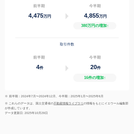
前半期
今半期
4,475
4,855
万円
万円
380万円の増加↑
取引件数
前半期
今半期
4
20
件
件
16件の増加↑
※
前半期：2024年7月〜2024年12月、今半期：2025年1月〜2025年6月
※ これらのデータは、国土交通省の
不動産情報ライブラリ
の情報をもとにイエウール編集部
が作成しています。
データ更新日: 2025年10月29日