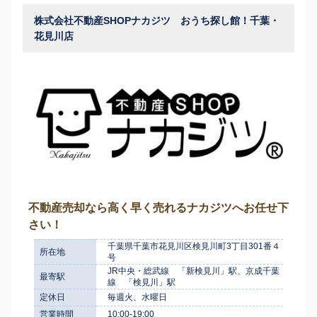
株式会社不動産SHOPナカジツ おうち探し館！千葉・
花見川店
不動産売却なら高く早く売れるナカジツへお任せ下
さい！
千葉県千葉市花見川区検見川町3丁目301番４
所在地
号
JR中央・総武線 「新検見川」駅、京成千葉
最寄駅
線 「検見川」駅
定休日
毎週火、水曜日
営業時間
10:00-19:00