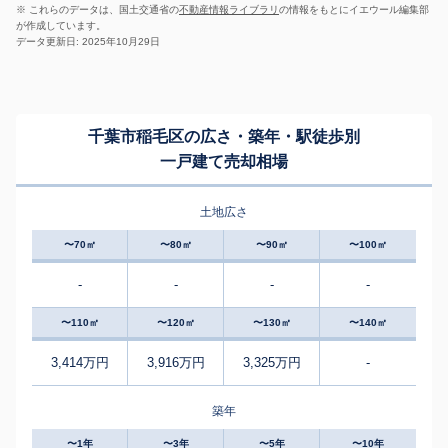
※ これらのデータは、国土交通省の
不動産情報ライブラリ
の情報をもとにイエウール編集部
が作成しています。
データ更新日: 2025年10月29日
千葉市稲毛区の広さ・築年・駅徒歩別
一戸建て売却相場
土地広さ
〜70㎡
〜80㎡
〜90㎡
〜100㎡
-
-
-
-
〜110㎡
〜120㎡
〜130㎡
〜140㎡
3,414万円
3,916万円
3,325万円
-
築年
〜1年
〜3年
〜5年
〜10年