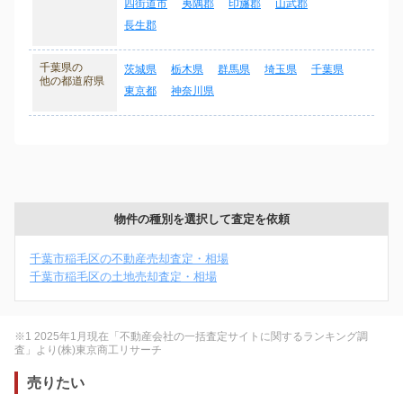
四街道市
夷隅郡
印旛郡
山武郡
長生郡
千葉県の
茨城県
栃木県
群馬県
埼玉県
千葉県
他の都道府県
東京都
神奈川県
物件の種別を選択して査定を依頼
千葉市稲毛区の不動産売却査定・相場
千葉市稲毛区の土地売却査定・相場
※1 2025年1月現在「不動産会社の一括査定サイトに関するランキング調
査」より(株)東京商工リサーチ
売りたい