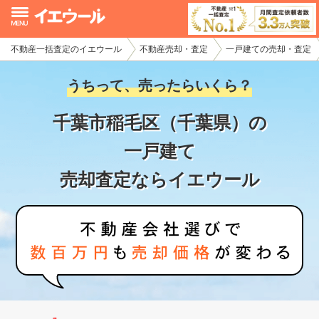
不動産一括査定のイエウール
不動産売却・査定
一戸建ての売却・査定
イエウール加盟希望の不動産会社様
うちって、売ったらいくら？
初めての方へ
千葉市稲毛区（千葉県）の
不動産売却の流れ
一戸建て
不動産の売却・一括査定
売却査定ならイエウール
家査定シミュレーター
お問い合わせ