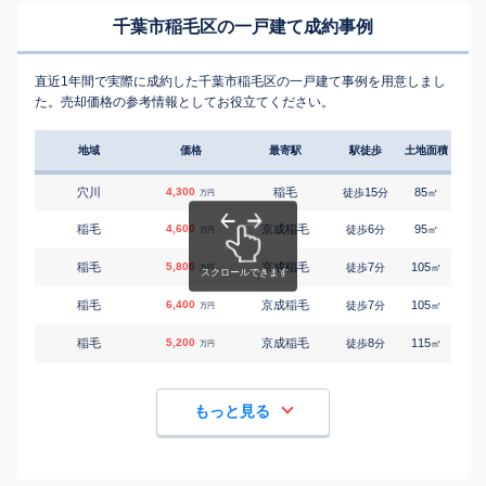
千葉市稲毛区の一戸建て成約事例
直近1年間で実際に成約した千葉市稲毛区の一戸建て事例を用意しまし
た。売却価格の参考情報としてお役立てください。
地域
価格
最寄駅
駅徒歩
土地面積
延床
穴川
4,300
稲毛
15
85
95
徒歩
分
㎡
万円
稲毛
4,600
京成稲毛
6
95
90
徒歩
分
㎡
万円
稲毛
5,800
京成稲毛
7
105
105
徒歩
分
㎡
万円
稲毛
6,400
京成稲毛
7
105
105
徒歩
分
㎡
万円
稲毛
5,200
京成稲毛
8
115
90
徒歩
分
㎡
万円
もっと見る