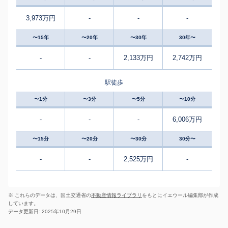
3,973万円
-
-
-
〜15年
〜20年
〜30年
30年〜
-
-
2,133万円
2,742万円
駅徒歩
〜1分
〜3分
〜5分
〜10分
-
-
-
6,006万円
〜15分
〜20分
〜30分
30分〜
-
-
2,525万円
-
※ これらのデータは、国土交通省の
不動産情報ライブラリ
をもとにイエウール編集部が作成
しています。
データ更新日: 2025年10月29日