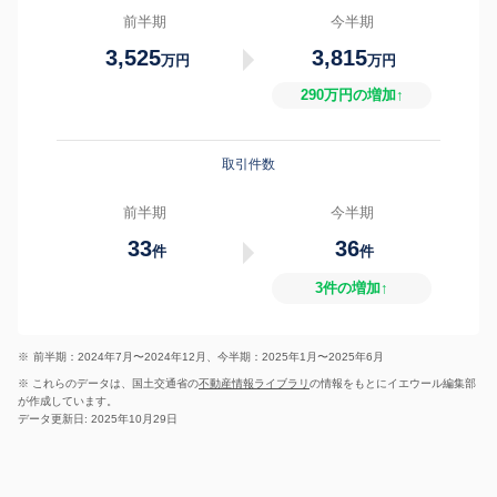
前半期
今半期
3,525
3,815
万円
万円
290万円の増加↑
取引件数
前半期
今半期
33
36
件
件
3件の増加↑
※
前半期：2024年7月〜2024年12月、今半期：2025年1月〜2025年6月
※ これらのデータは、国土交通省の
不動産情報ライブラリ
の情報をもとにイエウール編集部
が作成しています。
データ更新日: 2025年10月29日