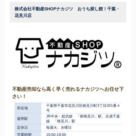
株式会社不動産SHOPナカジツ おうち探し館！千葉・
花見川店
不動産売却なら高く早く売れるナカジツへお任せ下
さい！
千葉県千葉市花見川区検見川町3丁目301番４
所在地
号
JR中央・総武線 「新検見川」駅、京成千葉
最寄駅
線 「検見川」駅
定休日
毎週火、水曜日
営業時間
10:00-19:00