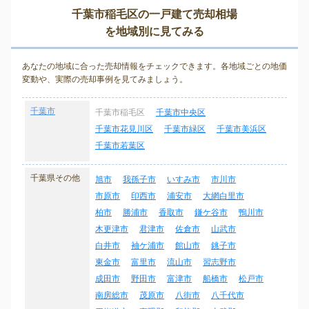
千葉市稲毛区の一戸建て売却相場
を地域別に見てみる
あなたの地域に合った売却情報をチェックできます。各地域ごとの地価
変動や、実際の売却事例を見てみましょう。
千葉市
千葉市稲毛区
千葉市中央区
千葉市花見川区
千葉市緑区
千葉市美浜区
千葉市若葉区
千葉県その他
旭市
我孫子市
いすみ市
市川市
市原市
印西市
浦安市
大網白里市
柏市
勝浦市
香取市
鎌ケ谷市
鴨川市
木更津市
君津市
佐倉市
山武市
白井市
袖ケ浦市
館山市
銚子市
東金市
富里市
流山市
習志野市
成田市
野田市
富津市
船橋市
松戸市
南房総市
茂原市
八街市
八千代市