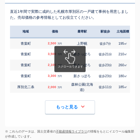
直近1年間で実際に成約した札幌市厚別区の一戸建て事例を用意しまし
た。売却価格の参考情報としてお役立てください。
地域
価格
最寄駅
駅徒歩
土地面積
延床
青葉町
2,500
上野幌
7
195
125
徒歩
分
㎡
万円
青葉町
3,500
新さっぽろ
21
210
155
徒歩
分
㎡
万円
青葉町
2,100
新さっぽろ
23
260
190
徒歩
分
㎡
万円
青葉町
3,300
新さっぽろ
23
180
220
徒歩
分
㎡
万円
森林公園(北海
厚別北二条
11
185
130
2,000
徒歩
分
㎡
万円
道)
もっと見る
※ これらのデータは、国土交通省の
不動産情報ライブラリ
の情報をもとにイエウール編集部
が作成しています。