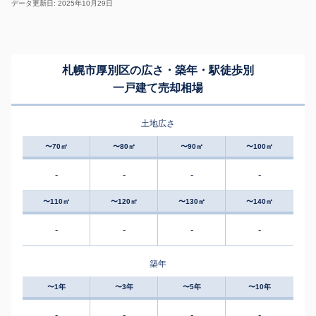
データ更新日: 2025年10月29日
札幌市厚別区の広さ・築年・駅徒歩別
一戸建て売却相場
土地広さ
〜70㎡
〜80㎡
〜90㎡
〜100㎡
-
-
-
-
〜110㎡
〜120㎡
〜130㎡
〜140㎡
-
-
-
-
築年
〜1年
〜3年
〜5年
〜10年
-
-
-
-