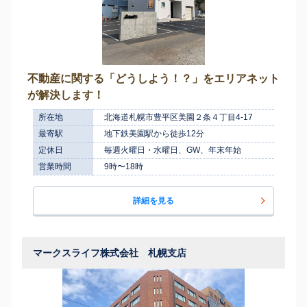
不動産に関する「どうしよう！？」をエリアネット
が解決します！
所在地
北海道札幌市豊平区美園２条４丁目4-17
最寄駅
地下鉄美園駅から徒歩12分
定休日
毎週火曜日・水曜日、GW、年末年始
営業時間
9時〜18時
詳細を見る
マークスライフ株式会社 札幌支店