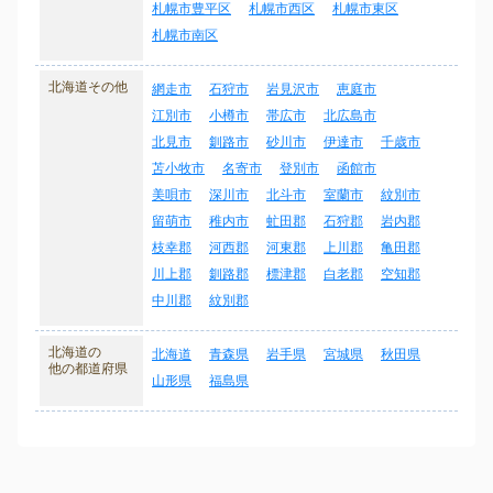
札幌市豊平区
札幌市西区
札幌市東区
札幌市南区
北海道その他
網走市
石狩市
岩見沢市
恵庭市
江別市
小樽市
帯広市
北広島市
北見市
釧路市
砂川市
伊達市
千歳市
苫小牧市
名寄市
登別市
函館市
美唄市
深川市
北斗市
室蘭市
紋別市
留萌市
稚内市
虻田郡
石狩郡
岩内郡
枝幸郡
河西郡
河東郡
上川郡
亀田郡
川上郡
釧路郡
標津郡
白老郡
空知郡
中川郡
紋別郡
北海道の
北海道
青森県
岩手県
宮城県
秋田県
他の都道府県
山形県
福島県