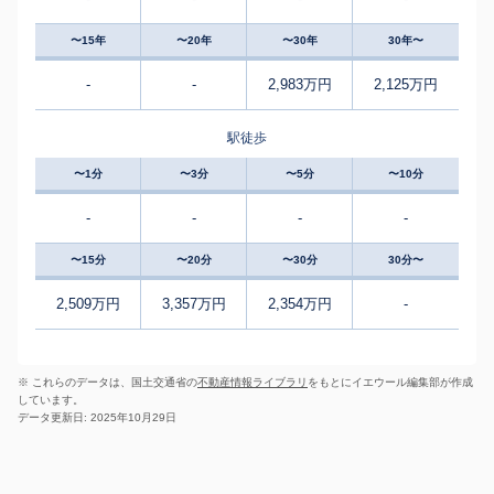
〜15年
〜20年
〜30年
30年〜
-
-
2,983万円
2,125万円
駅徒歩
〜1分
〜3分
〜5分
〜10分
-
-
-
-
〜15分
〜20分
〜30分
30分〜
2,509万円
3,357万円
2,354万円
-
※ これらのデータは、国土交通省の
不動産情報ライブラリ
をもとにイエウール編集部が作成
しています。
データ更新日: 2025年10月29日