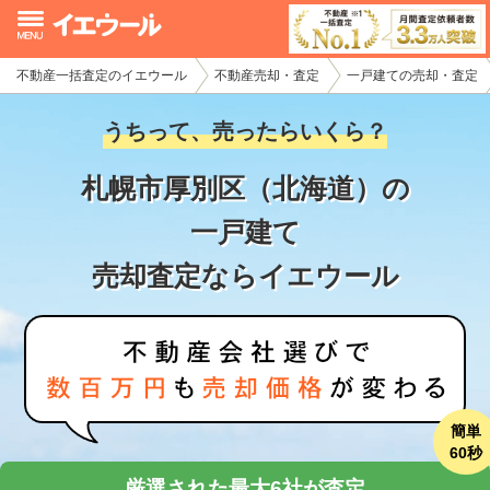
不動産一括査定のイエウール
不動産売却・査定
一戸建ての売却・査定
イエウール加盟希望の不動産会社様
うちって、売ったらいくら？
初めての方へ
札幌市厚別区（北海道）の
不動産売却の流れ
一戸建て
不動産の売却・一括査定
売却査定ならイエウール
家査定シミュレーター
お問い合わせ
簡単
60秒
厳選された最大6社が査定