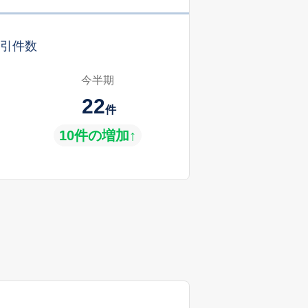
引件数
今半期
22
件
10件の増加↑