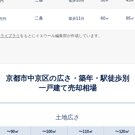
徒歩
分
㎡
㎡
円
二条
11
60
85
徒歩
分
㎡
㎡
万円
報ライブラリ
をもとにイエウール編集部が作成しています。
円町
9
65
85
徒歩
分
㎡
㎡
万円
円町
10
45
60
徒歩
分
㎡
㎡
万円
円町
10
45
80
徒歩
分
㎡
㎡
万円
京都市中京区の広さ・築年・駅徒歩別
一戸建て売却相場
西大路御池
8
70
100
徒歩
分
㎡
万円
西大路御池
4
40
80
徒歩
分
㎡
㎡
万円
土地広さ
円町
6
70
60
徒歩
分
㎡
㎡
万円
〜90㎡
〜100㎡
〜110㎡
〜120㎡