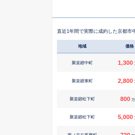
直近1年間で実際に成約した京都市
地域
価格
1,300
聚楽廻中町
2,800
聚楽廻東町
800
聚楽廻松下町
万
5,000
聚楽廻松下町
720
西ノ京右馬寮町