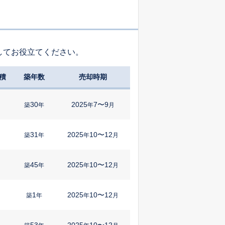
してお役立てください。
積
築年数
売却時期
30
2025
7〜9
築
年
年
月
31
2025
10〜12
築
年
年
月
45
2025
10〜12
築
年
年
月
1
2025
10〜12
築
年
年
月
53
2025
10〜12