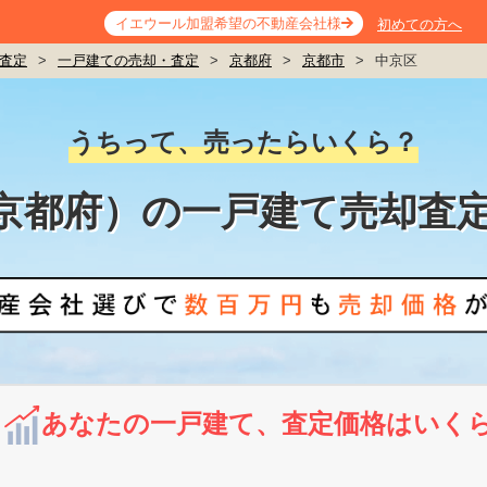
イエウール加盟希望の不動産会社様
初めての方へ
査定
>
一戸建ての売却・査定
>
京都府
>
京都市
>
中京区
うちって、売ったらいくら？
京都府）の一戸建て売却査
あなたの一戸建て、査定価格はいく