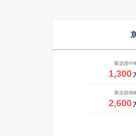
2,600
壬生相合町
2,500
壬生天池町
2,300
壬生賀陽御所町
2,600
壬生御所ノ内町
聚楽廻中
1,300
1,300
壬生下溝町
3,800
壬生高樋町
聚楽廻南
2,600