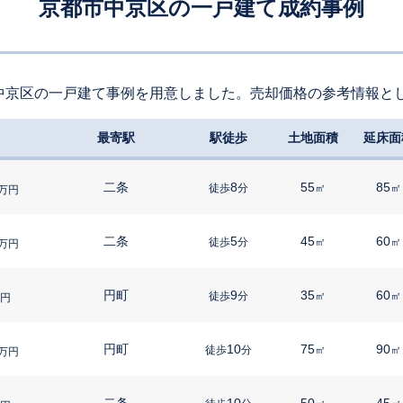
京都市中京区の一戸建て成約事例
中京区の一戸建て事例を用意しました。売却価格の参考情報と
最寄駅
駅徒歩
土地面積
延床面
二条
8
55
85
徒歩
分
㎡
㎡
万円
二条
5
45
60
徒歩
分
㎡
㎡
万円
円町
9
35
60
徒歩
分
㎡
㎡
円
円町
10
75
90
徒歩
分
㎡
㎡
万円
二条
10
50
45