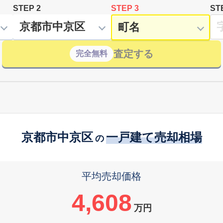
STEP 2
STEP 3
ST
査定する
完全無料
京都市中京区
一戸建て売却相場
の
平均売却価格
4,608
万円