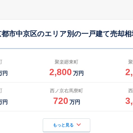
丹波口
9
50
85
徒歩
分
㎡
㎡
万円
二条
8
45
40
徒歩
分
㎡
㎡
万円
京都市中京区のエリア別の一戸建て売却相
大宮(京都)
4
50
50
徒歩
分
㎡
㎡
万円
大宮(京都)
10
85
90
徒歩
分
㎡
㎡
万円
町
聚楽廻東町
聚
2,800
2
西院(阪急)
11
55
60
万円
万円
徒歩
分
㎡
㎡
万円
西院(阪急)
11
60
75
町
西ノ京右馬寮町
西
徒歩
分
㎡
㎡
万円
720
3
万円
万円
もっと見る