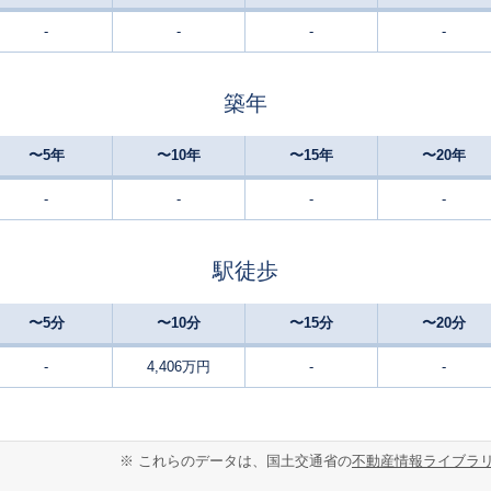
-
-
-
-
二条
7
70
95
徒歩
分
㎡
㎡
万円
築年
円町
7
60
95
徒歩
分
㎡
㎡
万円
〜5年
〜10年
〜15年
〜20年
円町
8
70
80
徒歩
分
㎡
㎡
万円
-
-
-
-
円町
2
85
95
徒歩
分
㎡
㎡
万円
駅徒歩
西大路御池
5
70
80
徒歩
分
㎡
㎡
万円
〜5分
〜10分
〜15分
〜20分
円町
9
65
115
徒歩
分
㎡
-
4,406万円
-
-
万円
西大路御池
8
65
95
徒歩
分
㎡
㎡
万円
※ これらのデータは、国土交通省の
不動産情報ライブラ