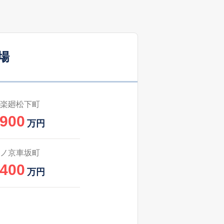
-
2025
7〜9
築
年
年
月
57
2025
7〜9
築
年
年
月
場
31
2025
10〜12
築
年
年
月
-
2025
7〜9
築
年
年
月
楽廻松下町
,900
-
2025
4〜6
万円
築
年
年
月
1
2025
1〜3
ノ京車坂町
築
年
年
月
,400
万円