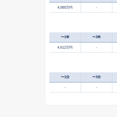
4,000万円
-
4,300
西ノ京東月光町
3,200
西ノ京平町
〜1年
〜3年
3,900
西ノ京御輿岡町
4,612万円
-
6,300
西ノ京南大炊御門町
3,400
西ノ京南上合町
〜1分
〜3分
4,600
西ノ京冷泉町
-
-
5,300
西ノ京冷泉町