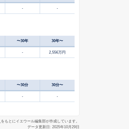
-
-
20
2025
1〜3
築
年
年
月
25
2024
10〜12
築
年
年
月
〜30年
30年〜
1
2025
10〜12
築
年
年
月
-
2,556万円
0
2025
7〜9
築
年
年
月
23
2025
4〜6
築
年
年
月
〜30分
30分〜
-
2025
10〜12
㎡
築
年
年
月
-
-
1
2025
10〜12
築
年
年
月
リ
をもとにイエウール編集部が作成しています。
データ更新日: 2025年10月29日