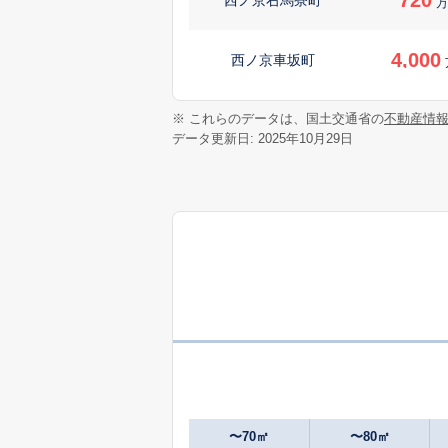
万
4,000
西ノ京車坂町
4,200
※ これらのデータは、国土交通省の
不動産情
西ノ京車坂町
データ更新日: 2025年10月29日
1,900
西ノ京車坂町
3,500
西ノ京車坂町
4,400
西ノ京島ノ内町
2,300
西ノ京西中合町
1,300
西ノ京伯楽町
〜70㎡
〜80㎡