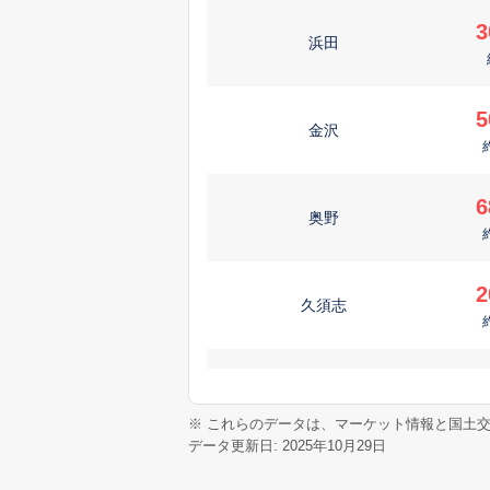
3
浜田
5
金沢
6
奥野
2
久須志
1
幸畑
※ これらのデータは、マーケット情報と国土
データ更新日: 2025年10月29日
6
千刈