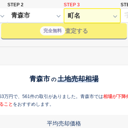
STEP 2
STEP 3
ST
査定する
完全無料
青森市
土地売却相場
の
163万円で、561件の取引がありました。青森市では
相場が下降
ること
をおすすめします。
平均売却価格