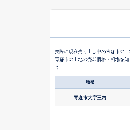
3
浪館前田
9
岡造道
実際に現在売り出し中の青森市の土
青森市の土地の売却価格・相場を知
5
う。
大字三内
地域
6
大字新城
青森市大字三内
4
長島