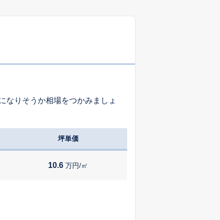
-
-
-
-
-
-
になりそうか相場をつかみましょ
-
-
-
坪単価
-
-
-
10.6
万円/㎡
-
-
-