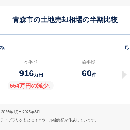
青森市の土地売却相場の半期比較
価格
取
今半期
前半期
916
60
万円
件
554万円の減少↓
2025年1月〜2025年6月
報ライブラリ
をもとにイエウール編集部が作成しています。