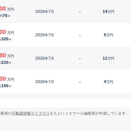
00
万円
2026
7
-
14
年
月
万円
70
約
㎡
00
万円
2026
7
-
5
年
月
万円
320
約
㎡
80
万円
2026
7
-
11
年
月
万円
210
約
㎡
00
万円
2026
7
-
4
年
月
万円
150
約
㎡
00
万円
2026
6
-
1
年
月
万円
370
約
㎡
交通省の
不動産情報ライブラリ
をもとにイエウール編集部が作成しています。
80
万円
2026
6
-
14
年
月
万円