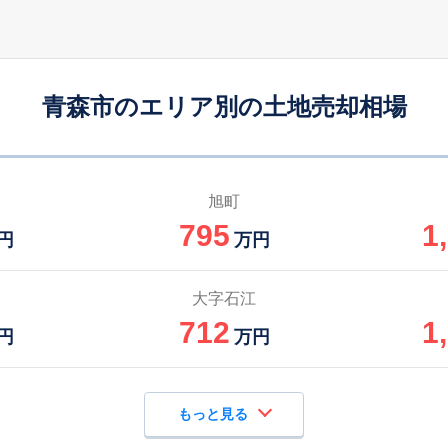
青森市のエリア別の土地売却相場
旭町
795
1
円
万円
大字石江
712
1
円
万円
もっと見る