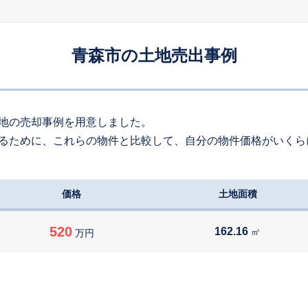
160
約
㎡
70
万円
2026
6
-
10
年
月
万円
青森市の土地売出事例
120
約
㎡
44
万円
2026
6
-
18
年
月
万円
170
約
㎡
地の売却事例を用意しました。
るために、これらの物件と比較して、自分の物件価格がいくら
00
万円
2026
6
-
8
年
月
万円
200
約
㎡
価格
土地面積
00
万円
2026
6
-
6
年
月
万円
330
約
㎡
520
162.16
㎡
万円
37
万円
2026
6
-
20
年
月
万円
70
約
㎡