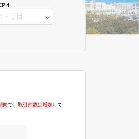
EP 4
傾向
で、
取引件数は増加
して