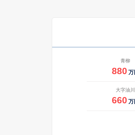
青柳
880
万
大字油川
660
万