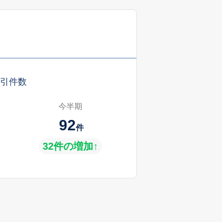
引件数
今半期
92
件
32件の増加↑