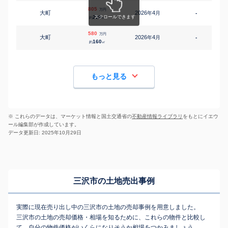
805
万円
大町
2026
4
年
月
-
1
220
約
㎡
580
万円
大町
2026
4
年
月
-
1
160
約
㎡
もっと見る
※ これらのデータは、マーケット情報と国土交通省の
不動産情報ライブラリ
をもとにイエウ
ール編集部が作成しています。
データ更新日: 2025年10月29日
三沢市の土地売出事例
実際に現在売り出し中の三沢市の土地の売却事例を用意しました。
三沢市の土地の売却価格・相場を知るために、これらの物件と比較し
て、自分の物件価格がいくらになりそうか相場をつかみましょう。