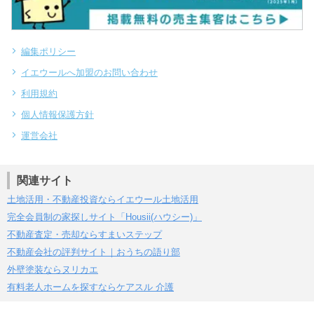
編集ポリシー
イエウールへ加盟のお問い合わせ
利用規約
個人情報保護方針
運営会社
関連サイト
土地活用・不動産投資ならイエウール土地活用
完全会員制の家探しサイト「Housii(ハウシー)」
不動産査定・売却ならすまいステップ
不動産会社の評判サイト｜おうちの語り部
外壁塗装ならヌリカエ
有料老人ホームを探すならケアスル 介護