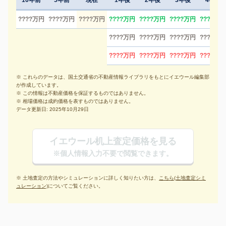
10年前
5年前
現在
1年後
2年後
3年後
4年後
????万円
????万円
????万円
????万円
????万円
????万円
????万円
????万円
????万円
????万円
????万円
????万円
????万円
????万円
????万円
※ これらのデータは、国土交通省の不動産情報ライブラリをもとにイエウール編集部
が作成しています。
※ この情報は不動産価格を保証するものではありません。
※ 相場価格は成約価格を表すものではありません。
データ更新日: 2025年10月29日
イエウール机上査定価格を見る
※個人情報入力不要で閲覧できます。
※ 土地査定の方法やシミュレーションに詳しく知りたい方は、
こちら(土地査定シミ
ュレーション)
についてご覧ください。