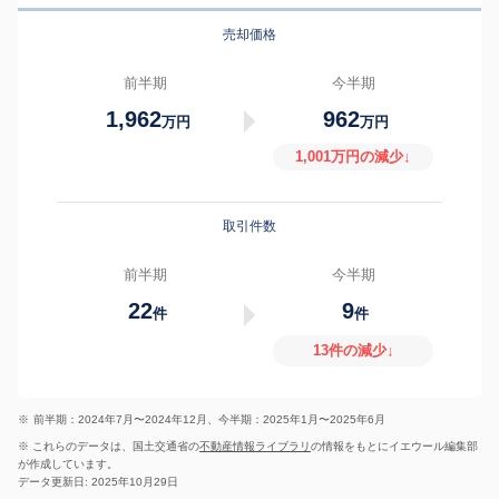
売却価格
前半期
今半期
1,962
962
万円
万円
1,001万円の減少↓
取引件数
前半期
今半期
22
9
件
件
13件の減少↓
※
前半期：2024年7月〜2024年12月、今半期：2025年1月〜2025年6月
※ これらのデータは、国土交通省の
不動産情報ライブラリ
の情報をもとにイエウール編集部
が作成しています。
データ更新日: 2025年10月29日