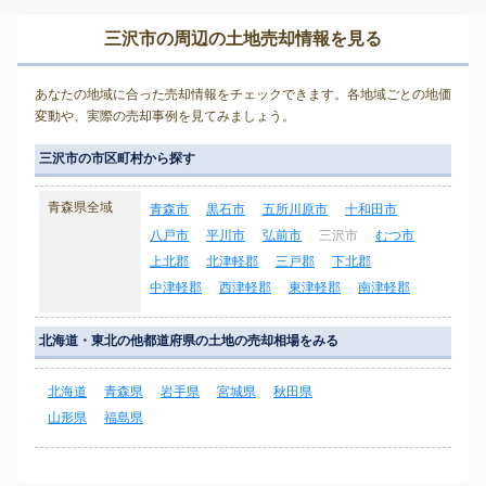
三沢市の周辺の土地売却情報を見る
あなたの地域に合った売却情報をチェックできます。各地域ごとの地価
変動や、実際の売却事例を見てみましょう。
三沢市の市区町村から探す
青森県全域
青森市
黒石市
五所川原市
十和田市
八戸市
平川市
弘前市
三沢市
むつ市
上北郡
北津軽郡
三戸郡
下北郡
中津軽郡
西津軽郡
東津軽郡
南津軽郡
北海道・東北の他都道府県の土地の売却相場をみる
北海道
青森県
岩手県
宮城県
秋田県
山形県
福島県