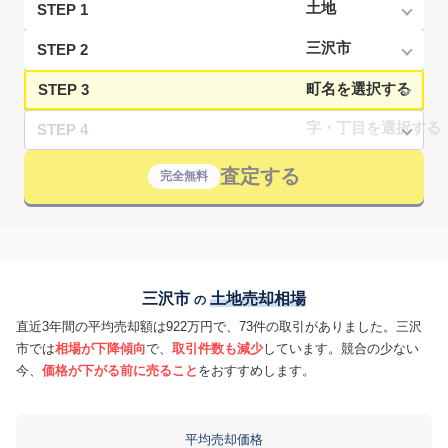
STEP 1
STEP 2
STEP 3
STEP 4
査定する
完全無料
三沢市
土地売却相場
の
直近3年間の平均売却額は922万円で、73件の取引がありました。三沢
市では
相場が下降傾向
で、
取引件数も減少
しています。競合の少ない
今、
価格が下がる前に売ること
をおすすめします。
平均売却価格