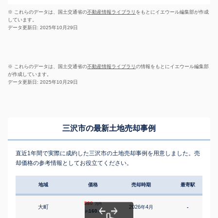
※ これらのデータは、国土交通省の
不動産情報ライブラリ
をもとにイエウール編集部が作成
しています。
データ更新日: 2025年10月29日
※ これらのデータは、国土交通省の
不動産情報ライブラリ
の情報をもとにイエウール編集部
が作成しています。
データ更新日: 2025年10月29日
三沢市の最新土地売却事例
直近1年間で実際に成約した三沢市の土地売却事例を用意しました。売
却価格の参考情報としてお役立てください。
地域
価格
売却時期
最寄駅
580
万円
大町
2026
4
年
月
-
1
160
約
㎡