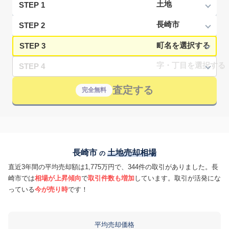
STEP 1
STEP 2
STEP 3
STEP 4
査定する
完全無料
長崎市
土地売却相場
の
直近3年間の平均売却額は1,775万円で、344件の取引がありました。長
崎市では
相場が上昇傾向
で
取引件数も増加
しています。取引が活発にな
っている
今が売り時
です！
平均売却価格