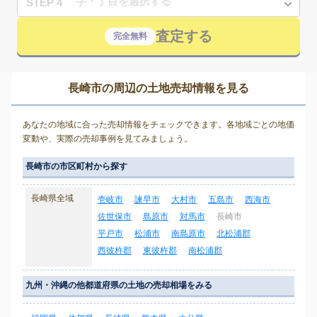
STEP 4
査定する
完全無料
長崎市の周辺の土地売却情報を見る
あなたの地域に合った売却情報をチェックできます。各地域ごとの地価
変動や、実際の売却事例を見てみましょう。
長崎市の市区町村から探す
長崎県全域
壱岐市
諫早市
大村市
五島市
西海市
佐世保市
島原市
対馬市
長崎市
平戸市
松浦市
南島原市
北松浦郡
西彼杵郡
東彼杵郡
南松浦郡
九州・沖縄の他都道府県の土地の売却相場をみる