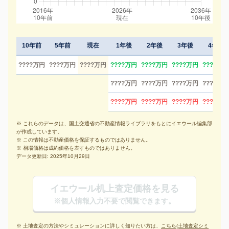
10年前
5年前
現在
1年後
2年後
3年後
4年後
????万円
????万円
????万円
????万円
????万円
????万円
????万円
????万円
????万円
????万円
????万円
????万円
????万円
????万円
????万円
※ これらのデータは、国土交通省の不動産情報ライブラリをもとにイエウール編集部
が作成しています。
※ この情報は不動産価格を保証するものではありません。
※ 相場価格は成約価格を表すものではありません。
データ更新日: 2025年10月29日
イエウール机上査定価格を見る
※個人情報入力不要で閲覧できます。
※ 土地査定の方法やシミュレーションに詳しく知りたい方は、
こちら(土地査定シミ