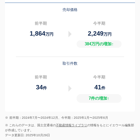
売却価格
前半期
今半期
1,864
2,249
万円
万円
384万円の増加↑
取引件数
前半期
今半期
34
41
件
件
7件の増加↑
※
前半期：2024年7月〜2024年12月、今半期：2025年1月〜2025年6月
※ これらのデータは、国土交通省の
不動産情報ライブラリ
の情報をもとにイエウール編集部
が作成しています。
データ更新日: 2025年10月29日