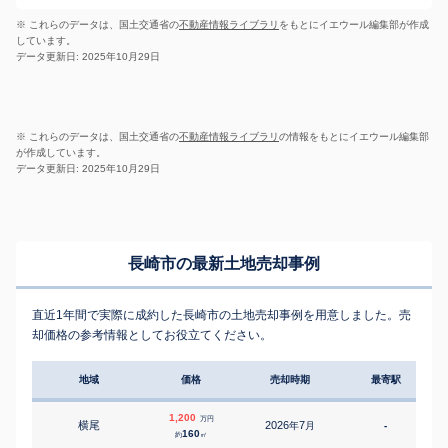
※ これらのデータは、国土交通省の
不動産情報ライブラリ
をもとにイエウール編集部が作成
しています。
データ更新日: 2025年10月29日
※ これらのデータは、国土交通省の
不動産情報ライブラリ
の情報をもとにイエウール編集部
が作成しています。
データ更新日: 2025年10月29日
長崎市の最新土地売却事例
直近1年間で実際に成約した長崎市の土地売却事例を用意しました。売
却価格の参考情報としてお役立てください。
地域
価格
売却時期
最寄駅
1,200
万円
横尾
2026
7
年
月
-
2
160
約
㎡