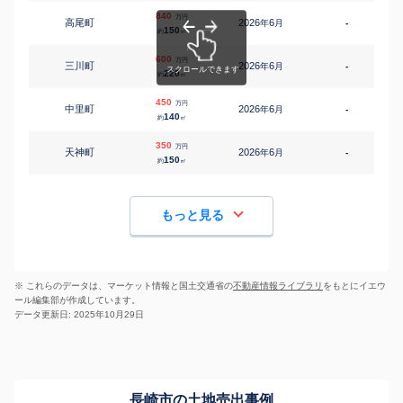
840
万円
高尾町
2026
6
年
月
-
1
150
約
㎡
600
万円
三川町
2026
6
年
月
-
220
約
㎡
450
万円
中里町
2026
6
年
月
-
1
140
約
㎡
350
万円
天神町
2026
6
年
月
-
150
約
㎡
もっと見る
※ これらのデータは、マーケット情報と国土交通省の
不動産情報ライブラリ
をもとにイエウ
ール編集部が作成しています。
データ更新日: 2025年10月29日
長崎市の土地売出事例