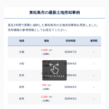
東松島市の最新土地売却事例
直近1年間で実際に成約した東松島市の土地売却事例を用意しました。
売却価格の参考情報としてお役立てください。
地域
価格
売却時期
最寄駅
1,200
万円
大曲
2026
7
年
月
-
1
250
約
㎡
340
万円
小松
2026
6
年
月
-
240
約
㎡
1,150
万円
矢本
2026
6
年
月
-
1
260
約
㎡
330
万円
赤井
2026
6
年
月
-
150
約
㎡
1,200
万円
赤井
2026
5
年
月
-
2
190
約
㎡