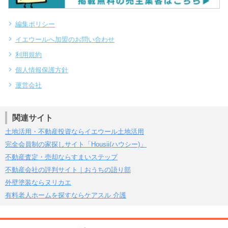
編集ポリシー
イエウールへ加盟のお問い合わせ
利用規約
個人情報保護方針
運営会社
関連サイト
土地活用・不動産投資ならイエウール土地活用
完全会員制の家探しサイト「Housii(ハウシー)」
不動産査定・売却ならすまいステップ
不動産会社の評判サイト｜おうちの語り部
外壁塗装ならヌリカエ
有料老人ホームを探すならケアスル 介護