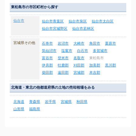
東松島市の市区町村から探す
仙台市
仙台市青葉区
仙台市泉区
仙台市太白区
仙台市宮城野区
仙台市若林区
宮城県その他
石巻市
岩沼市
大崎市
角田市
栗原市
気仙沼市
塩竈市
白石市
多賀城市
富谷市
登米市
名取市
東松島市
伊具郡
牡鹿郡
刈田郡
加美郡
黒川郡
柴田郡
遠田郡
宮城郡
本吉郡
北海道・東北の他都道府県の土地の売却相場をみる
北海道
青森県
岩手県
宮城県
秋田県
山形県
福島県