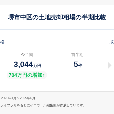
堺市中区の土地売却相場の半期比較
価格
取
今半期
前半期
3,044
5
万円
件
704万円の増加↑
2025年1月〜2025年6月
報ライブラリ
をもとにイエウール編集部が作成しています。