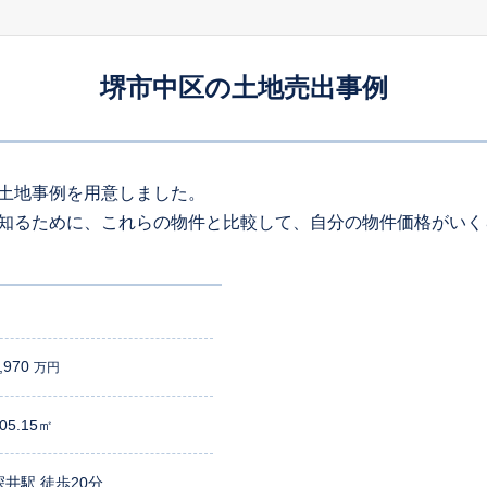
90
約
㎡
590
万円
2026
5
-
48
年
月
万円
堺市中区の土地売出事例
110
約
㎡
170
万円
2026
4
-
55
年
月
万円
310
約
㎡
土地事例を用意しました。
知るために、これらの物件と比較して、自分の物件価格がいく
300
万円
2026
4
-
42
年
月
万円
180
約
㎡
400
万円
2026
4
-
46
年
月
万円
100
約
㎡
,970
万円
800
万円
05.15㎡
2026
4
-
47
年
月
万円
270
約
㎡
深井駅 徒歩20分