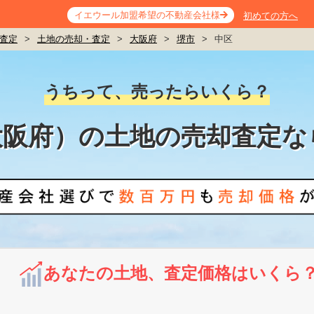
イエウール加盟希望の不動産会社様
初めての方へ
査定
>
土地の売却・査定
>
大阪府
>
堺市
>
中区
うちって、売ったらいくら？
大阪府）の土地の売却査定な
あなたの土地、査定価格はいくら