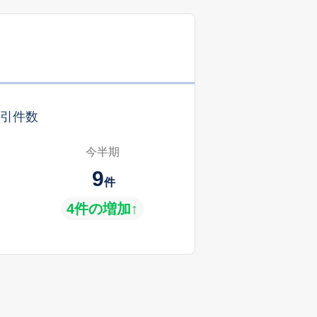
引件数
今半期
9
件
4件の増加↑