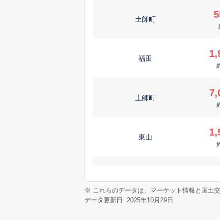
5
土師町
1,
福田
7,
土師町
1,
東山
1,
土師町
※ これらのデータは、マーケット情報と国土
データ更新日: 2025年10月29日
1,
土師町