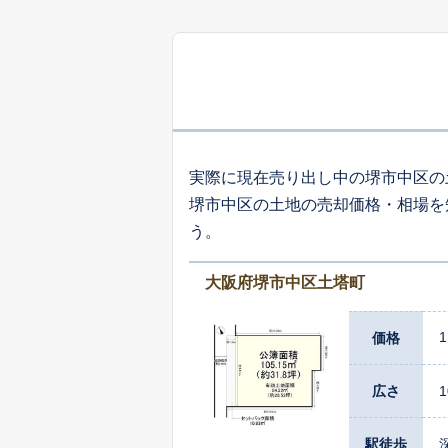
1,
平井
5,
八田北町
実際に現在売り出し中の堺市中区の
堺市中区の土地の売却価格・相場を
2,
う。
福田
大阪府堺市中区土塔町
1,
楢葉
1
価格
3,
土師町
広さ
1
駅徒歩