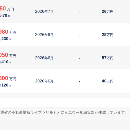
50
万円
2026
7
-
26
年
月
万円
70
約
㎡
980
万円
2026
6
-
28
年
月
万円
230
約
㎡
050
万円
2026
6
-
57
年
月
万円
410
約
㎡
500
万円
2026
6
-
40
年
月
万円
120
約
㎡
980
万円
2026
6
-
71
年
月
万円
90
約
㎡
交通省の
不動産情報ライブラリ
をもとにイエウール編集部が作成しています。
480
万円
2026
5
-
52
年
月
万円