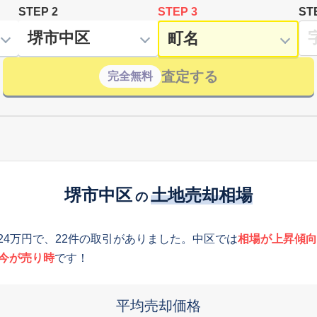
STEP 2
STEP 3
ST
査定する
完全無料
堺市中区
土地売却相場
の
524万円で、22件の取引がありました。中区では
相場が上昇傾向
今が売り時
です！
平均売却価格