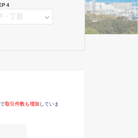
EP 4
で
取引件数も増加
していま