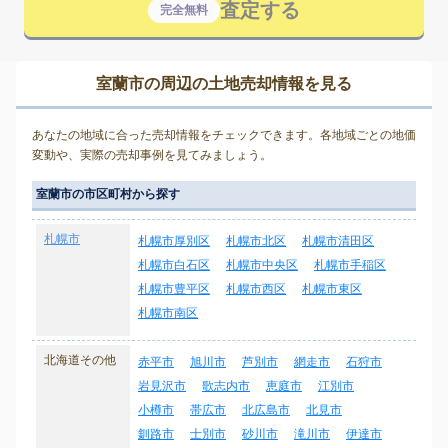
査定する
完全無料
室蘭市の周辺の土地売却情報を見る
あなたの地域に合った売却情報をチェックできます。各地域ごとの地価
変動や、実際の売却事例を見てみましょう。
室蘭市の市区町村から探す
札幌市
札幌市厚別区
札幌市北区
札幌市清田区
札幌市白石区
札幌市中央区
札幌市手稲区
札幌市豊平区
札幌市西区
札幌市東区
札幌市南区
北海道その他
赤平市
旭川市
芦別市
網走市
石狩市
岩見沢市
歌志内市
恵庭市
江別市
小樽市
帯広市
北広島市
北見市
釧路市
士別市
砂川市
滝川市
伊達市