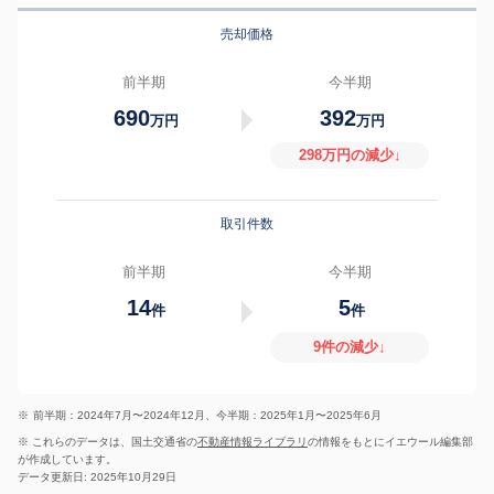
売却価格
前半期
今半期
690
392
万円
万円
298万円の減少↓
取引件数
前半期
今半期
14
5
件
件
9件の減少↓
※
前半期：2024年7月〜2024年12月、今半期：2025年1月〜2025年6月
※ これらのデータは、国土交通省の
不動産情報ライブラリ
の情報をもとにイエウール編集部
が作成しています。
データ更新日: 2025年10月29日