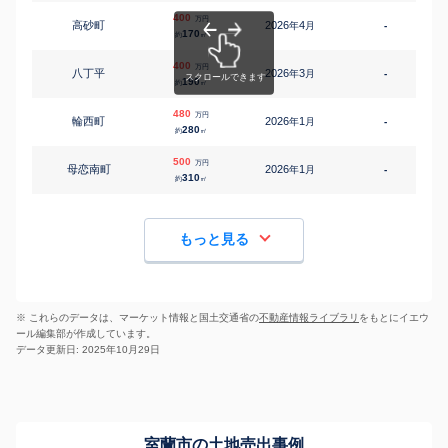
400
万円
高砂町
2026
4
年
月
-
170
約
㎡
400
万円
八丁平
2026
3
年
月
-
190
約
㎡
480
万円
輪西町
2026
1
年
月
-
280
約
㎡
500
万円
母恋南町
2026
1
年
月
-
310
約
㎡
もっと見る
※ これらのデータは、マーケット情報と国土交通省の
不動産情報ライブラリ
をもとにイエウ
ール編集部が作成しています。
データ更新日: 2025年10月29日
室蘭市の土地売出事例