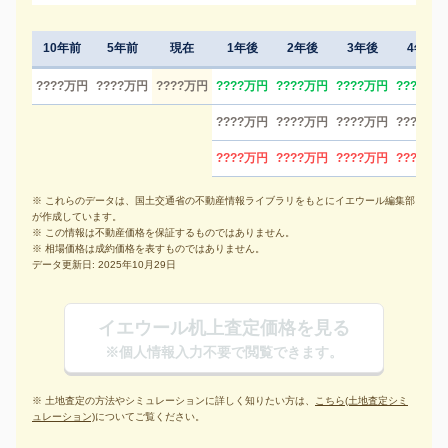
10年前
5年前
現在
1年後
2年後
3年後
4年後
????万円
????万円
????万円
????万円
????万円
????万円
????万円
????万円
????万円
????万円
????万円
????万円
????万円
????万円
????万円
※ これらのデータは、国土交通省の不動産情報ライブラリをもとにイエウール編集部
が作成しています。
※ この情報は不動産価格を保証するものではありません。
※ 相場価格は成約価格を表すものではありません。
データ更新日: 2025年10月29日
イエウール机上査定価格を見る
※個人情報入力不要で閲覧できます。
※ 土地査定の方法やシミュレーションに詳しく知りたい方は、
こちら(土地査定シミ
ュレーション)
についてご覧ください。