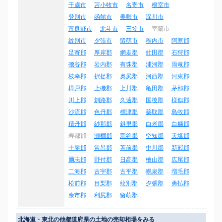
千歳市
苫小牧市
名寄市
根室市
登別市
函館市
美唄市
深川市
富良野市
北斗市
三笠市
室蘭市
紋別市
夕張市
留萌市
稚内市
阿寒郡
足寄郡
厚岸郡
網走郡
虻田郡
石狩郡
磯谷郡
岩内郡
有珠郡
浦河郡
雨竜郡
枝幸郡
択捉郡
奥尻郡
河西郡
河東郡
樺戸郡
上磯郡
上川郡
亀田郡
茅部郡
川上郡
釧路郡
久遠郡
国後郡
様似郡
沙流郡
色丹郡
標津郡
蘂取郡
島牧郡
積丹郡
紗那郡
斜里郡
白老郡
白糠郡
寿都郡
瀬棚郡
宗谷郡
空知郡
天塩郡
十勝郡
常呂郡
苫前郡
中川郡
新冠郡
爾志郡
野付郡
日高郡
檜山郡
広尾郡
二海郡
古宇郡
古平郡
幌泉郡
増毛郡
松前郡
目梨郡
紋別郡
夕張郡
勇払郡
余市郡
利尻郡
留萌郡
北海道・東北の他都道府県の土地の売却相場をみる