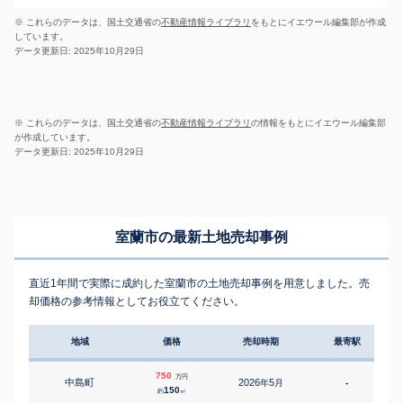
※ これらのデータは、国土交通省の
不動産情報ライブラリ
をもとにイエウール編集部が作成
しています。
データ更新日: 2025年10月29日
※ これらのデータは、国土交通省の
不動産情報ライブラリ
の情報をもとにイエウール編集部
が作成しています。
データ更新日: 2025年10月29日
室蘭市の最新土地売却事例
直近1年間で実際に成約した室蘭市の土地売却事例を用意しました。売
却価格の参考情報としてお役立てください。
地域
価格
売却時期
最寄駅
750
万円
中島町
2026
5
年
月
-
1
150
約
㎡