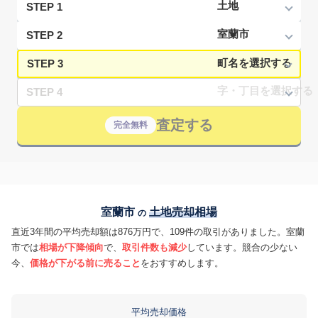
STEP 1
STEP 2
STEP 3
STEP 4
査定する
完全無料
室蘭市
土地売却相場
の
直近3年間の平均売却額は876万円で、109件の取引がありました。室蘭
市では
相場が下降傾向
で、
取引件数も減少
しています。競合の少ない
今、
価格が下がる前に売ること
をおすすめします。
平均売却価格