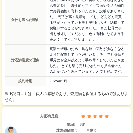
ら査定をし、場所的なマイナス面や周辺の物件
の売買価格も資料をいただき、説明がありまし
た。 周辺は高く見積もっても、どんどん売買
会社を選んだ理由
価格が下がっている事も説明があり、納得して
お願いすることができました。 また叔母の事
情も考慮してくださり、色々有利になるよう手
を尽くしてくださいました。
高齢の叔母のため、足を運ぶ回数が少なくなる
ように配慮していただいたり、少しでも叔母の
対応満足度の理由
手元にお金が残るよう手を尽くしていただきま
した。 とても早く売却できたのも担当者の方
のおかげだと思っています。とても満足です。
成約時期
2025年9月
※上記口コミは、個人の感想であり、査定額を保証するものではありま
せん。
対応満足度
53歳
男性
北海道函館市
一戸建て