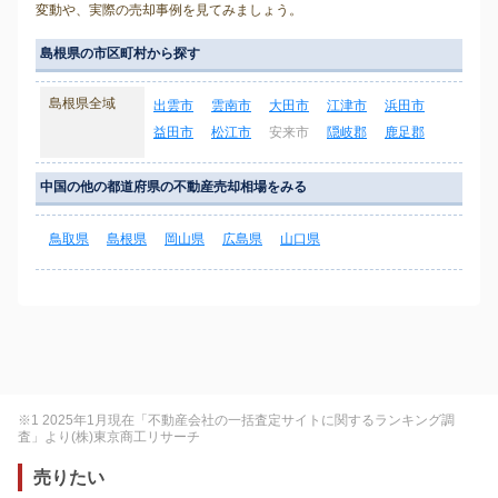
変動や、実際の売却事例を見てみましょう。
島根県の市区町村から探す
島根県全域
出雲市
雲南市
大田市
江津市
浜田市
益田市
松江市
安来市
隠岐郡
鹿足郡
中国の他の都道府県の不動産売却相場をみる
鳥取県
島根県
岡山県
広島県
山口県
※1 2025年1月現在「不動産会社の一括査定サイトに関するランキング調
査」より(株)東京商工リサーチ
売りたい