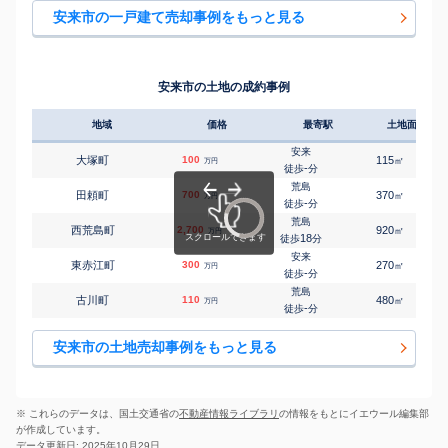
安来市の一戸建て売却事例をもっと見る
安来市の土地の成約事例
地域
価格
最寄駅
土地面積
安来
大塚町
100
115
㎡
万円
-
徒歩
分
荒島
田頼町
700
370
㎡
万円
-
徒歩
分
荒島
西荒島町
2,700
920
㎡
万円
18
徒歩
分
安来
東赤江町
300
270
㎡
万円
-
徒歩
分
荒島
古川町
110
480
㎡
万円
-
徒歩
分
安来市の土地売却事例をもっと見る
※ これらのデータは、国土交通省の
不動産情報ライブラリ
の情報をもとにイエウール編集部
が作成しています。
データ更新日: 2025年10月29日