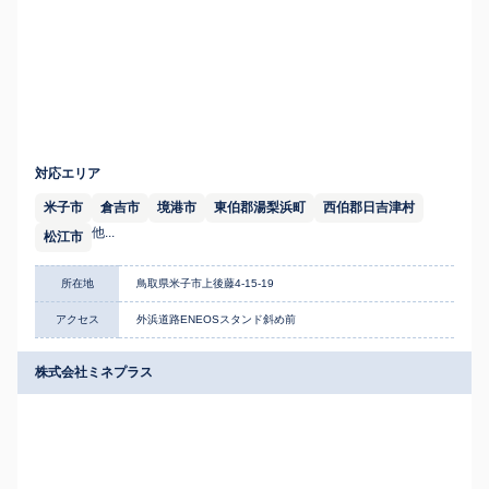
対応エリア
米子市
倉吉市
境港市
東伯郡湯梨浜町
西伯郡日吉津村
他...
松江市
所在地
鳥取県米子市上後藤4-15-19
アクセス
外浜道路ENEOSスタンド斜め前
株式会社ミネプラス