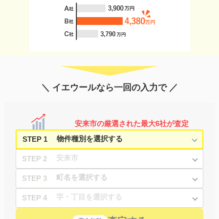
＼ イエウールなら一回の入力で ／
安来市の厳選された最大6社が査定
STEP 1
STEP 2
STEP 3
STEP 4