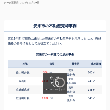
データ更新日: 2025年10月29日
安来市の不動産売却事例
直近1年間で実際に成約した安来市の不動産事例を用意しました。売却
価格の参考情報としてお役立てください。
安来市の一戸建ての成約事例
地域
価格
最寄駅
土地面積
延床
安来
㎡
㎡
伯太町井尻
500
700
195
万円
-
徒歩
分
安来
㎡
㎡
飯島町
2,500
240
130
万円
23
徒歩
分
荒島
㎡
㎡
広瀬町広瀬
72
135
100
万円
-
徒歩
分
荒島
㎡
㎡
広瀬町町帳
1,900
340
130
万円
-
徒歩
分