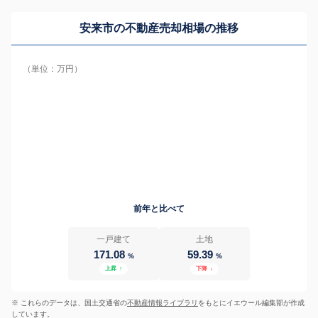
安来市の
不動産売却相場の推移
（単位：万円）
前年と比べて
一戸建て
土地
171.08
59.39
%
%
上昇
↑
下降
↓
※ これらのデータは、国土交通省の
不動産情報ライブラリ
をもとにイエウール編集部が作成
しています。