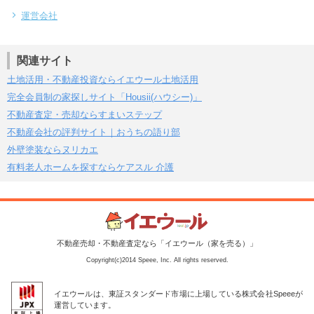
運営会社
関連サイト
土地活用・不動産投資ならイエウール土地活用
完全会員制の家探しサイト「Housii(ハウシー)」
不動産査定・売却ならすまいステップ
不動産会社の評判サイト｜おうちの語り部
外壁塗装ならヌリカエ
有料老人ホームを探すならケアスル 介護
不動産売却・不動産査定なら「イエウール（家を売る）」
Copyright(c)2014 Speee, Inc. All rights reserved.
イエウールは、東証スタンダード市場に上場している株式会社Speeeが
運営しています。