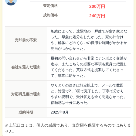
査定価格
200
万円
成約価格
240
万円
相続によって、遠隔地の一戸建てが空き家とな
った。早急に処分をしたかった。家の片付け
売却前の不安
や、解体にどのくらいの費用や時間がかかるか
見当がつかなかった。
最初の問い合わせから非常にテンポよく交渉が
進み、またこちらの必要な事項も親身に把握し
会社を選んだ理由
てくださった。買取方式を提案してくださっ
て、非常に助かった。
やりとりの速さは想定以上で、メールで数回
と、対面で2，3回で完了した。丁寧で分かり
対応満足度の理由
やすい説明で、受け答えも全く問題なかった。
信頼感は十分にあった。
成約時期
2025年8月
※上記口コミは、個人の感想であり、査定額を保証するものではありま
せん。