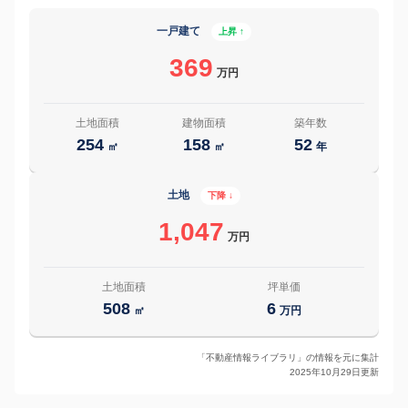
一戸建て
上昇 ↑
369
万円
土地面積
建物面積
築年数
254
158
52
㎡
㎡
年
土地
下降 ↓
1,047
万円
土地面積
坪単価
508
6
㎡
万円
「不動産情報ライブラリ」の情報を元に集計
2025年10月29日更新