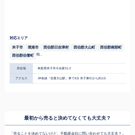
対応エリア
米子市
境港市
西伯郡日吉津村
西伯郡大山町
西伯郡南部町
他...
西伯郡伯耆町
所在地
鳥取県米子市今在家31-2
アクセス
JR各線「伯耆大山駅」車で4分 米子東ICから約1分
最初から売ると決めてなくても
大丈夫？
「売ることを決めてないけど、不動産会社に問い合わせても大丈夫？」