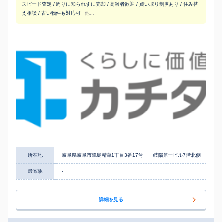
スピード査定 / 周りに知られずに売却 / 高齢者歓迎 / 買い取り制度あり / 住み替
え相談 / 古い物件も対応可
他...
所在地
岐阜県岐阜市鏡島精華1丁目3番17号 岐陽第一ビル7階北側
最寄駅
-
詳細を見る