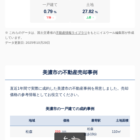
一戸建て
土地
0.79
27.82
%
%
下降
↓
上昇
↑
※ これらのデータは、国土交通省の
不動産情報ライブラリ
をもとにイエウール編集部が作成
しています。
データ更新日: 2025年10月29日
美濃市の不動産売却事例
直近1年間で実際に成約した美濃市の不動産事例を用意しました。売却
価格の参考情報としてお役立てください。
美濃市の一戸建ての成約事例
地域
価格
最寄駅
土地面積
延床
松森
㎡
㎡
松森
200
110
95
万円
19
徒歩
分