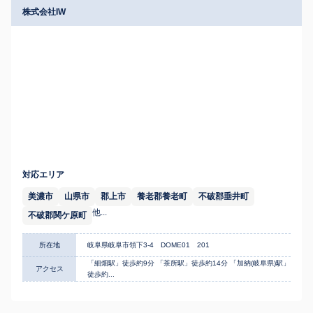
株式会社IW
対応エリア
美濃市
山県市
郡上市
養老郡養老町
不破郡垂井町
他...
不破郡関ケ原町
所在地
岐阜県岐阜市領下3-4 DOME01 201
「細畑駅」徒歩約9分 「茶所駅」徒歩約14分 「加納(岐阜県)駅」
アクセス
徒歩約...