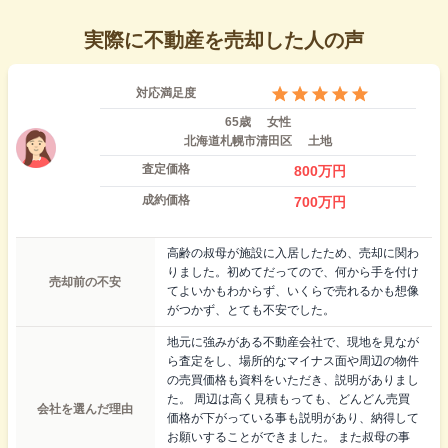
実際に不動産を売却した人の声
対応満足度
65歳
女性
北海道札幌市清田区
土地
査定価格
800
万円
成約価格
700
万円
高齢の叔母が施設に入居したため、売却に関わ
りました。初めてだってので、何から手を付け
売却前の不安
てよいかもわからず、いくらで売れるかも想像
がつかず、とても不安でした。
地元に強みがある不動産会社で、現地を見なが
ら査定をし、場所的なマイナス面や周辺の物件
の売買価格も資料をいただき、説明がありまし
た。 周辺は高く見積もっても、どんどん売買
会社を選んだ理由
価格が下がっている事も説明があり、納得して
お願いすることができました。 また叔母の事