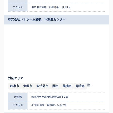
アクセス
名鉄名古屋線「妙興寺駅」徒歩7分
株式会社パナホーム愛岐 不動産センター
対応エリア
他...
岐阜市
大垣市
多治見市
関市
美濃市
瑞浪市
所在地
岐阜県各務原市蘇原野口町5-130
アクセス
JR高山本線「蘇原駅」徒歩7分