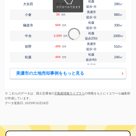
松森
大矢田
27
290
㎡
万円
-
徒歩
分
美濃市
小倉
36
860
㎡
万円
-
徒歩
分
松森
極楽寺
500
330
㎡
万円
-
徒歩
分
松森
中央
2,000
1000
㎡
万円
23
徒歩
分
美濃市
前野
450
510
㎡
万円
-
徒歩
分
松森
松森
400
240
㎡
万円
4
徒歩
分
美濃市
松森
210
330
㎡
万円
6
徒歩
分
美濃市の土地売却事例をもっと見る
※ これらのデータは、国土交通省の
不動産情報ライブラリ
の情報をもとにイエウール編集部
が作成しています。
データ更新日: 2025年10月29日