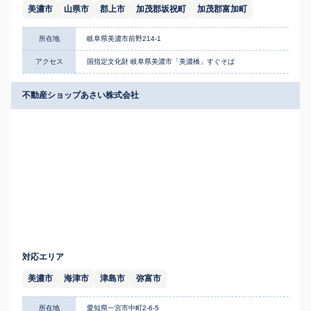
美濃市
山県市
郡上市
加茂郡坂祝町
加茂郡富加町
所在地
岐阜県美濃市前野214-1
アクセス
国指定文化財 岐阜県美濃市「美濃橋」すぐそば
不動産ショップあさい株式会社
対応エリア
美濃市
海津市
津島市
弥富市
所在地
愛知県一宮市中町2-6-5