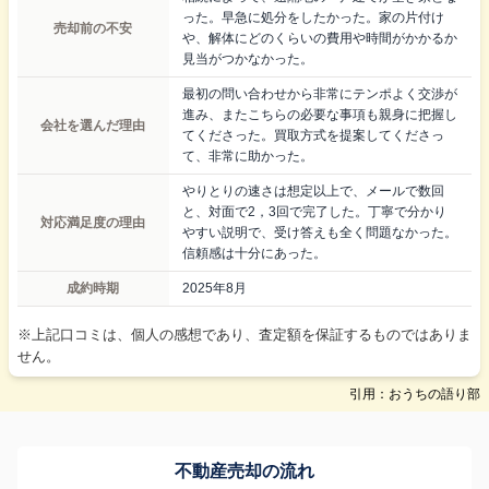
った。早急に処分をしたかった。家の片付け
売却前の不安
や、解体にどのくらいの費用や時間がかかるか
見当がつかなかった。
最初の問い合わせから非常にテンポよく交渉が
進み、またこちらの必要な事項も親身に把握し
会社を選んだ理由
てくださった。買取方式を提案してくださっ
て、非常に助かった。
やりとりの速さは想定以上で、メールで数回
と、対面で2，3回で完了した。丁寧で分かり
対応満足度の理由
やすい説明で、受け答えも全く問題なかった。
信頼感は十分にあった。
成約時期
2025年8月
※上記口コミは、個人の感想であり、査定額を保証するものではありま
せん。
引用：おうちの語り部
不動産売却の流れ