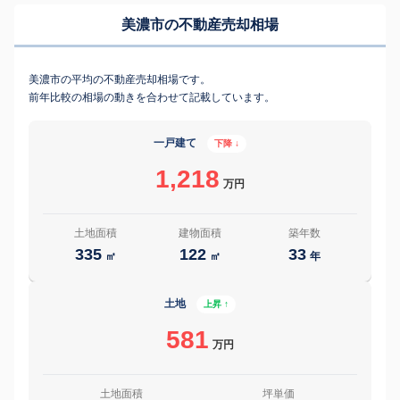
美濃市の不動産売却相場
美濃市の平均の不動産売却相場です。
前年比較の相場の動きを合わせて記載しています。
一戸建て
下降 ↓
1,218
万円
土地面積
建物面積
築年数
335
122
33
㎡
㎡
年
土地
上昇 ↑
581
万円
土地面積
坪単価