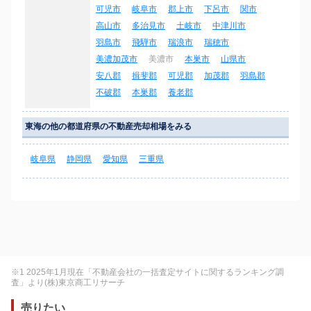
可児市
岐阜市
郡上市
下呂市
関市
高山市
多治見市
土岐市
中津川市
羽島市
飛騨市
瑞浪市
瑞穂市
美濃加茂市
美濃市
本巣市
山県市
安八郡
揖斐郡
可児郡
加茂郡
羽島郡
不破郡
本巣郡
養老郡
東海の他の都道府県の不動産売却相場をみる
岐阜県
静岡県
愛知県
三重県
※1 2025年1月現在「不動産会社の一括査定サイトに関するランキング調
査」より(株)東京商工リサーチ
売りたい