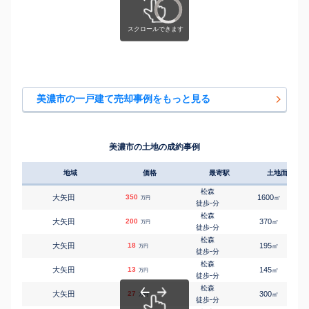
美濃市の一戸建て売却事例をもっと見る
美濃市の土地の成約事例
地域
価格
最寄駅
土地面積
松森
大矢田
350
1600
㎡
万円
-
徒歩
分
松森
大矢田
200
370
㎡
万円
-
徒歩
分
松森
大矢田
18
195
㎡
万円
-
徒歩
分
松森
大矢田
13
145
㎡
万円
-
徒歩
分
松森
大矢田
27
300
㎡
万円
-
徒歩
分