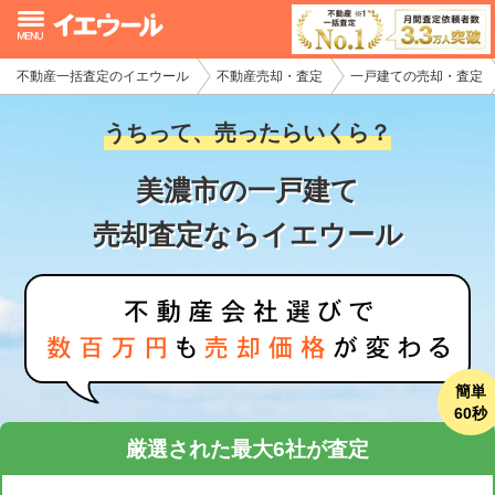
不動産一括査定のイエウール
不動産売却・査定
一戸建ての売却・査定
イエウール加盟希望の不動産会社様
うちって、売ったらいくら？
初めての方へ
美濃市の一戸建て
不動産売却の流れ
売却査定ならイエウール
不動産の売却・一括査定
家査定シミュレーター
お問い合わせ
簡単
60秒
厳選された最大6社が査定