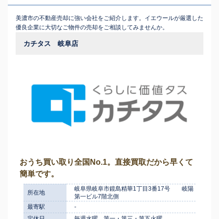
美濃市の不動産売却に強い会社をご紹介します。イエウールが厳選した
優良企業に大切なご物件の売却をご相談してみませんか。
カチタス 岐阜店
おうち買い取り全国No.1。直接買取だから早くて
簡単です。
岐阜県岐阜市鏡島精華1丁目3番17号 岐陽
所在地
第一ビル7階北側
最寄駅
-
定休日
毎週水曜、第一・第三・第五火曜