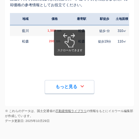
却価格の参考情報としてお役立てください。
地域
価格
最寄駅
駅徒歩
土地面積
延床
藍川
1,500
松森
-
310
195
徒歩
分
㎡
万円
松森
200
松森
19
110
95
徒歩
分
㎡
万円
もっと見る
※ これらのデータは、国土交通省の
不動産情報ライブラリ
の情報をもとにイエウール編集部
が作成しています。
データ更新日: 2025年10月29日