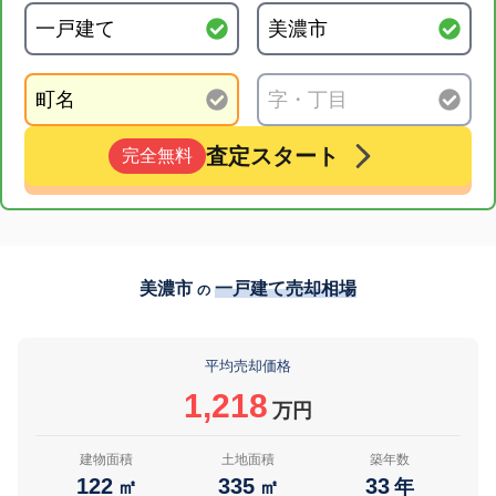
査定スタート
完全無料
美濃市
一戸建て売却相場
の
平均売却価格
1,218
万円
建物面積
土地面積
築年数
122
335
33
㎡
㎡
年