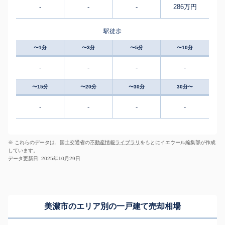
-
-
-
286万円
駅徒歩
〜1分
〜3分
〜5分
〜10分
-
-
-
-
〜15分
〜20分
〜30分
30分〜
-
-
-
-
※ これらのデータは、国土交通省の
不動産情報ライブラリ
をもとにイエウール編集部が作成
しています。
データ更新日: 2025年10月29日
美濃市のエリア別の一戸建て売却相場