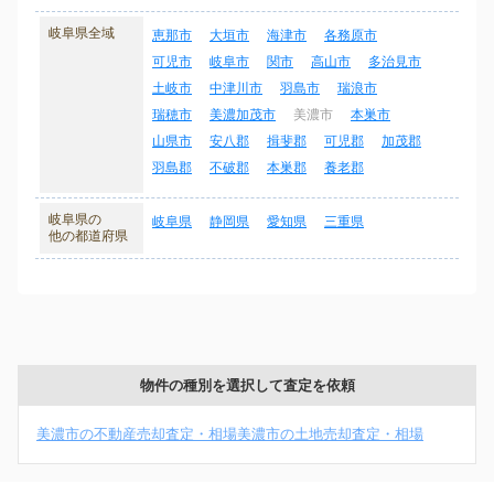
岐阜県全域
恵那市
大垣市
海津市
各務原市
可児市
岐阜市
関市
高山市
多治見市
土岐市
中津川市
羽島市
瑞浪市
瑞穂市
美濃加茂市
美濃市
本巣市
山県市
安八郡
揖斐郡
可児郡
加茂郡
羽島郡
不破郡
本巣郡
養老郡
岐阜県の
岐阜県
静岡県
愛知県
三重県
他の都道府県
物件の種別を選択して査定を依頼
美濃市の不動産売却査定・相場
美濃市の土地売却査定・相場