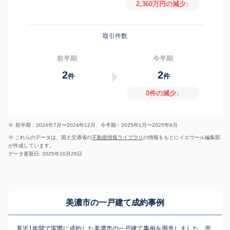
2,360万円の減少↓
取引件数
前半期
今半期
2
2
件
件
0件の減少↓
※
前半期：2024年7月〜2024年12月、今半期：2025年1月〜2025年6月
※ これらのデータは、国土交通省の
不動産情報ライブラリ
の情報をもとにイエウール編集部
が作成しています。
データ更新日: 2025年10月29日
美濃市の一戸建て成約事例
直近1年間で実際に成約した美濃市の一戸建て事例を用意しました。売