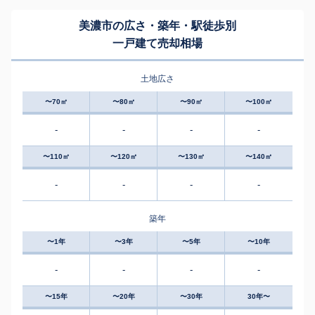
美濃市の広さ・築年・駅徒歩別
一戸建て売却相場
土地広さ
〜70㎡
〜80㎡
〜90㎡
〜100㎡
-
-
-
-
〜110㎡
〜120㎡
〜130㎡
〜140㎡
-
-
-
-
築年
〜1年
〜3年
〜5年
〜10年
-
-
-
-
〜15年
〜20年
〜30年
30年〜