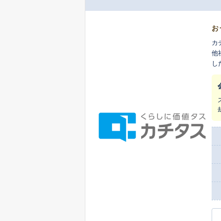
お
カ
他
し
ま