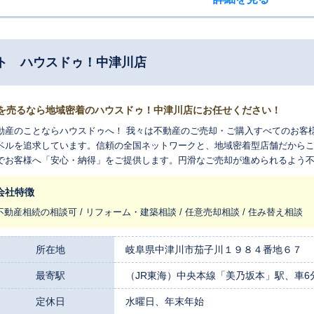
ト ハウスドゥ！中津川店
を売るなら地域密着のハウスドゥ！中津川店にお任せください！
動産のことならハウスドゥへ！ 我々は不動産のご売却・ご購入すべてのお客
ベルを追求しています。信頼の全国ネットワークと、地域密着型店舗だから
でお客様へ「安心・納得」をご提供します。円滑なご売却が進められるよう
会社特徴
不動産相続の相談可 / リフォーム・建築相談 / 任意売却相談 / 住み替え相談
所在地
岐阜県中津川市茄子川１９８４番地６７
最寄駅
（JR東海）中央本線「美乃坂本」駅、車6
定休日
水曜日、年末年始