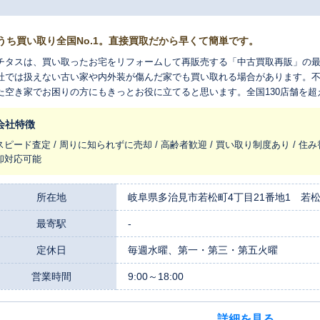
うち買い取り全国No.1。直接買取だから早くて簡単です。
チタスは、買い取ったお宅をリフォームして再販売する「中古買取再販」の
社では扱えない古い家や内外装が傷んだ家でも買い取れる場合があります。
た空き家でお困りの方にもきっとお役に立てると思います。全国130店舗を
れ変わらせ、長く住みつなぐお手伝いをさせてください。
会社特徴
スピード査定 / 周りに知られずに売却 / 高齢者歓迎 / 買い取り制度あり / 住み
却対応可能
所在地
岐阜県多治見市若松町4丁目21番地1 若
最寄駅
-
定休日
毎週水曜、第一・第三・第五火曜
営業時間
9:00～18:00
詳細を見る