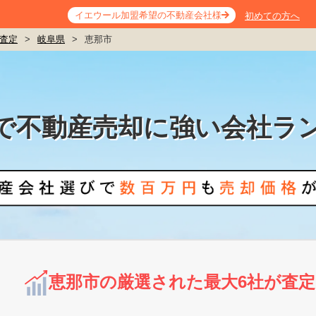
イエウール加盟希望の不動産会社様
初めての方へ
査定
>
岐阜県
>
恵那市
で不動産売却に強い会社ラ
恵那市の厳選された最大6社が査定