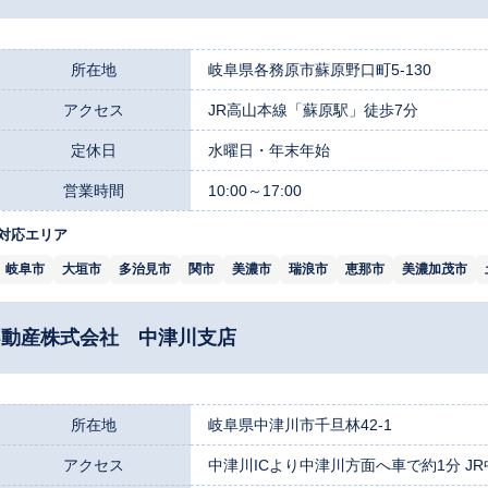
所在地
岐阜県各務原市蘇原野口町5-130
アクセス
JR高山本線「蘇原駅」徒歩7分
定休日
水曜日・年末年始
営業時間
10:00～17:00
対応エリア
岐阜市
大垣市
多治見市
関市
美濃市
瑞浪市
恵那市
美濃加茂市
イ不動産株式会社 中津川支店
所在地
岐阜県中津川市千旦林42-1
アクセス
中津川ICより中津川方面へ車で約1分 JR