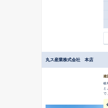
丸ス産業株式会社 本店
建
岐
と
で
サ