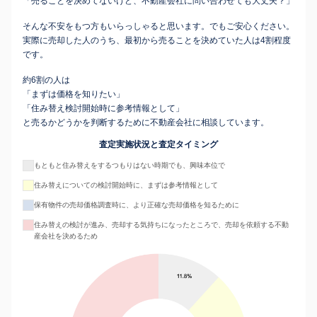
「売ることを決めてないけど、不動産会社に問い合わせても大丈夫？」
そんな不安をもつ方もいらっしゃると思います。でもご安心ください。
実際に売却した人のうち、最初から売ることを決めていた人は4割程度
です。
約6割の人は
「まずは価格を知りたい」
「住み替え検討開始時に参考情報として」
と売るかどうかを判断するために不動産会社に相談しています。
査定実施状況と査定タイミング
もともと住み替えをするつもりはない時期でも、興味本位で
住み替えについての検討開始時に、まずは参考情報として
保有物件の売却価格調査時に、より正確な売却価格を知るために
住み替えの検討が進み、売却する気持ちになったところで、売却を依頼する不動
産会社を決めるため