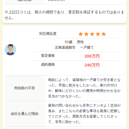
※上記口コミは、個人の感想であり、査定額を保証するものではありま
せん。
対応満足度
53歳
男性
北海道函館市
一戸建て
査定価格
200
万円
成約価格
240
万円
相続によって、遠隔地の一戸建てが空き家とな
った。早急に処分をしたかった。家の片付け
売却前の不安
や、解体にどのくらいの費用や時間がかかるか
見当がつかなかった。
最初の問い合わせから非常にテンポよく交渉が
進み、またこちらの必要な事項も親身に把握し
会社を選んだ理由
てくださった。買取方式を提案してくださっ
て、非常に助かった。