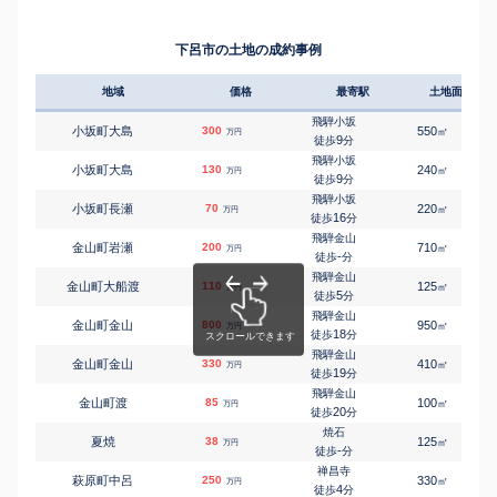
下呂市の土地の成約事例
地域
価格
最寄駅
土地面積
飛騨小坂
小坂町大島
300
550
㎡
万円
9
徒歩
分
飛騨小坂
小坂町大島
130
240
㎡
万円
9
徒歩
分
飛騨小坂
小坂町長瀬
70
220
㎡
万円
16
徒歩
分
飛騨金山
金山町岩瀬
200
710
㎡
万円
-
徒歩
分
飛騨金山
金山町大船渡
110
125
㎡
万円
5
徒歩
分
飛騨金山
金山町金山
800
950
㎡
万円
18
徒歩
分
飛騨金山
金山町金山
330
410
㎡
万円
19
徒歩
分
飛騨金山
金山町渡
85
100
㎡
万円
20
徒歩
分
焼石
夏焼
38
125
㎡
万円
-
徒歩
分
禅昌寺
萩原町中呂
250
330
㎡
万円
4
徒歩
分