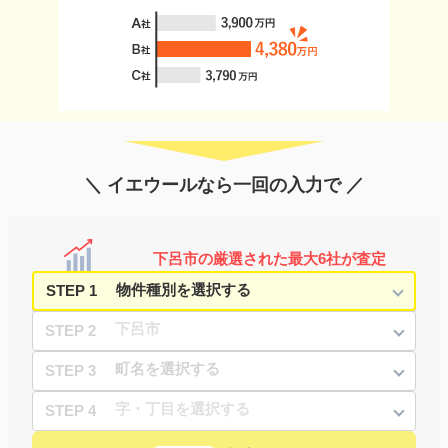
＼ イエウールなら一回の入力で ／
下呂市の厳選された最大6社が査定
STEP 1
STEP 2
STEP 3
STEP 4