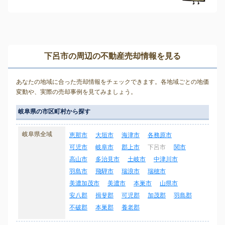
下呂市の周辺の不動産売却情報を見る
あなたの地域に合った売却情報をチェックできます。各地域ごとの地価
変動や、実際の売却事例を見てみましょう。
岐阜県の市区町村から探す
岐阜県全域
恵那市
大垣市
海津市
各務原市
可児市
岐阜市
郡上市
下呂市
関市
高山市
多治見市
土岐市
中津川市
羽島市
飛騨市
瑞浪市
瑞穂市
美濃加茂市
美濃市
本巣市
山県市
安八郡
揖斐郡
可児郡
加茂郡
羽島郡
不破郡
本巣郡
養老郡