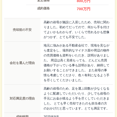
査定価格
800
万円
成約価格
700
万円
高齢の叔母が施設に入居したため、売却に関わ
りました。初めてだってので、何から手を付け
売却前の不安
てよいかもわからず、いくらで売れるかも想像
がつかず、とても不安でした。
地元に強みがある不動産会社で、現地を見なが
ら査定をし、場所的なマイナス面や周辺の物件
の売買価格も資料をいただき、説明がありまし
た。 周辺は高く見積もっても、どんどん売買
会社を選んだ理由
価格が下がっている事も説明があり、納得して
お願いすることができました。 また叔母の事
情も考慮してくださり、色々有利になるよう手
を尽くしてくださいました。
高齢の叔母のため、足を運ぶ回数が少なくなる
ように配慮していただいたり、少しでも叔母の
対応満足度の理由
手元にお金が残るよう手を尽くしていただきま
した。 とても早く売却できたのも担当者の方
のおかげだと思っています。とても満足です。
成約時期
2025年9月