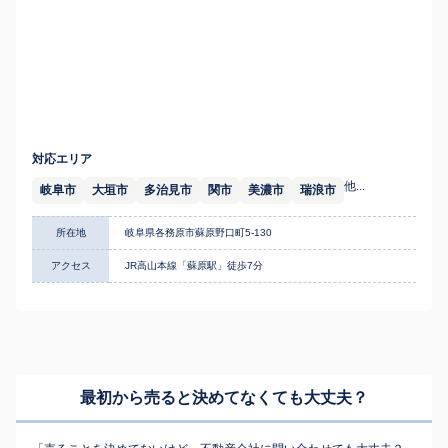
対応エリア
他...
岐阜市
大垣市
多治見市
関市
美濃市
瑞浪市
所在地
岐阜県各務原市蘇原野口町5-130
アクセス
JR高山本線「蘇原駅」徒歩7分
最初から売ると決めてなくても
大丈夫？