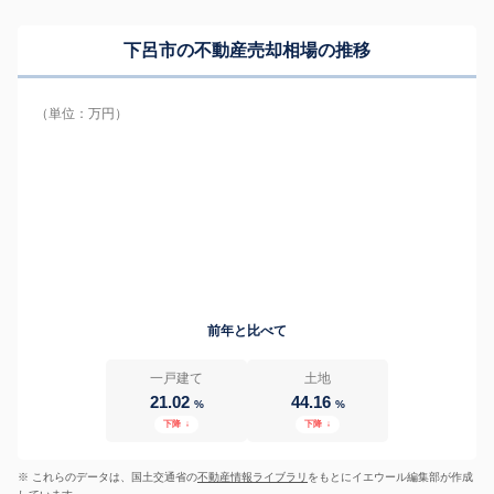
下呂市の
不動産売却相場の推移
（単位：万円）
前年と比べて
一戸建て
土地
21.02
44.16
%
%
下降
↓
下降
↓
※ これらのデータは、国土交通省の
不動産情報ライブラリ
をもとにイエウール編集部が作成