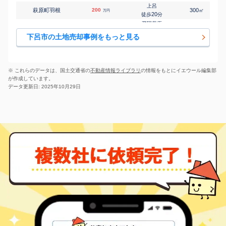
上呂
萩原町羽根
200
300
㎡
万円
20
徒歩
分
飛騨萩原
馬瀬惣島
150
500
㎡
万円
-
徒歩
分
下呂市の土地売却事例をもっと見る
下呂
宮地
200
290
㎡
万円
-
徒歩
分
下呂
森
170
350
㎡
万円
16
徒歩
分
※ これらのデータは、国土交通省の
不動産情報ライブラリ
の情報をもとにイエウール編集部
が作成しています。
データ更新日: 2025年10月29日