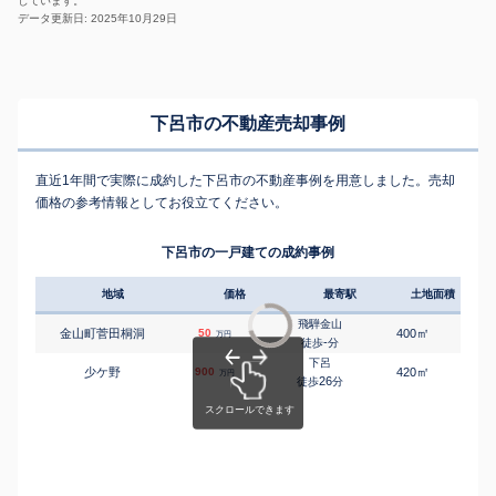
しています。
データ更新日: 2025年10月29日
下呂市の不動産売却事例
直近1年間で実際に成約した下呂市の不動産事例を用意しました。売却
価格の参考情報としてお役立てください。
下呂市の一戸建ての成約事例
地域
価格
最寄駅
土地面積
延床
飛騨金山
㎡
㎡
金山町菅田桐洞
50
400
310
万円
-
徒歩
分
下呂
㎡
㎡
少ケ野
900
420
200
万円
26
徒歩
分