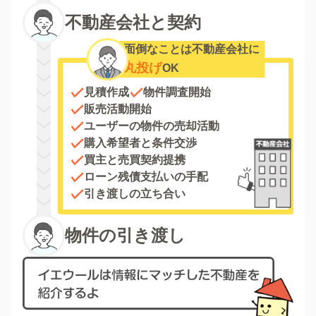
不動産会社と契約
面倒なことは不動産会社に
丸投げ
OK
見積作成
物件調査開始
販売活動開始
ユーザーの物件の売却活動
購入希望者と条件交渉
買主と売買契約提携
ローン残債支払いの手配
引き渡しの立ち合い
物件の引き渡し