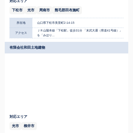
対応エリア
下松市
光市
周南市
熊毛郡田布施町
所在地
山口県下松市美里町2-14-15
ＪＲ山陽本線「下松駅」徒歩31分 「末武大通（県道41号線）」
アクセス
を「みほり...
有限会社和田土地建物
対応エリア
光市
柳井市