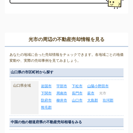
光市の周辺の不動産売却情報を見る
あなたの地域に合った売却情報をチェックできます。各地域ごとの地価
変動や、実際の売却事例を見てみましょう。
山口県の市区町村から探す
山口県全域
岩国市
宇部市
下松市
山陽小野田市
下関市
周南市
長門市
萩市
光市
防府市
柳井市
山口市
大島郡
玖珂郡
熊毛郡
中国の他の都道府県の不動産売却相場をみる