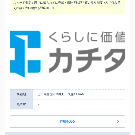
スピード査定 / 周りに知られずに売却 / 高齢者歓迎 / 買い取り制度あり / 住み替
え相談 / 古い物件も対応可
他...
所在地
山口県岩国市周東町下久原1116-6
最寄駅
-
詳細を見る