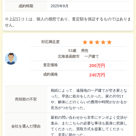
成約時期
2025年9月
※上記口コミは、個人の感想であり、査定額を保証するものではありま
せん。
対応満足度
53歳
男性
北海道函館市
一戸建て
査定価格
200
万円
成約価格
240
万円
相続によって、遠隔地の一戸建てが空き家とな
った。早急に処分をしたかった。家の片付け
売却前の不安
や、解体にどのくらいの費用や時間がかかるか
見当がつかなかった。
最初の問い合わせから非常にテンポよく交渉が
進み、またこちらの必要な事項も親身に把握し
会社を選んだ理由
てくださった。買取方式を提案してくださっ
て、非常に助かった。