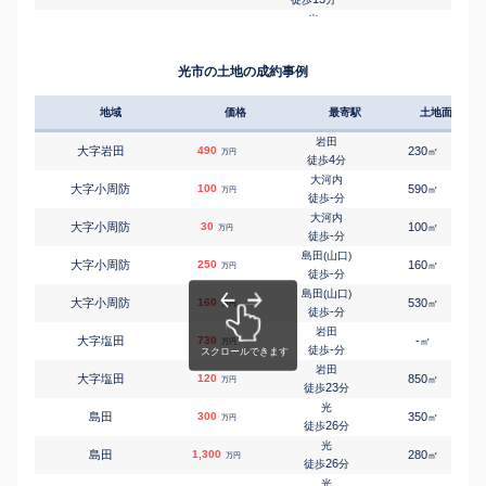
光
㎡
㎡
虹ケ丘
5,900
260
110
万円
14
徒歩
分
光
㎡
㎡
虹ケ丘
880
210
100
万円
光市の土地の成約事例
15
徒歩
分
光
㎡
㎡
三井
790
175
80
万円
地域
価格
-
最寄駅
土地面積
徒歩
分
光
㎡
㎡
光井
5,400
岩田
185
110
万円
大字岩田
490
-
230
徒歩
分
㎡
万円
4
徒歩
分
光
㎡
㎡
光井
170
大河内
140
80
万円
大字小周防
100
-
590
徒歩
分
㎡
万円
-
徒歩
分
光
㎡
㎡
室積
430
大河内
240
70
万円
大字小周防
30
-
100
徒歩
分
㎡
万円
-
徒歩
分
光
㎡
㎡
室積沖田
800
島田(山口)
270
160
万円
大字小周防
250
-
160
徒歩
分
㎡
万円
-
徒歩
分
光
㎡
㎡
室積正木
700
島田(山口)
270
125
万円
大字小周防
160
-
530
徒歩
分
㎡
万円
-
徒歩
分
岩田
大字塩田
730
-
㎡
万円
-
徒歩
分
岩田
大字塩田
120
850
㎡
万円
23
徒歩
分
光
島田
300
350
㎡
万円
26
徒歩
分
光
島田
1,300
280
㎡
万円
26
徒歩
分
光