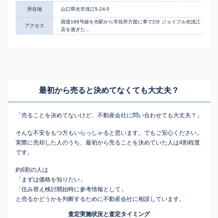
所在地
山口県光市浅江5-24-5
国道188号線を光駅から市役所方面に車で2分 ジョイフル光浅江
アクセス
店を過ぎた...
最初から売ると決めてなくても
大丈夫？
「売ることを決めてないけど、不動産会社に問い合わせても大丈夫？」
そんな不安をもつ方もいらっしゃると思います。でもご安心ください。
実際に売却した人のうち、最初から売ることを決めていた人は4割程度
です。
約6割の人は
「まずは価格を知りたい」
「住み替え検討開始時に参考情報として」
と売るかどうかを判断するために不動産会社に相談しています。
査定実施状況と査定タイミング