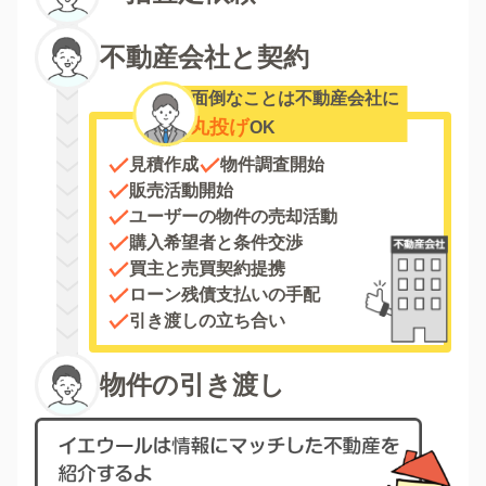
不動産会社と契約
面倒なことは不動産会社に
丸投げ
OK
見積作成
物件調査開始
販売活動開始
ユーザーの物件の売却活動
購入希望者と条件交渉
買主と売買契約提携
ローン残債支払いの手配
引き渡しの立ち合い
物件の引き渡し