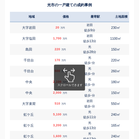
光市の一戸建ての成約事例
地域
価格
最寄駅
土地面積
延床
岩田
㎡
㎡
大字岩田
20
230
105
万円
9
徒歩
分
岩田
㎡
㎡
大字塩田
1,700
1100
250
万円
13
徒歩
分
光
㎡
㎡
島田
220
150
40
万円
28
徒歩
分
光
㎡
㎡
千坊台
170
220
115
万円
-
徒歩
分
光
㎡
㎡
千坊台
500
260
150
万円
-
徒歩
分
光
㎡
㎡
中央
2,100
180
95
万円
-
徒歩
分
光
㎡
㎡
中央
2,000
150
95
万円
-
徒歩
分
岩田
㎡
㎡
大字束荷
510
550
120
万円
-
徒歩
分
光
㎡
㎡
虹ケ丘
5,100
240
-
万円
11
徒歩
分
光
㎡
㎡
虹ケ丘
3,200
165
115
万円
13
徒歩
分
光
㎡
㎡
虹ケ丘
1,600
240
110
万円
13
徒歩
分