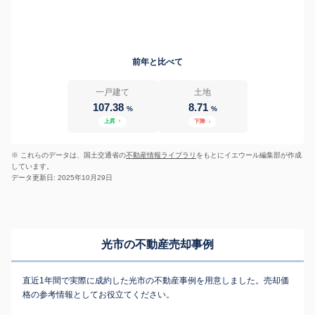
前年と比べて
一戸建て
土地
107.38
8.71
%
%
上昇
↑
下降
↓
※ これらのデータは、国土交通省の
不動産情報ライブラリ
をもとにイエウール編集部が作成
しています。
データ更新日: 2025年10月29日
光市の不動産売却事例
直近1年間で実際に成約した光市の不動産事例を用意しました。売却価
格の参考情報としてお役立てください。