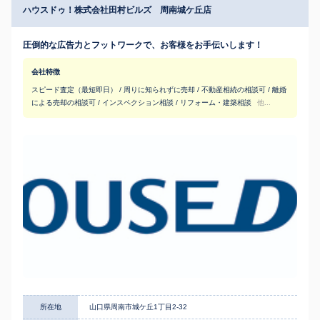
ハウスドゥ！株式会社田村ビルズ 周南城ケ丘店
圧倒的な広告力とフットワークで、お客様をお手伝いします！
会社特徴
スピード査定（最短即日） / 周りに知られずに売却 / 不動産相続の相談可 / 離婚
による売却の相談可 / インスペクション相談 / リフォーム・建築相談
他...
所在地
山口県周南市城ケ丘1丁目2-32