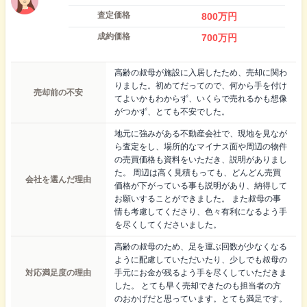
査定価格
800
万円
成約価格
700
万円
高齢の叔母が施設に入居したため、売却に関わ
りました。初めてだってので、何から手を付け
売却前の不安
てよいかもわからず、いくらで売れるかも想像
がつかず、とても不安でした。
地元に強みがある不動産会社で、現地を見なが
ら査定をし、場所的なマイナス面や周辺の物件
の売買価格も資料をいただき、説明がありまし
た。 周辺は高く見積もっても、どんどん売買
会社を選んだ理由
価格が下がっている事も説明があり、納得して
お願いすることができました。 また叔母の事
情も考慮してくださり、色々有利になるよう手
を尽くしてくださいました。
高齢の叔母のため、足を運ぶ回数が少なくなる
ように配慮していただいたり、少しでも叔母の
対応満足度の理由
手元にお金が残るよう手を尽くしていただきま
した。 とても早く売却できたのも担当者の方
のおかげだと思っています。とても満足です。