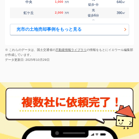
中央
1,000
640
㎡
万円
-
徒歩
分
光
虹ケ丘
2,000
390
㎡
万円
6
徒歩
分
光
光井
1,100
220
㎡
万円
-
徒歩
分
光市の土地売却事例をもっと見る
光
光井
1,000
220
㎡
万円
13
徒歩
分
光
宮ノ下町
3,200
680
㎡
万円
13
徒歩
分
※ これらのデータは、国土交通省の
不動産情報ライブラリ
の情報をもとにイエウール編集部
光
が作成しています。
宮ノ下町
2,000
380
㎡
万円
26
徒歩
分
データ更新日: 2025年10月29日
光
室積
200
125
㎡
万円
-
徒歩
分
光
室積沖田
3,000
1700
㎡
万円
-
徒歩
分
光
室積中央町
650
330
㎡
万円
-
徒歩
分
光
室積西ノ庄
300
200
㎡
万円
-
徒歩
分
光
和田町
490
180
㎡
万円
25
徒歩
分
光
和田町
310
130
㎡
万円
25
徒歩
分