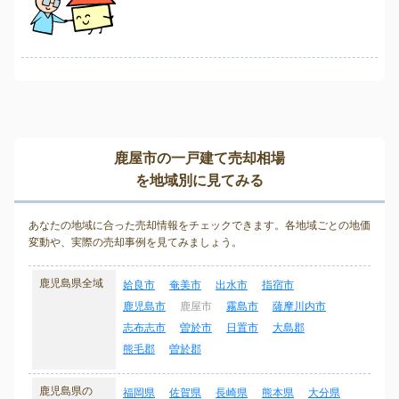
鹿屋市の一戸建て売却相場
を地域別に見てみる
あなたの地域に合った売却情報をチェックできます。各地域ごとの地価
変動や、実際の売却事例を見てみましょう。
鹿児島県全域
姶良市
奄美市
出水市
指宿市
鹿児島市
鹿屋市
霧島市
薩摩川内市
志布志市
曽於市
日置市
大島郡
熊毛郡
曽於郡
鹿児島県の
福岡県
佐賀県
長崎県
熊本県
大分県