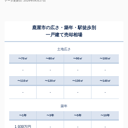
データ更新日: 2026年04月27日
鹿屋市の広さ・築年・駅徒歩別
一戸建て売却相場
土地広さ
〜70㎡
〜80㎡
〜90㎡
〜100㎡
-
-
-
-
〜110㎡
〜120㎡
〜130㎡
〜140㎡
-
-
-
-
築年
〜1年
〜3年
〜5年
〜10年
1,939万円
-
-
-