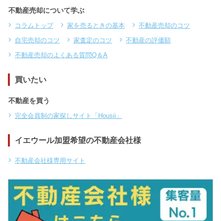
不動産売却について学ぶ
コラムトップ
家を売るときの基本
不動産売却のコツ
自宅売却のコツ
家査定のコツ
不動産の評価額
不動産売却のよくある質問Q＆A
買いたい
不動産を買う
完全会員制の家探しサイト「Housii」
イエウール加盟希望の不動産会社様
不動産会社様専用サイト