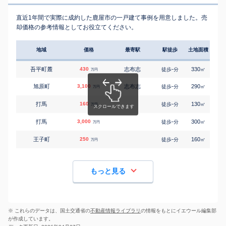
直近1年間で実際に成約した鹿屋市の一戸建て事例を用意しました。売
却価格の参考情報としてお役立てください。
地域
価格
最寄駅
駅徒歩
土地面積
延床
吾平町麓
430
志布志
-
330
90
徒歩
分
㎡
万円
旭原町
3,100
志布志
-
290
95
徒歩
分
㎡
万円
打馬
160
-
130
70
徒歩
分
㎡
万円
打馬
3,000
-
300
100
徒歩
分
㎡
万円
王子町
250
-
160
100
徒歩
分
㎡
万円
もっと見る
※ これらのデータは、国土交通省の
不動産情報ライブラリ
の情報をもとにイエウール編集部
が作成しています。