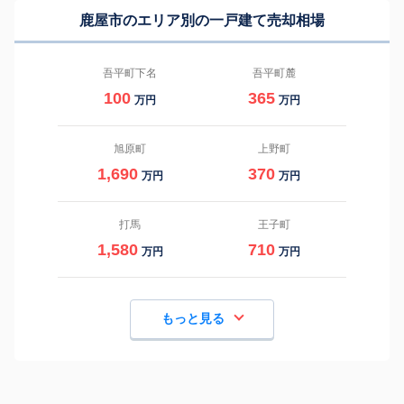
鹿屋市のエリア別の一戸建て売却相場
吾平町下名
吾平町麓
100
365
万円
万円
旭原町
上野町
1,690
370
万円
万円
打馬
王子町
1,580
710
万円
万円
もっと見る