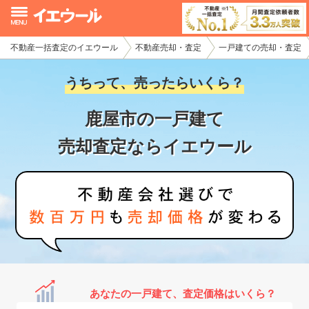
不動産一括査定のイエウール
不動産売却・査定
一戸建ての売却・査定
イエウール加盟希望の不動産会社様
うちって、売ったらいくら？
初めての方へ
鹿屋市の一戸建て
不動産売却の流れ
売却査定ならイエウール
不動産の売却・一括査定
家査定シミュレーター
お問い合わせ
あなたの一戸建て、査定価格はいくら？