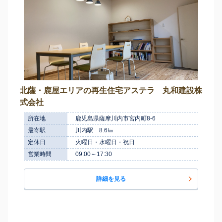
北薩・鹿屋エリアの再生住宅アステラ 丸和建設株
式会社
所在地
鹿児島県薩摩川内市宮内町8-6
最寄駅
川内駅 8.6㎞
定休日
火曜日・水曜日・祝日
営業時間
09:00～17:30
詳細を見る