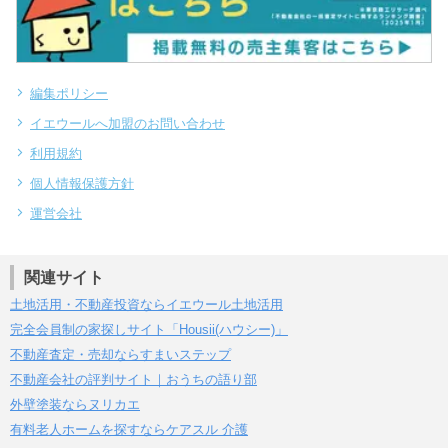
編集ポリシー
イエウールへ加盟のお問い合わせ
利用規約
個人情報保護方針
運営会社
関連サイト
土地活用・不動産投資ならイエウール土地活用
完全会員制の家探しサイト「Housii(ハウシー)」
不動産査定・売却ならすまいステップ
不動産会社の評判サイト｜おうちの語り部
外壁塗装ならヌリカエ
有料老人ホームを探すならケアスル 介護