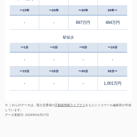
〜15年
〜20年
〜30年
30年〜
-
-
897万円
484万円
駅徒歩
〜1分
〜3分
〜5分
〜10分
-
-
-
-
〜15分
〜20分
〜30分
30分〜
-
-
-
1,001万円
※ これらのデータは、国土交通省の
不動産情報ライブラリ
をもとにイエウール編集部が作成
しています。
データ更新日: 2026年04月27日