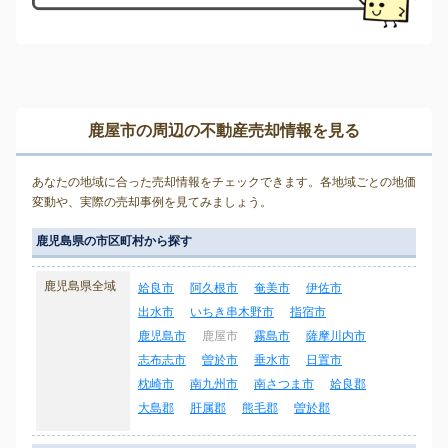
鹿屋市の周辺の不動産売却情報を見る
あなたの地域に合った売却情報をチェックできます。各地域ごとの地価
変動や、実際の売却事例を見てみましょう。
鹿児島県の市区町村から探す
鹿児島県全域
姶良市
阿久根市
奄美市
伊佐市
出水市
いちき串木野市
指宿市
鹿児島市
鹿屋市
霧島市
薩摩川内市
志布志市
曽於市
垂水市
日置市
枕崎市
南九州市
南さつま市
姶良郡
大島郡
肝属郡
熊毛郡
曽於郡