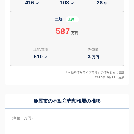
416
108
28
㎡
㎡
年
土地
上昇 ↑
587
万円
土地面積
坪単価
610
3
㎡
万円
「不動産情報ライブラリ」の情報を元に集計
2025年10月29日更新
鹿屋市の
不動産売却相場の推移
（単位：万円）