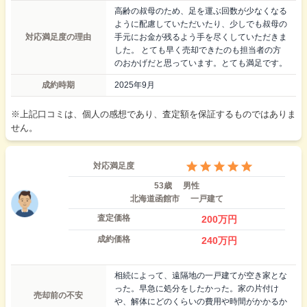
高齢の叔母のため、足を運ぶ回数が少なくなる
ように配慮していただいたり、少しでも叔母の
対応満足度の理由
手元にお金が残るよう手を尽くしていただきま
した。 とても早く売却できたのも担当者の方
のおかげだと思っています。とても満足です。
成約時期
2025年9月
※上記口コミは、個人の感想であり、査定額を保証するものではありま
せん。
対応満足度
53歳
男性
北海道函館市
一戸建て
査定価格
200
万円
成約価格
240
万円
相続によって、遠隔地の一戸建てが空き家とな
った。早急に処分をしたかった。家の片付け
売却前の不安
や、解体にどのくらいの費用や時間がかかるか