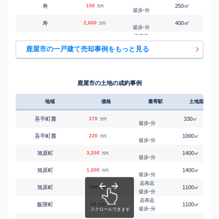
㎡
㎡
寿
150
250
90
万円
-
徒歩
分
㎡
㎡
寿
2,600
400
100
万円
-
徒歩
分
志布志
㎡
㎡
寿
730
500
80
万円
-
徒歩
分
鹿屋市の一戸建て売却事例をもっと見る
㎡
㎡
下堀町
1,500
1100
230
万円
-
徒歩
分
㎡
㎡
新川町
200
250
80
万円
-
徒歩
分
鹿屋市の土地の成約事例
㎡
㎡
田淵町
3,000
550
115
万円
-
徒歩
分
地域
価格
最寄駅
土地面積
㎡
㎡
田淵町
1,600
390
95
万円
-
徒歩
分
吾平町麓
270
330
㎡
万円
-
徒歩
分
㎡
㎡
西原
300
170
70
万円
-
徒歩
分
吾平町麓
220
1000
㎡
万円
志布志
-
徒歩
分
㎡
㎡
西原
1,500
580
150
万円
-
徒歩
分
旭原町
3,200
1400
㎡
万円
-
徒歩
分
㎡
㎡
野里町
500
720
145
万円
-
徒歩
分
旭原町
1,600
1400
㎡
万円
志布志
-
徒歩
分
㎡
㎡
野里町
500
290
80
万円
-
徒歩
分
志布志
旭原町
750
1100
㎡
万円
-
徒歩
分
㎡
㎡
横山町
250
510
80
万円
-
徒歩
分
志布志
飯隈町
10
1100
㎡
万円
-
徒歩
分
㎡
㎡
横山町
300
300
110
万円
-
徒歩
分