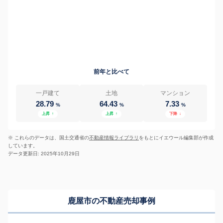
前年と比べて
一戸建て
土地
マンション
28.79
64.43
7.33
%
%
%
上昇
↑
上昇
↑
下降
↓
※ これらのデータは、国土交通省の
不動産情報ライブラリ
をもとにイエウール編集部が作成
しています。
データ更新日: 2025年10月29日
鹿屋市の不動産売却事例