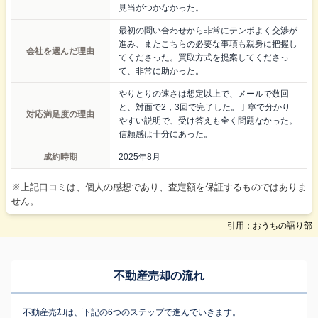
見当がつかなかった。
最初の問い合わせから非常にテンポよく交渉が
進み、またこちらの必要な事項も親身に把握し
会社を選んだ理由
てくださった。買取方式を提案してくださっ
て、非常に助かった。
やりとりの速さは想定以上で、メールで数回
と、対面で2，3回で完了した。丁寧で分かり
対応満足度の理由
やすい説明で、受け答えも全く問題なかった。
信頼感は十分にあった。
成約時期
2025年8月
※上記口コミは、個人の感想であり、査定額を保証するものではありま
せん。
引用：おうちの語り部
不動産売却の流れ
不動産売却は、下記の6つのステップで進んでいきます。