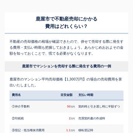
鹿屋市で不動産売却にかかる
費用はどれくらい？
不動産の売却価格の相場が確認できたので、併せて売却する際に発生す
る費用・支払い時期も把握しておきましょう。あらかじめおおよその金
額を知っておくことで、慌てる必要がなくなります。
鹿屋市でマンションを売却する際に発生する費用の一例
鹿屋市のマンション平均売却価格【1,300万円】の場合の売却費用を算
出いたしました。
費用名
目安金額
支払い時期
①仲介手数料
50
契約時と引き渡し時に半額ずつ
万円
②印紙税
2
売買契約書の作成時
万円
③登記・抵当権抹消費用
1.1
移転登記時
万円