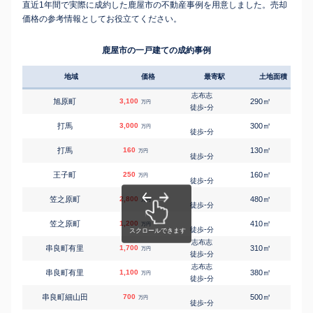
直近1年間で実際に成約した鹿屋市の不動産事例を用意しました。売却
価格の参考情報としてお役立てください。
鹿屋市の一戸建ての成約事例
地域
価格
最寄駅
土地面積
延床
志布志
㎡
㎡
旭原町
3,100
290
95
万円
-
徒歩
分
㎡
㎡
打馬
3,000
300
100
万円
-
徒歩
分
㎡
㎡
打馬
160
130
70
万円
-
徒歩
分
㎡
㎡
王子町
250
160
100
万円
-
徒歩
分
㎡
㎡
笠之原町
2,800
480
115
万円
-
徒歩
分
㎡
㎡
笠之原町
1,200
410
140
万円
-
徒歩
分
志布志
㎡
㎡
串良町有里
1,700
310
105
万円
-
徒歩
分
志布志
㎡
㎡
串良町有里
1,100
380
90
万円
-
徒歩
分
㎡
㎡
串良町細山田
700
500
75
万円
-
徒歩
分