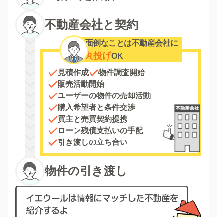
不動産会社と契約
面倒なことは不動産会社に
丸投げ
OK
見積作成
物件調査開始
販売活動開始
ユーザーの物件の売却活動
購入希望者と条件交渉
買主と売買契約提携
ローン残債支払いの手配
引き渡しの立ち合い
物件の引き渡し