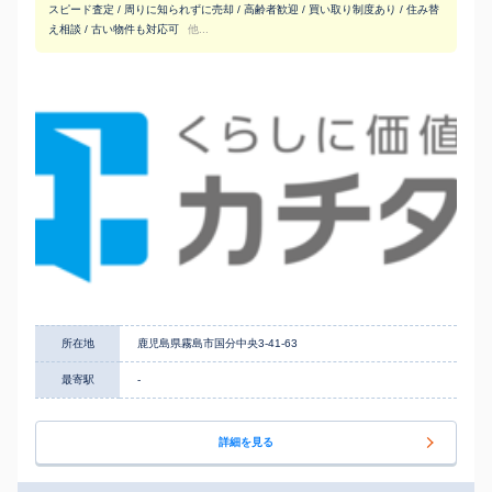
スピード査定 / 周りに知られずに売却 / 高齢者歓迎 / 買い取り制度あり / 住み替
え相談 / 古い物件も対応可
他...
所在地
鹿児島県霧島市国分中央3-41-63
最寄駅
-
詳細を見る