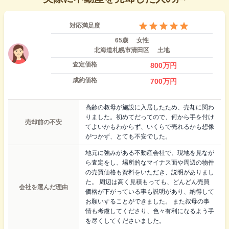
対応満足度
65歳
女性
北海道札幌市清田区
土地
査定価格
800
万円
成約価格
700
万円
高齢の叔母が施設に入居したため、売却に関わ
りました。初めてだってので、何から手を付け
売却前の不安
てよいかもわからず、いくらで売れるかも想像
がつかず、とても不安でした。
地元に強みがある不動産会社で、現地を見なが
ら査定をし、場所的なマイナス面や周辺の物件
の売買価格も資料をいただき、説明がありまし
た。 周辺は高く見積もっても、どんどん売買
会社を選んだ理由
価格が下がっている事も説明があり、納得して
お願いすることができました。 また叔母の事
情も考慮してくださり、色々有利になるよう手
を尽くしてくださいました。