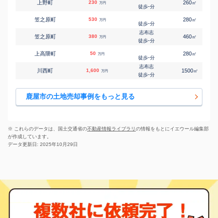
上野町
230
260
㎡
万円
-
徒歩
分
㎡
㎡
横山町
1,200
230
85
万円
-
徒歩
分
笠之原町
530
280
㎡
万円
志布志
-
徒歩
分
㎡
㎡
横山町
1,300
320
90
万円
-
徒歩
分
志布志
笠之原町
380
460
㎡
万円
-
徒歩
分
上高隈町
50
280
㎡
万円
-
徒歩
分
志布志
川西町
1,600
1500
㎡
万円
-
徒歩
分
串良町上小原
480
850
㎡
万円
-
徒歩
分
鹿屋市の土地売却事例をもっと見る
串良町上小原
1,600
1700
㎡
万円
-
徒歩
分
寿
1,400
770
㎡
万円
-
徒歩
分
※ これらのデータは、国土交通省の
不動産情報ライブラリ
の情報をもとにイエウール編集部
志布志
が作成しています。
寿
700
530
㎡
万円
-
徒歩
分
データ更新日: 2025年10月29日
下祓川町
97
155
㎡
万円
-
徒歩
分
田淵町
300
710
㎡
万円
-
徒歩
分
志布志
西原
790
410
㎡
万円
-
徒歩
分
野里町
250
330
㎡
万円
-
徒歩
分