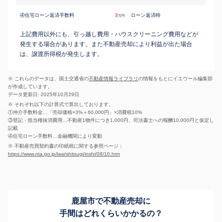
④住宅ローン返済手数料
3
ローン返済時
万円
上記費用以外にも、引っ越し費用・ハウスクリーニング費用などが
発生する場合があります。また不動産売却により利益が出た場合
は、譲渡所得税が発生します。
※ これらのデータは、国土交通省の
不動産情報ライブラリ
の情報をもとにイエウール編集部
が作成しています。
データ更新日: 2025年10月29日
※ それぞれ以下の計算式で算出しております。
①仲介手数料金…「売却価格×3%＋60,000円」×消費税10%
③登記・抵当権抹消費用…不動産1物件につき1,000円、司法書士への報酬10,000円と仮定し
記載
④住宅ローン手数料…金融機関により変動
※ 不動産売買契約書の印紙税に関する参照ページ：
https://www.nta.go.jp/law/shitsugi/inshi/08/10.htm
鹿屋市で不動産売却に
手間はどれくらいかかるの？