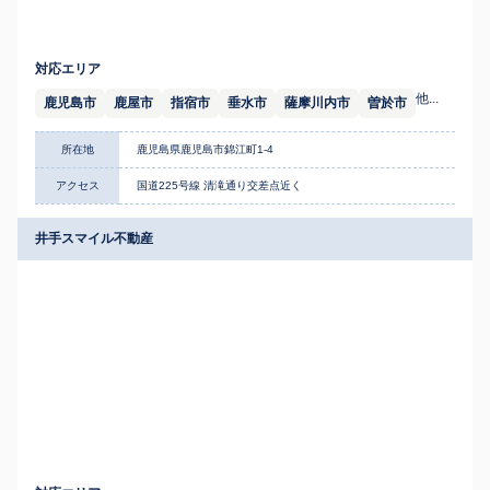
対応エリア
他...
鹿児島市
鹿屋市
指宿市
垂水市
薩摩川内市
曽於市
所在地
鹿児島県鹿児島市錦江町1-4
アクセス
国道225号線 清滝通り交差点近く
井手スマイル不動産