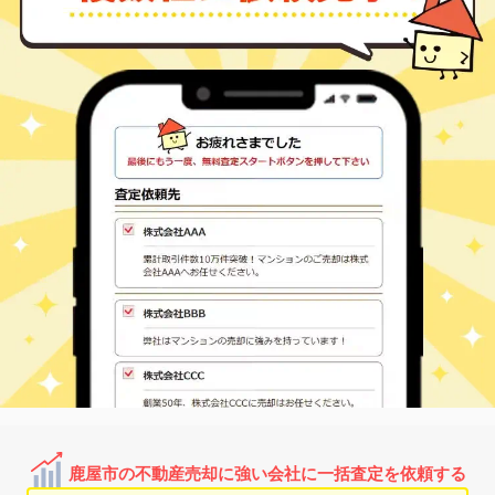
志布志
浜田町
80
390
㎡
万円
-
徒歩
分
札元
1,700
930
㎡
万円
-
徒歩
分
志布志
札元
350
165
㎡
万円
-
徒歩
分
鹿屋市の不動産売却に強い会社に一括査定を依頼する