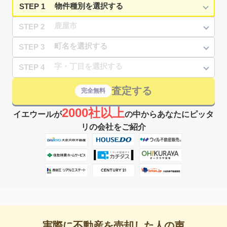
STEP 1
STEP 2
STEP 3
STEP 4
査定する
完全無料
2000社以上
イエウールが
の中からあなたにピッタ
リの会社をご紹介
実際に不動産を売却した人の声