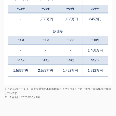
〜15年
〜20年
〜30年
30年〜
-
1,735万円
1,188万円
845万円
駅徒歩
〜1分
〜3分
〜5分
〜10分
-
-
-
1,460万円
〜15分
〜20分
〜30分
30分〜
1,586万円
2,572万円
1,452万円
1,812万円
※ これらのデータは、国土交通省の
不動産情報ライブラリ
をもとにイエウール編集部が作成
しています。
データ更新日: 2025年10月29日