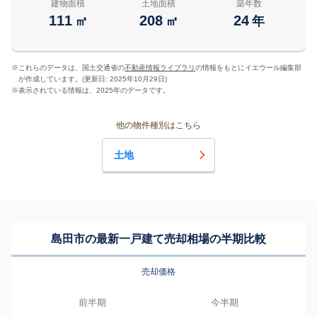
建物面積
土地面積
築年数
111
208
24
㎡
㎡
年
※
これらのデータは、国土交通省の
不動産情報ライブラリ
の情報をもとにイエウール編集部
が作成しています。(更新日: 2025年10月29日)
※
表示されている情報は、2025年のデータです。
他の物件種別はこちら
土地
島田市の最新一戸建て売却相場の半期比較
売却価格
前半期
今半期