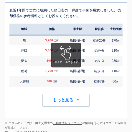
直近1年間で実際に成約した島田市の一戸建て事例を用意しました。売
却価格の参考情報としてお役立てください。
地域
価格
最寄駅
駅徒歩
土地面積
延床
旭
3,700
島田(静岡)
20
170
90
徒歩
分
㎡
万円
井口
3,300
島田(静岡)
-
210
85
徒歩
分
㎡
万円
伊太
200
島田(静岡)
-
280
100
徒歩
分
㎡
万円
稲荷
1,700
島田(静岡)
-
110
55
徒歩
分
㎡
万円
大井町
300
島田(静岡)
7
80
65
徒歩
分
㎡
万円
もっと見る
※ これらのデータは、国土交通省の
不動産情報ライブラリ
の情報をもとにイエウール編集部
が作成しています。