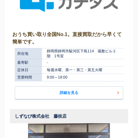
おうち買い取り全国No.1。直接買取だから早くて
簡単です。
静岡県静岡市駿河区下島114 蔵敷ビル２
所在地
階 1号室
最寄駅
-
定休日
毎週水曜、第一・第三・第五火曜
営業時間
9:00～18:00
詳細を見る
しずなび株式会社 藤枝店