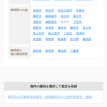
静岡県その他
熱海市
伊豆市
伊豆の国市
伊東市
磐田市
御前崎市
掛川市
菊川市
湖西市
御殿場市
島田市
下田市
裾野市
沼津市
袋井市
藤枝市
富士市
富士宮市
牧之原市
三島市
焼津市
賀茂郡
周智郡
駿東郡
田方郡
榛原郡
静岡県の
岐阜県
静岡県
愛知県
三重県
他の都道府県
物件の種別を選択して査定を依頼
島田市の不動産売却査定・相場
島田市の土地売却査定・相場