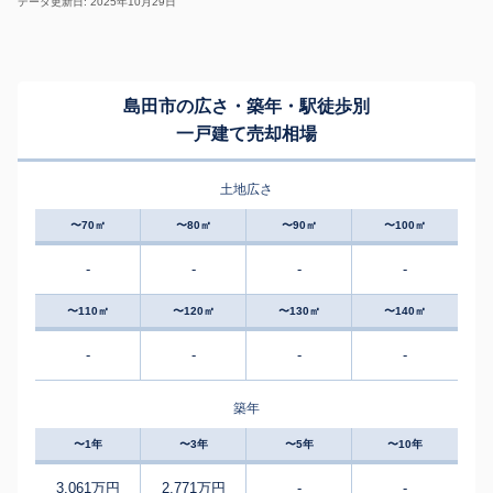
データ更新日: 2025年10月29日
島田市の広さ・築年・駅徒歩別
一戸建て売却相場
土地広さ
〜70㎡
〜80㎡
〜90㎡
〜100㎡
-
-
-
-
〜110㎡
〜120㎡
〜130㎡
〜140㎡
-
-
-
-
築年
〜1年
〜3年
〜5年
〜10年
3,061万円
2,771万円
-
-