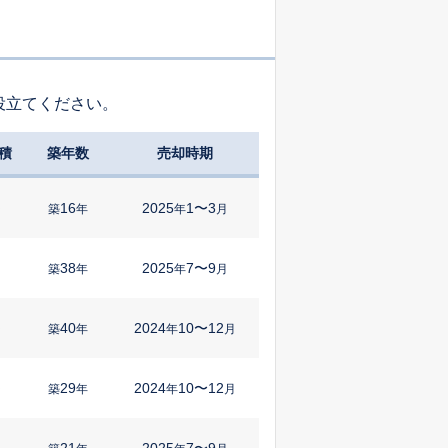
役立てください。
積
築年数
売却時期
16
2025
1〜3
㎡
築
年
年
月
38
2025
7〜9
築
年
年
月
40
2024
10〜12
㎡
築
年
年
月
29
2024
10〜12
㎡
築
年
年
月
21
2025
7〜9