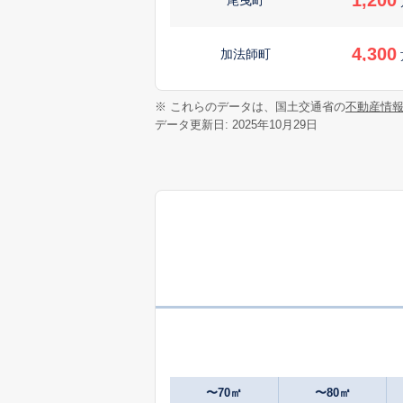
4,300
加法師町
1,300
※ これらのデータは、国土交通省の
不動産情
加法師町
データ更新日: 2025年10月29日
1,800
上赤生田町
200
北成島町
万
600
小桑原町
万
3,300
小桑原町
400
小桑原町
万
〜70㎡
〜80㎡