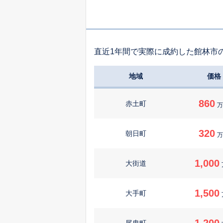
直近1年間で実際に成約した館林市
地域
価格
860
赤土町
万
320
朝日町
万
1,000
大街道
1,500
大手町
1,200
尾曳町