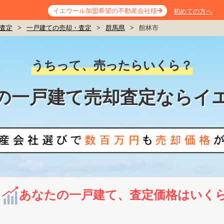
イエウール加盟希望の不動産会社様
初めての方へ
査定
>
一戸建ての売却・査定
>
群馬県
>
館林市
うちって、売ったらいくら？
の一戸建て売却査定ならイ
あなたの一戸建て、査定価格はいく