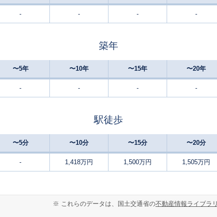
-
-
-
-
館林
21
390
110
徒歩
分
㎡
円
築年
茂林寺前
18
190
65
徒歩
分
㎡
㎡
円
〜5年
〜10年
〜15年
〜20年
館林
26
360
260
徒歩
分
㎡
万円
-
-
-
-
多々良
23
230
110
徒歩
分
㎡
万円
駅徒歩
多々良
28
220
220
徒歩
分
㎡
万円
〜5分
〜10分
〜15分
〜20分
館林
-
250
135
徒歩
分
㎡
-
1,418万円
1,500万円
1,505万円
円
館林
7
330
95
徒歩
分
㎡
㎡
万円
※ これらのデータは、国土交通省の
不動産情報ライブラ