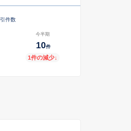
引件数
今半期
10
件
1件の減少↓