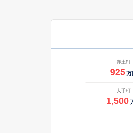
800
西高根町
万
1,100
西高根町
450
東広内町
万
1,300
東美園町
赤土町
925
2,400
広内町
万
850
広内町
大手町
万
1,500