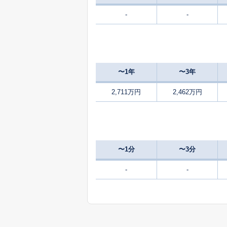
-
-
900
坂下町
万
400
諏訪町
万
〜1年
〜3年
1,500
瀬戸谷町
2,711万円
2,462万円
2,300
高根町
2,300
高根町
〜1分
〜3分
800
つつじ町
-
-
万
3,700
仲町