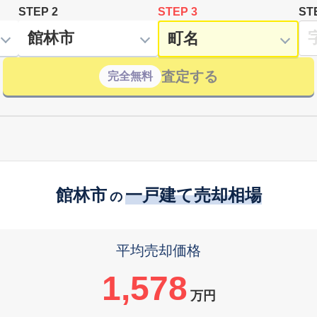
STEP 2
STEP 3
ST
査定する
完全無料
館林市
一戸建て売却相場
の
平均売却価格
1,578
万円