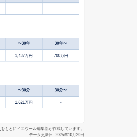
-
-
29
2025
7〜9
㎡
築
年
年
月
31
2025
7〜9
築
年
年
月
〜30年
30年〜
36
2025
7〜9
㎡
築
年
年
月
1,437万円
700万円
2
2025
10〜12
㎡
築
年
年
月
1
2024
10〜12
㎡
築
年
年
月
〜30分
30分〜
57
2024
10〜12
㎡
築
年
年
月
1,621万円
-
2
2024
10〜12
築
年
年
月
リ
をもとにイエウール編集部が作成しています。
データ更新日: 2025年10月29日