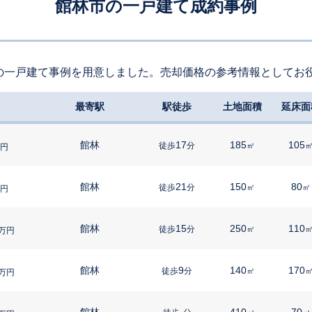
館林市の一戸建て成約事例
の一戸建て事例を用意しました。売却価格の参考情報としてお
最寄駅
駅徒歩
土地面積
延床面
館林
17
185
105
徒歩
分
㎡
円
館林
21
150
80
徒歩
分
㎡
㎡
円
館林
15
250
110
徒歩
分
㎡
万円
館林
9
140
170
徒歩
分
㎡
万円
館林
-
410
70