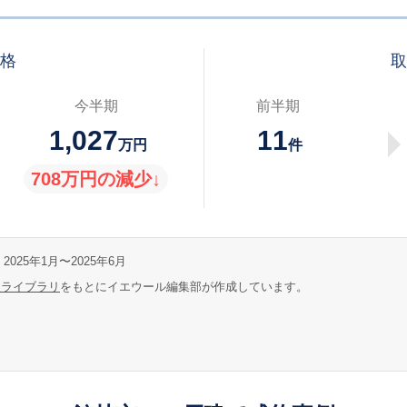
価格
取
今半期
前半期
1,027
11
万円
件
708万円の減少↓
2025年1月〜2025年6月
報ライブラリ
をもとにイエウール編集部が作成しています。