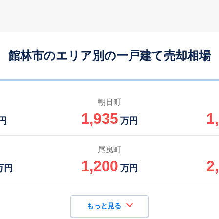
成島(群馬)
18
260
85
徒歩
分
㎡
㎡
円
成島(群馬)
19
430
100
徒歩
分
㎡
万円
館林市のエリア別の一戸建て売却相場
渡瀬(群馬)
14
250
65
徒歩
分
㎡
㎡
円
茂林寺前
24
130
60
徒歩
分
㎡
㎡
万円
朝日町
1,935
1
渡瀬(群馬)
7
270
105
円
万円
徒歩
分
㎡
万円
渡瀬(群馬)
10
320
70
尾曳町
徒歩
分
㎡
㎡
円
1,200
2
万円
万円
もっと見る