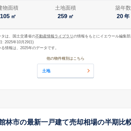
建物面積
土地面積
築年数
105
259
20
㎡
㎡
年
ータは、国土交通省の
不動産情報ライブラリ
の情報をもとにイエウール編集部
 2025年10月29日)
る情報は、2025年のデータです。
他の物件種別はこちら
土地
館林市の最新一戸建て売却相場の半期比