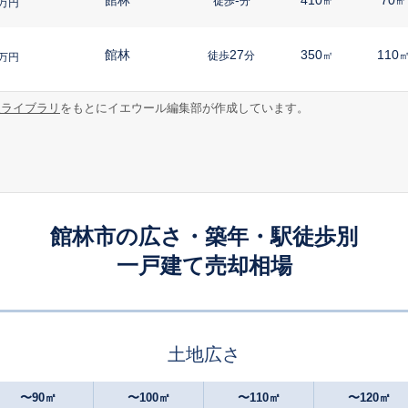
徒歩
分
㎡
㎡
万円
館林
27
350
110
徒歩
分
㎡
万円
報ライブラリ
をもとにイエウール編集部が作成しています。
館林
28
280
120
徒歩
分
㎡
万円
茂林寺前
-
200
120
徒歩
分
㎡
万円
館林
18
165
100
徒歩
分
㎡
円
館林市の広さ・築年・駅徒歩別
一戸建て売却相場
茂林寺前
8
195
80
徒歩
分
㎡
㎡
円
茂林寺前
16
330
95
徒歩
分
㎡
㎡
万円
土地広さ
茂林寺前
18
240
135
徒歩
分
㎡
円
〜90㎡
〜100㎡
〜110㎡
〜120㎡