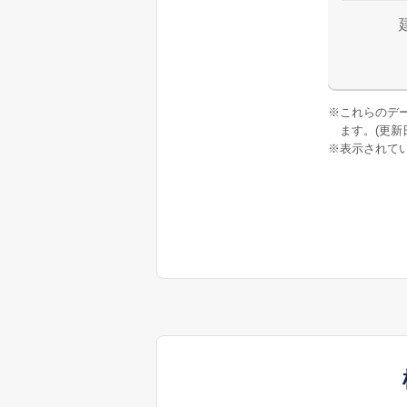
※
これらのデ
ます。(更新日:
※
表示されてい