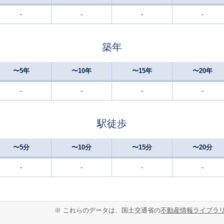
-
-
-
-
築年
〜5年
〜10年
〜15年
〜20年
-
-
-
-
駅徒歩
〜5分
〜10分
〜15分
〜20分
-
-
-
-
※ これらのデータは、国土交通省の
不動産情報ライブラ