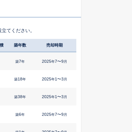
役立てください。
積
築年数
売却時期
7
2025
7〜9
㎡
築
年
年
月
18
2025
1〜3
㎡
築
年
年
月
38
2025
1〜3
築
年
年
月
6
2025
7〜9
㎡
築
年
年
月
1
2025
7〜9