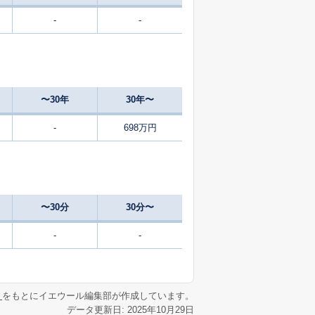
-
-
〜30年
30年〜
-
698万円
〜30分
30分〜
-
-
リ
をもとにイエウール編集部が作成しています。
データ更新日: 2025年10月29日