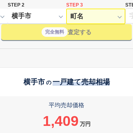
STEP 2
STEP 3
ST
査定する
完全無料
横手市
一戸建て売却相場
の
平均売却価格
1,409
万円