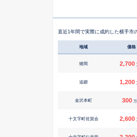
直近1年間で実際に成約した横手市
地域
価格
2,700
猪岡
1,200
追廻
300
金沢本町
万
2,600
十文字町佐賀会
3,300
十文字町仁井田