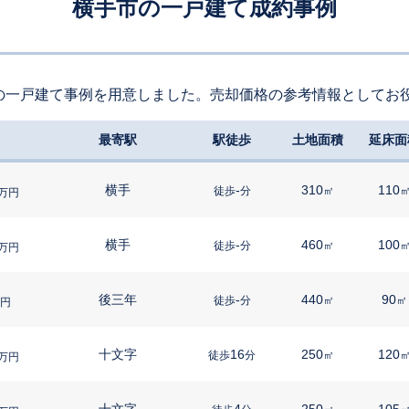
横手市の一戸建て成約事例
の一戸建て事例を用意しました。売却価格の参考情報としてお
最寄駅
駅徒歩
土地面積
延床面
横手
-
310
110
徒歩
分
㎡
万円
横手
-
460
100
徒歩
分
㎡
万円
後三年
-
440
90
徒歩
分
㎡
㎡
円
十文字
16
250
120
徒歩
分
㎡
万円
十文字
4
250
105