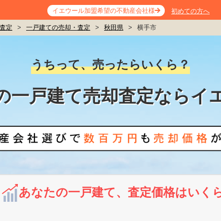
イエウール加盟希望の不動産会社様
初めての方へ
査定
>
一戸建ての売却・査定
>
秋田県
>
横手市
うちって、売ったらいくら？
の一戸建て売却査定ならイ
あなたの一戸建て、査定価格はいく