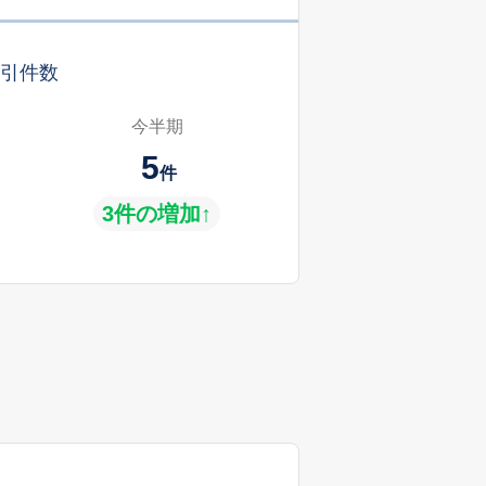
引件数
今半期
5
件
3件の増加↑