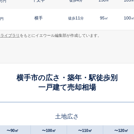
徒歩
分
㎡
万円
横手
11
95
100
徒歩
分
㎡
円
報ライブラリ
をもとにイエウール編集部が作成しています。
横手
-
520
135
徒歩
分
㎡
円
横手市の広さ・築年・駅徒歩別
一戸建て売却相場
土地広さ
〜90㎡
〜100㎡
〜110㎡
〜120㎡