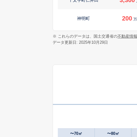
200
神明町
万
230
※ これらのデータは、国土交通省の
不動産情
平鹿町樽見内
万
データ更新日: 2025年10月29日
〜70㎡
〜80㎡