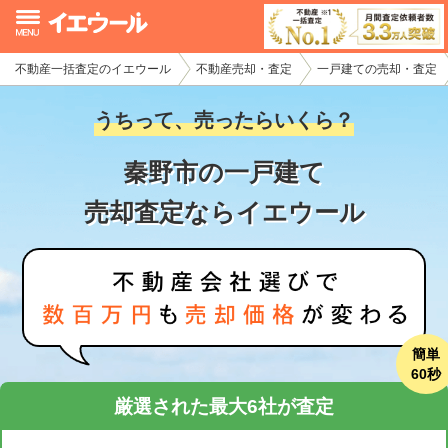
不動産一括査定のイエウール
不動産売却・査定
一戸建ての売却・査定
イエウール加盟希望の不動産会社様
うちって、売ったらいくら？
初めての方へ
秦野市の一戸建て
不動産売却の流れ
売却査定ならイエウール
不動産の売却・一括査定
家査定シミュレーター
お問い合わせ
簡単
60秒
厳選された最大6社が査定