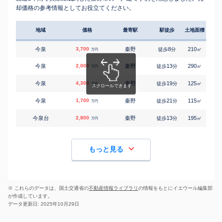
却価格の参考情報としてお役立てください。
地域
価格
最寄駅
駅徒歩
土地面積
延床
今泉
3,700
秦野
8
210
130
徒歩
分
㎡
万円
今泉
2,000
秦野
13
290
135
徒歩
分
㎡
万円
今泉
4,300
秦野
19
125
95
徒歩
分
㎡
万円
今泉
1,700
秦野
21
115
110
徒歩
分
㎡
万円
今泉台
2,800
秦野
13
195
100
徒歩
分
㎡
万円
もっと見る
※ これらのデータは、国土交通省の
不動産情報ライブラリ
の情報をもとにイエウール編集部
が作成しています。
データ更新日: 2025年10月29日