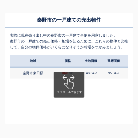
秦野市の一戸建ての売出物件
実際に現在売り出し中の秦野市の一戸建て事例を用意しました。
秦野市の一戸建ての売却価格・相場を知るために、これらの物件と比較
して、自分の物件価格がいくらになりそうか相場をつかみましょう。
地域
価格
土地面積
延床面積
築年
秦野市東田原
850
148.34
95.34
3
㎡
㎡
築
万円