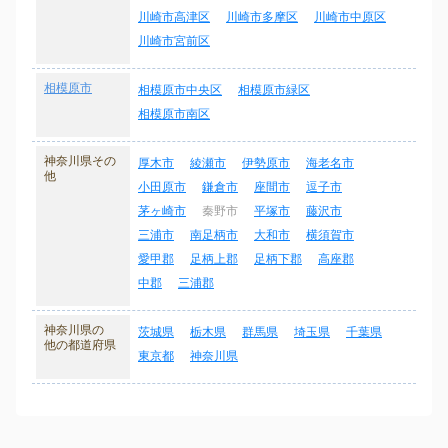
川崎市高津区
川崎市多摩区
川崎市中原区
川崎市宮前区
相模原市
相模原市中央区
相模原市緑区
相模原市南区
神奈川県その
厚木市
綾瀬市
伊勢原市
海老名市
他
小田原市
鎌倉市
座間市
逗子市
茅ヶ崎市
秦野市
平塚市
藤沢市
三浦市
南足柄市
大和市
横須賀市
愛甲郡
足柄上郡
足柄下郡
高座郡
中郡
三浦郡
神奈川県の
茨城県
栃木県
群馬県
埼玉県
千葉県
他の都道府県
東京都
神奈川県