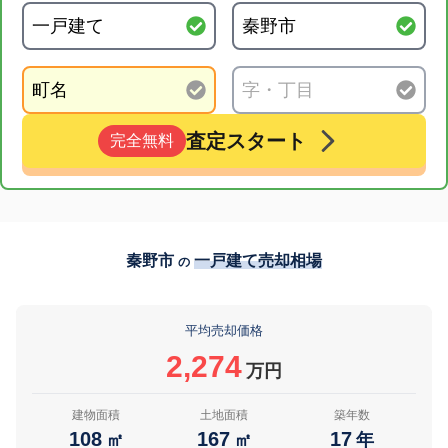
査定スタート
完全無料
秦野市
一戸建て売却相場
の
平均売却価格
2,274
万円
建物面積
土地面積
築年数
108
167
17
㎡
㎡
年