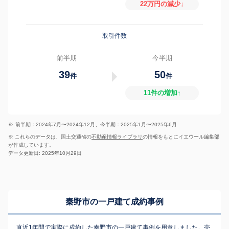
22万円の減少↓
取引件数
前半期
今半期
39
50
件
件
11件の増加↑
※
前半期：2024年7月〜2024年12月、今半期：2025年1月〜2025年6月
※ これらのデータは、国土交通省の
不動産情報ライブラリ
の情報をもとにイエウール編集部
が作成しています。
データ更新日: 2025年10月29日
秦野市の一戸建て成約事例
直近1年間で実際に成約した秦野市の一戸建て事例を用意しました。売