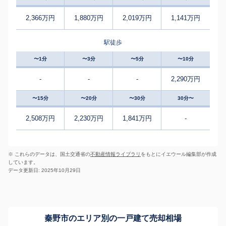
2,366万円
1,880万円
2,019万円
1,141万円
駅徒歩
〜1分
〜3分
〜5分
〜10分
-
-
-
2,290万円
〜15分
〜20分
〜30分
30分〜
2,508万円
2,230万円
1,841万円
-
※ これらのデータは、国土交通省の
不動産情報ライブラリ
をもとにイエウール編集部が作成
しています。
データ更新日: 2025年10月29日
秦野市のエリア別の一戸建て売却相場