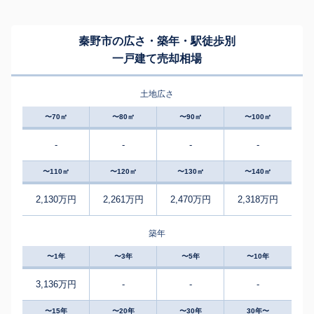
秦野市の広さ・築年・駅徒歩別
一戸建て売却相場
土地広さ
〜70㎡
〜80㎡
〜90㎡
〜100㎡
-
-
-
-
〜110㎡
〜120㎡
〜130㎡
〜140㎡
2,130万円
2,261万円
2,470万円
2,318万円
築年
〜1年
〜3年
〜5年
〜10年
3,136万円
-
-
-
〜15年
〜20年
〜30年
30年〜