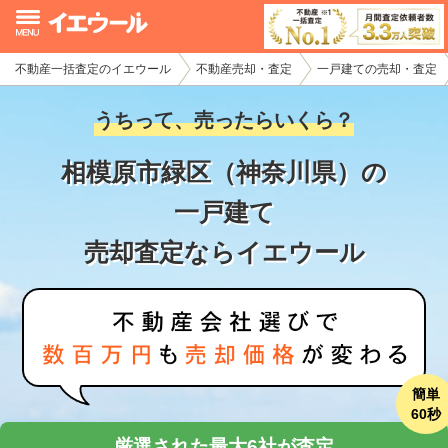
不動産一括査定のイエウール
不動産売却・査定
一戸建ての売却・査定
イエウール加盟希望の不動産会社様
うちって、売ったらいくら？
初めての方へ
相模原市緑区（神奈川県）の
不動産売却の流れ
一戸建て
不動産の売却・一括査定
売却査定ならイエウール
家査定シミュレーター
お問い合わせ
簡単
60秒
厳選された最大6社が査定