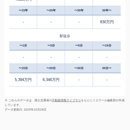
〜15年
〜20年
〜30年
30年〜
-
-
-
830万円
駅徒歩
〜1分
〜3分
〜5分
〜10分
-
-
-
-
〜15分
〜20分
〜30分
30分〜
5,394万円
6,346万円
-
-
※ これらのデータは、国土交通省の
不動産情報ライブラリ
をもとにイエウール編集部が作成
しています。
データ更新日: 2025年10月29日