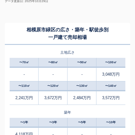
データ更新日: 2025年10月29日
相模原市緑区の広さ・築年・駅徒歩別
一戸建て売却相場
土地広さ
〜70㎡
〜80㎡
〜90㎡
〜100㎡
-
-
-
3,048万円
〜110㎡
〜120㎡
〜130㎡
〜140㎡
2,241万円
3,672万円
2,484万円
3,572万円
築年
〜1年
〜3年
〜5年
〜10年
4,118万円
-
-
-