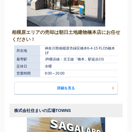
相模原エリアの売却は朝日土地建物橋本店にお任せ
ください！
神奈川県相模原市緑区橋本6-4-15 FLOS橋本
所在地
1F
最寄駅
JR横浜線・京王線「橋本」駅徒歩2分
定休日
水曜
営業時間
9:00～20:00
詳細を見る
株式会社住まいの広場TOWNS