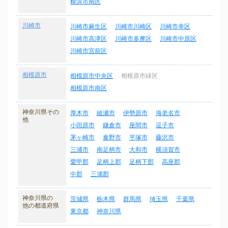
横浜市南区
川崎市
川崎市麻生区
川崎市川崎区
川崎市幸区
川崎市高津区
川崎市多摩区
川崎市中原区
川崎市宮前区
相模原市
相模原市中央区
相模原市緑区
相模原市南区
神奈川県その
厚木市
綾瀬市
伊勢原市
海老名市
他
小田原市
鎌倉市
座間市
逗子市
茅ヶ崎市
秦野市
平塚市
藤沢市
三浦市
南足柄市
大和市
横須賀市
愛甲郡
足柄上郡
足柄下郡
高座郡
中郡
三浦郡
神奈川県の
茨城県
栃木県
群馬県
埼玉県
千葉県
他の都道府県
東京都
神奈川県