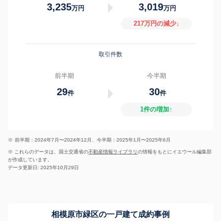
3,235
3,019
万円
万円
217万円の減少↓
取引件数
前半期
今半期
29
30
件
件
1件の増加↑
※
前半期：2024年7月〜2024年12月、今半期：2025年1月〜2025年6月
※ これらのデータは、国土交通省の
不動産情報ライブラリ
の情報をもとにイエウール編集部
が作成しています。
データ更新日: 2025年10月29日
相模原市緑区の一戸建て成約事例