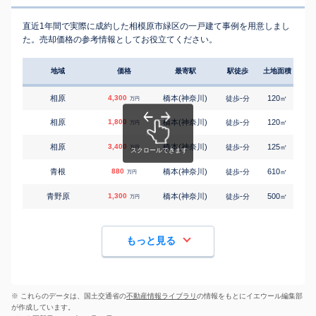
直近1年間で実際に成約した相模原市緑区の一戸建て事例を用意しまし
た。売却価格の参考情報としてお役立てください。
地域
価格
最寄駅
駅徒歩
土地面積
延床
相原
4,300
橋本(神奈川)
-
120
95
徒歩
分
㎡
万円
相原
1,800
橋本(神奈川)
-
120
85
徒歩
分
㎡
万円
相原
3,400
橋本(神奈川)
-
125
95
徒歩
分
㎡
万円
青根
880
橋本(神奈川)
-
610
140
徒歩
分
㎡
万円
青野原
1,300
橋本(神奈川)
-
500
135
徒歩
分
㎡
万円
もっと見る
※ これらのデータは、国土交通省の
不動産情報ライブラリ
の情報をもとにイエウール編集部
が作成しています。