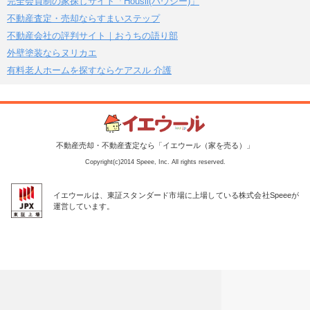
完全会員制の家探しサイト「Housii(ハウシー)」
不動産査定・売却ならすまいステップ
不動産会社の評判サイト｜おうちの語り部
外壁塗装ならヌリカエ
有料老人ホームを探すならケアスル 介護
不動産売却・不動産査定なら「イエウール（家を売る）」
Copyright(c)2014 Speee, Inc. All rights reserved.
イエウールは、東証スタンダード市場に上場している株式会社Speeeが
運営しています。