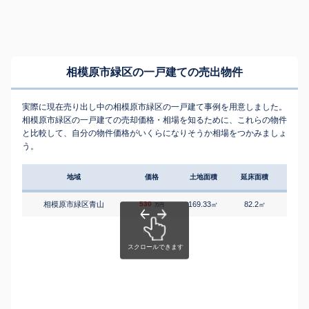
相模原市緑区の一戸建ての売出物件
実際に現在売り出し中の相模原市緑区の一戸建て事例を用意しました。
相模原市緑区の一戸建ての売却価格・相場を知るために、これらの物件
と比較して、自分の物件価格がいくらになりそうか相場をつかみましょ
う。
地域
価格
土地面積
延床面積
築年
相模原市緑区青山
530
169.33
82.2
3
㎡
㎡
築
万円