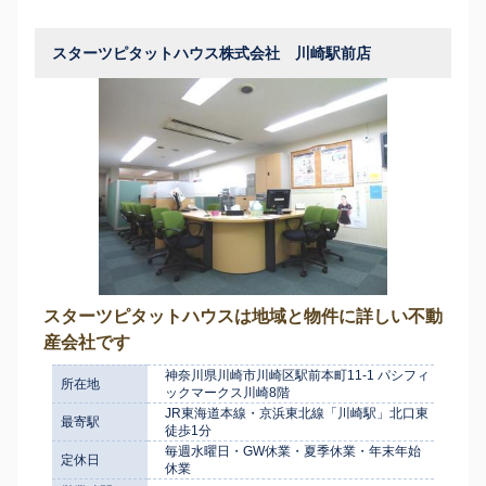
スターツピタットハウス株式会社 川崎駅前店
スターツピタットハウスは地域と物件に詳しい不動
産会社です
神奈川県川崎市川崎区駅前本町11-1 パシフィ
所在地
ックマークス川崎8階
JR東海道本線・京浜東北線「川崎駅」北口東
最寄駅
徒歩1分
毎週水曜日・GW休業・夏季休業・年末年始
定休日
休業