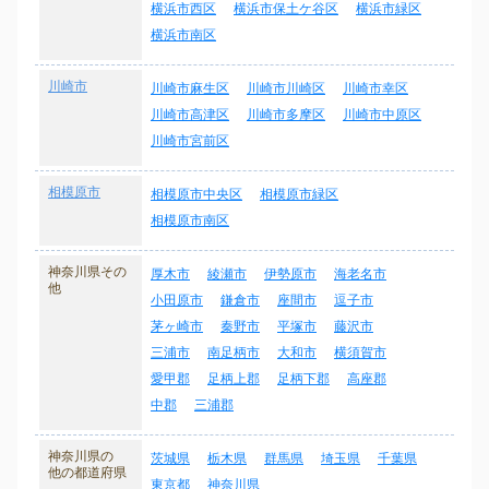
横浜市西区
横浜市保土ケ谷区
横浜市緑区
横浜市南区
川崎市
川崎市麻生区
川崎市川崎区
川崎市幸区
川崎市高津区
川崎市多摩区
川崎市中原区
川崎市宮前区
相模原市
相模原市中央区
相模原市緑区
相模原市南区
神奈川県その
厚木市
綾瀬市
伊勢原市
海老名市
他
小田原市
鎌倉市
座間市
逗子市
茅ヶ崎市
秦野市
平塚市
藤沢市
三浦市
南足柄市
大和市
横須賀市
愛甲郡
足柄上郡
足柄下郡
高座郡
中郡
三浦郡
神奈川県の
茨城県
栃木県
群馬県
埼玉県
千葉県
他の都道府県
東京都
神奈川県