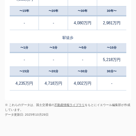
〜15年
〜20年
〜30年
30年〜
-
-
4,080万円
2,981万円
駅徒歩
〜1分
〜3分
〜5分
〜10分
-
-
-
5,218万円
〜15分
〜20分
〜30分
30分〜
4,235万円
4,718万円
4,002万円
-
※ これらのデータは、国土交通省の
不動産情報ライブラリ
をもとにイエウール編集部が作成
しています。
データ更新日: 2025年10月29日