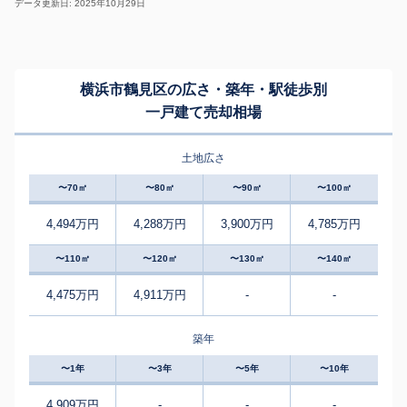
データ更新日: 2025年10月29日
横浜市鶴見区の広さ・築年・駅徒歩別
一戸建て売却相場
土地広さ
〜70㎡
〜80㎡
〜90㎡
〜100㎡
4,494万円
4,288万円
3,900万円
4,785万円
〜110㎡
〜120㎡
〜130㎡
〜140㎡
4,475万円
4,911万円
-
-
築年
〜1年
〜3年
〜5年
〜10年
4,909万円
-
-
-