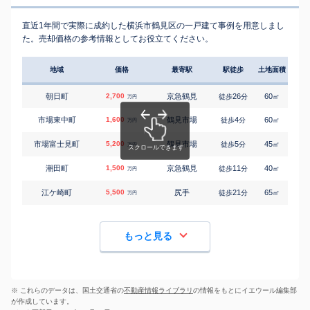
直近1年間で実際に成約した横浜市鶴見区の一戸建て事例を用意しまし
た。売却価格の参考情報としてお役立てください。
地域
価格
最寄駅
駅徒歩
土地面積
延床
朝日町
2,700
京急鶴見
26
60
100
徒歩
分
㎡
万円
市場東中町
1,600
鶴見市場
4
60
75
徒歩
分
㎡
万円
市場富士見町
5,200
鶴見市場
5
45
95
徒歩
分
㎡
万円
潮田町
1,500
京急鶴見
11
40
50
徒歩
分
㎡
万円
江ケ崎町
5,500
尻手
21
65
100
徒歩
分
㎡
万円
もっと見る
※ これらのデータは、国土交通省の
不動産情報ライブラリ
の情報をもとにイエウール編集部
が作成しています。