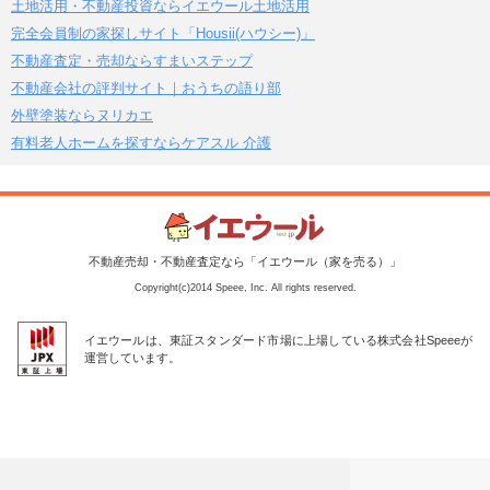
土地活用・不動産投資ならイエウール土地活用
完全会員制の家探しサイト「Housii(ハウシー)」
不動産査定・売却ならすまいステップ
不動産会社の評判サイト｜おうちの語り部
外壁塗装ならヌリカエ
有料老人ホームを探すならケアスル 介護
不動産売却・不動産査定なら「イエウール（家を売る）」
Copyright(c)2014 Speee, Inc. All rights reserved.
イエウールは、東証スタンダード市場に上場している株式会社Speeeが
運営しています。