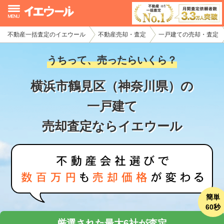
不動産一括査定のイエウール
不動産売却・査定
一戸建ての売却・査定
イエウール加盟希望の不動産会社様
うちって、売ったらいくら？
初めての方へ
横浜市鶴見区（神奈川県）の
不動産売却の流れ
一戸建て
不動産の売却・一括査定
売却査定ならイエウール
家査定シミュレーター
お問い合わせ
簡単
60秒
厳選された最大6社が査定