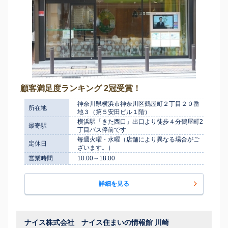
顧客満足度ランキング 2冠受賞！
神奈川県横浜市神奈川区鶴屋町２丁目２０番
所在地
地３（第５安田ビル１階）
横浜駅「きた西口」出口より徒歩４分鶴屋町2
最寄駅
丁目バス停前です
毎週火曜・水曜（店舗により異なる場合がご
定休日
ざいます。）
営業時間
10:00～18:00
詳細を見る
ナイス株式会社 ナイス住まいの情報館 川崎