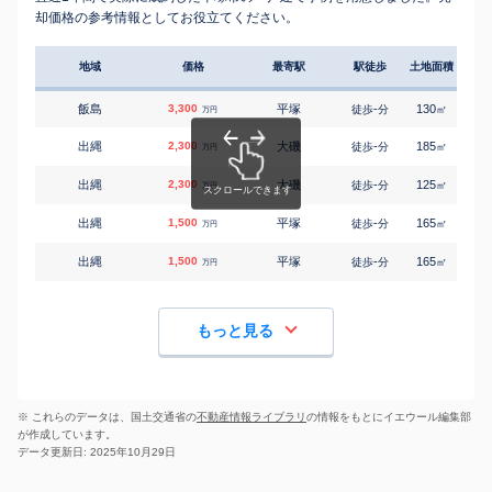
却価格の参考情報としてお役立てください。
地域
価格
最寄駅
駅徒歩
土地面積
延床
飯島
3,300
平塚
-
130
95
徒歩
分
㎡
万円
出縄
2,300
大磯
-
185
90
徒歩
分
㎡
万円
出縄
2,300
大磯
-
125
100
徒歩
分
㎡
万円
出縄
1,500
平塚
-
165
95
徒歩
分
㎡
万円
出縄
1,500
平塚
-
165
95
徒歩
分
㎡
万円
もっと見る
※ これらのデータは、国土交通省の
不動産情報ライブラリ
の情報をもとにイエウール編集部
が作成しています。
データ更新日: 2025年10月29日