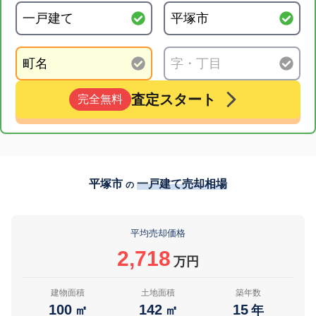
査定スタート
完全無料
平塚市
一戸建て売却相場
の
平均売却価格
2,718
万円
建物面積
土地面積
築年数
100
142
15
㎡
㎡
年