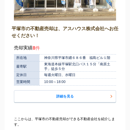
平塚市の不動産売却は、アスハウス株式会社へお任
せください！
8
売却実績
件
所在地
神奈川県平塚市纒６８６番 福島ビル１階
東海道本線平塚駅北口バス１５分「南原土
最寄駅
手」徒歩５分
定休日
毎週火曜日、水曜日
営業時間
10:00～18:00
詳細を見る
ここからは、平塚市の不動産売却ができる不動産会社を紹介しま
す。