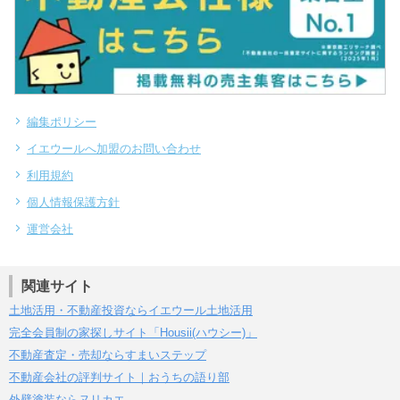
編集ポリシー
イエウールへ加盟のお問い合わせ
利用規約
個人情報保護方針
運営会社
関連サイト
土地活用・不動産投資ならイエウール土地活用
完全会員制の家探しサイト「Housii(ハウシー)」
不動産査定・売却ならすまいステップ
不動産会社の評判サイト｜おうちの語り部
外壁塗装ならヌリカエ