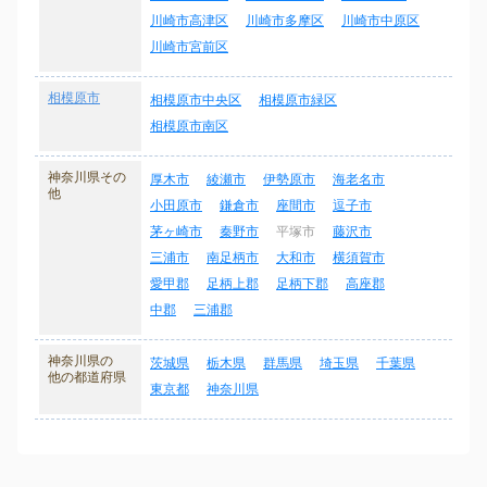
川崎市高津区
川崎市多摩区
川崎市中原区
川崎市宮前区
相模原市
相模原市中央区
相模原市緑区
相模原市南区
神奈川県その
厚木市
綾瀬市
伊勢原市
海老名市
他
小田原市
鎌倉市
座間市
逗子市
茅ヶ崎市
秦野市
平塚市
藤沢市
三浦市
南足柄市
大和市
横須賀市
愛甲郡
足柄上郡
足柄下郡
高座郡
中郡
三浦郡
神奈川県の
茨城県
栃木県
群馬県
埼玉県
千葉県
他の都道府県
東京都
神奈川県