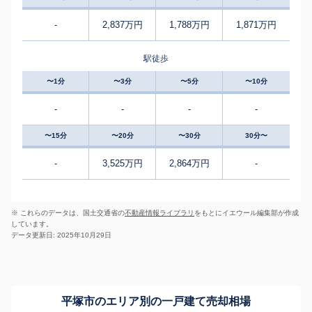
-
2,837万円
1,788万円
1,871万円
駅徒歩
〜1分
〜3分
〜5分
〜10分
-
-
-
-
〜15分
〜20分
〜30分
30分〜
-
3,525万円
2,864万円
-
※ これらのデータは、国土交通省の
不動産情報ライブラリ
をもとにイエウール編集部が作成
しています。
データ更新日: 2025年10月29日
平塚市のエリア別の一戸建て売却相場