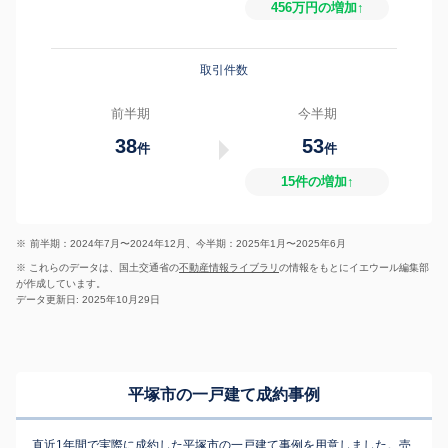
456万円の増加↑
取引件数
前半期
今半期
38
53
件
件
15件の増加↑
※
前半期：2024年7月〜2024年12月、今半期：2025年1月〜2025年6月
※ これらのデータは、国土交通省の
不動産情報ライブラリ
の情報をもとにイエウール編集部
が作成しています。
データ更新日: 2025年10月29日
平塚市の一戸建て成約事例
直近1年間で実際に成約した平塚市の一戸建て事例を用意しました。売