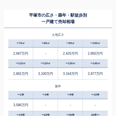
平塚市の広さ・築年・駅徒歩別
一戸建て売却相場
土地広さ
〜70㎡
〜80㎡
〜90㎡
〜100㎡
2,687万円
-
2,425万円
2,850万円
〜110㎡
〜120㎡
〜130㎡
〜140㎡
2,881万円
3,100万円
3,164万円
2,877万円
築年
〜1年
〜3年
〜5年
〜10年
3,586万円
-
-
-
〜15年
〜20年
〜30年
30年〜