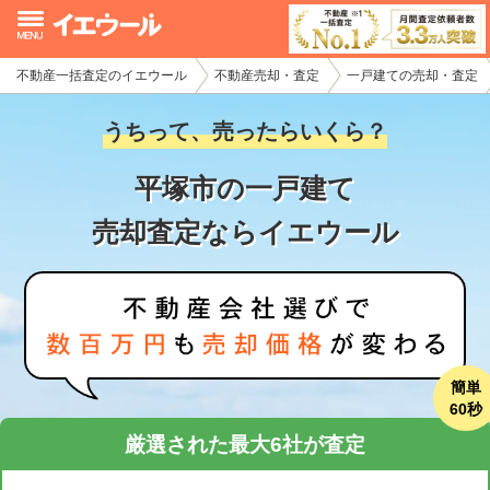
不動産一括査定のイエウール
不動産売却・査定
一戸建ての売却・査定
イエウール加盟希望の不動産会社様
うちって、売ったらいくら？
初めての方へ
平塚市の一戸建て
不動産売却の流れ
売却査定ならイエウール
不動産の売却・一括査定
家査定シミュレーター
お問い合わせ
簡単
60秒
厳選された最大6社が査定