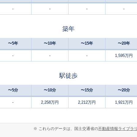
-
-
-
-
那須塩原
28
250
80
徒歩
分
㎡
㎡
万円
築年
黒磯
14
1300
160
徒歩
分
㎡
円
〜5年
〜10年
〜15年
〜20年
那須塩原
-
540
45
徒歩
分
㎡
㎡
円
-
-
-
1,595万円
那須塩原
10
185
85
徒歩
分
㎡
㎡
万円
駅徒歩
那須塩原
-
600
230
徒歩
分
㎡
万円
〜5分
〜10分
〜15分
〜20分
黒磯
-
260
110
徒歩
分
㎡
-
2,258万円
2,212万円
1,921万円
万円
黒磯
-
230
110
徒歩
分
㎡
万円
※ これらのデータは、国土交通省の
不動産情報ライブラ