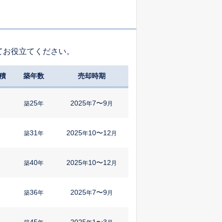
てお役立てください。
積
築年数
売却時期
25
2025
7〜9
築
年
年
月
31
2025
10〜12
㎡
築
年
年
月
40
2025
10〜12
築
年
年
月
36
2025
7〜9
築
年
年
月
45
2025
1〜3