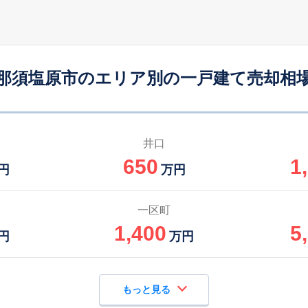
黒磯
-
175
100
徒歩
分
㎡
万円
黒磯
-
210
145
徒歩
分
㎡
円
那須塩原市のエリア別の一戸建て売却相
那須塩原
-
230
125
徒歩
分
㎡
円
西那須野
-
250
110
徒歩
分
㎡
万円
井口
650
1
西那須野
-
470
165
円
万円
徒歩
分
㎡
円
野崎(栃木)
-
240
105
一区町
徒歩
分
㎡
円
1,400
5
円
万円
もっと見る