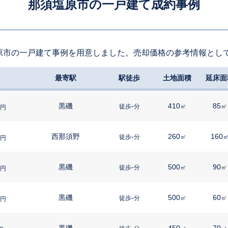
那須塩原市の一戸建て成約事例
原市の一戸建て事例を用意しました。売却価格の参考情報とし
最寄駅
駅徒歩
土地面積
延床面
黒磯
-
410
85
徒歩
分
㎡
㎡
円
西那須野
-
260
160
徒歩
分
㎡
円
黒磯
-
500
90
徒歩
分
㎡
㎡
円
黒磯
-
500
60
徒歩
分
㎡
㎡
円
黒磯
-
450
70