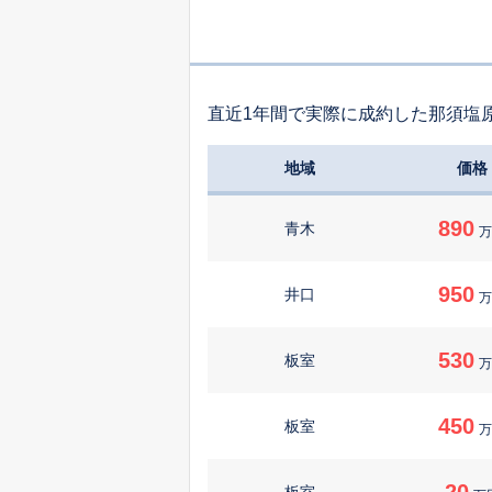
直近1年間で実際に成約した那須塩
地域
価格
890
青木
万
950
井口
万
530
板室
万
450
板室
万
20
板室