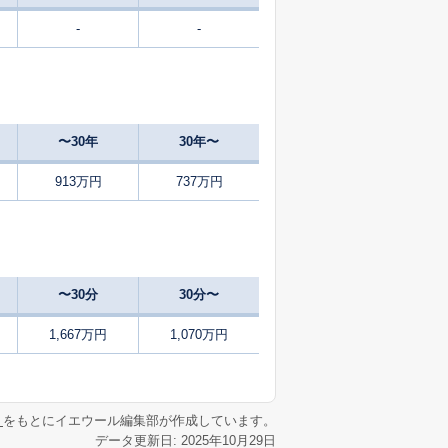
-
-
-
2025
7〜9
築
年
年
月
-
2025
1〜3
㎡
築
年
年
月
〜30年
30年〜
48
2025
4〜6
築
年
年
月
913万円
737万円
2
2025
7〜9
築
年
年
月
18
2025
1〜3
㎡
築
年
年
月
〜30分
30分〜
5
2024
10〜12
㎡
築
年
年
月
1,667万円
1,070万円
3
2024
10〜12
㎡
築
年
年
月
リ
をもとにイエウール編集部が作成しています。
データ更新日: 2025年10月29日