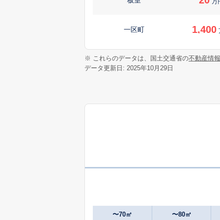
万
1,400
一区町
7,100
※ これらのデータは、国土交通省の
不動産情
大原間西
データ更新日: 2025年10月29日
950
上厚崎
万
420
上厚崎
万
980
上塩原
万
1,400
北赤田
2,400
北弥六
〜70㎡
〜80㎡