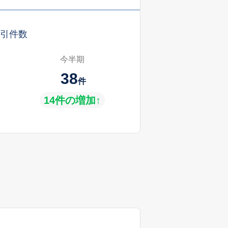
引件数
今半期
38
件
14件の増加↑