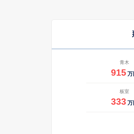
1,800
埼玉
520
埼玉
万
500
佐野
万
1,400
三区町
青木
915
950
三区町
万
万
520
三区町
板室
万
333
万