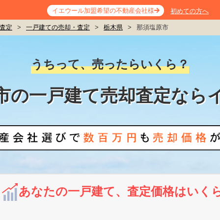
イエウール加盟希望の不動産会社様
初めての方へ
査定
>
一戸建ての売却・査定
>
栃木県
>
那須塩原市
うちって、売ったらいくら？
市の一戸建て売却査定なら
あなたの一戸建て、査定価格はいく