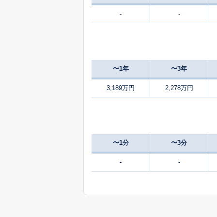
-
-
4,900
北弥六
550
共墾社
万
〜1年
〜3年
350
木綿畑
万
3,189万円
2,278万円
3,100
沓掛
3,600
埼玉
〜1分
〜3分
2,900
埼玉
-
-
2,300
埼玉