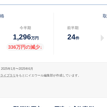
価格
取
今半期
前半期
1,296
24
万円
件
336万円の減少↓
2025年1月〜2025年6月
報ライブラリ
をもとにイエウール編集部が作成しています。