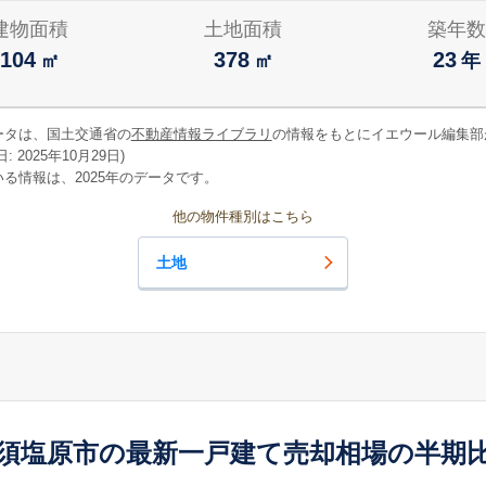
建物面積
土地面積
築年数
104
378
23
㎡
㎡
年
ータは、国土交通省の
不動産情報ライブラリ
の情報をもとにイエウール編集部
 2025年10月29日)
る情報は、2025年のデータです。
他の物件種別はこちら
土地
須塩原市の最新一戸建て売却相場の半期