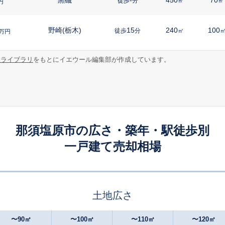
徒歩
分
㎡
㎡
円
野崎(栃木)
15
240
100
徒歩
分
㎡
万円
報ライブラリ
をもとにイエウール編集部が作成しています。
那須塩原
10
290
115
徒歩
分
㎡
万円
黒磯
-
240
50
徒歩
分
㎡
㎡
円
黒磯
-
320
100
徒歩
分
㎡
円
那須塩原市の広さ・築年・駅徒歩別
一戸建て売却相場
西那須野
-
760
85
徒歩
分
㎡
㎡
円
西那須野
-
230
105
徒歩
分
㎡
万円
土地広さ
那須塩原
-
260
115
徒歩
分
㎡
万円
〜90㎡
〜100㎡
〜110㎡
〜120㎡