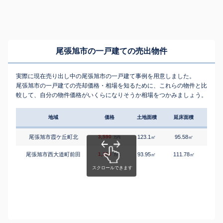
尾張旭市の一戸建ての売出物件
実際に現在売り出し中の尾張旭市の一戸建て事例を用意しました。
尾張旭市の一戸建ての売却価格・相場を知るために、これらの物件と比
較して、自分の物件価格がいくらになりそうか相場をつかみましょう。
地域
価格
土地面積
延床面積
築年
尾張旭市霞ケ丘町北
3,590
123.1
95.58
2
㎡
㎡
築
万円
尾張旭市西大道町前田
1,350
93.95
111.78
3
㎡
㎡
築
万円