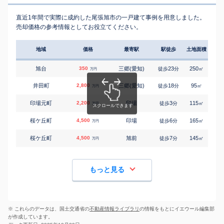
直近1年間で実際に成約した尾張旭市の一戸建て事例を用意しました。
売却価格の参考情報としてお役立てください。
地域
価格
最寄駅
駅徒歩
土地面積
延床
旭台
350
三郷(愛知)
23
250
140
徒歩
分
㎡
万円
井田町
2,800
三郷(愛知)
18
95
85
徒歩
分
㎡
万円
印場元町
2,200
印場
3
115
95
徒歩
分
㎡
万円
桜ケ丘町
4,500
印場
6
165
105
徒歩
分
㎡
万円
桜ケ丘町
4,500
旭前
7
145
105
徒歩
分
㎡
万円
もっと見る
※ これらのデータは、国土交通省の
不動産情報ライブラリ
の情報をもとにイエウール編集部
が作成しています。