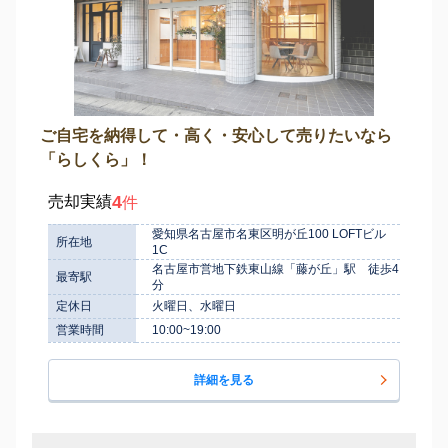
ご自宅を納得して・高く・安心して売りたいなら
「らしくら」！
4
売却実績
件
愛知県名古屋市名東区明が丘100 LOFTビル
所在地
1C
名古屋市営地下鉄東山線「藤が丘」駅 徒歩4
最寄駅
分
定休日
火曜日、水曜日
営業時間
10:00~19:00
詳細を見る