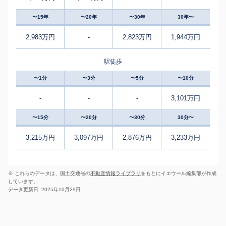
〜15年
〜20年
〜30年
30年〜
2,983万円
-
2,823万円
1,944万円
駅徒歩
〜1分
〜3分
〜5分
〜10分
-
-
-
3,101万円
〜15分
〜20分
〜30分
30分〜
3,215万円
3,097万円
2,876万円
3,233万円
※ これらのデータは、国土交通省の
不動産情報ライブラリ
をもとにイエウール編集部が作成
しています。
データ更新日: 2025年10月29日