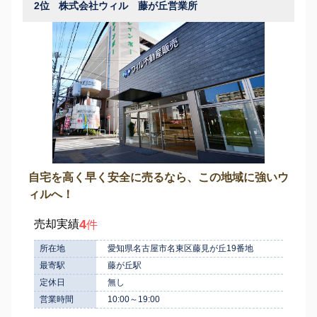
2位
株式会社ウィル 藤が丘営業所
自宅を高く早く安全に売るなら、この地域に強いウ
ィルへ！
4
売却実績
件
所在地
愛知県名古屋市名東区藤見が丘19番地
最寄駅
藤が丘駅
定休日
無し
営業時間
10:00～19:00