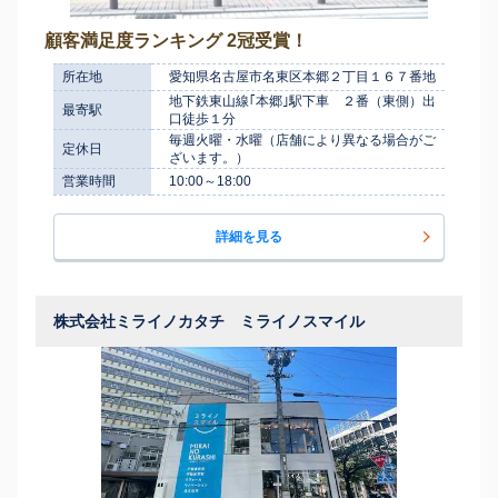
顧客満足度ランキング 2冠受賞！
所在地
愛知県名古屋市名東区本郷２丁目１６７番地
地下鉄東山線｢本郷｣駅下車 ２番（東側）出
最寄駅
口徒歩１分
毎週火曜・水曜（店舗により異なる場合がご
定休日
ざいます。）
営業時間
10:00～18:00
詳細を見る
株式会社ミライノカタチ ミライノスマイル