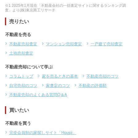
※1 2025年1月現在「不動産会社の一括査定サイトに関するランキング調
査」より(株)東京商工リサーチ
売りたい
不動産を売る
不動産売却査定
マンション売却査定
一戸建て売却査定
土地売却査定
不動産売却について学ぶ
コラムトップ
家を売るときの基本
不動産売却のコツ
自宅売却のコツ
家査定のコツ
不動産の評価額
不動産売却のよくある質問Q＆A
買いたい
不動産を買う
完全会員制の家探しサイト「Housii」