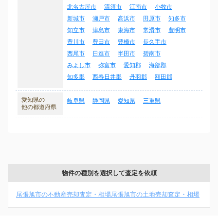
北名古屋市
清須市
江南市
小牧市
新城市
瀬戸市
高浜市
田原市
知多市
知立市
津島市
東海市
常滑市
豊明市
豊川市
豊田市
豊橋市
長久手市
西尾市
日進市
半田市
碧南市
みよし市
弥富市
愛知郡
海部郡
知多郡
西春日井郡
丹羽郡
額田郡
愛知県の
岐阜県
静岡県
愛知県
三重県
他の都道府県
物件の種別を選択して査定を依頼
尾張旭市の不動産売却査定・相場
尾張旭市の土地売却査定・相場