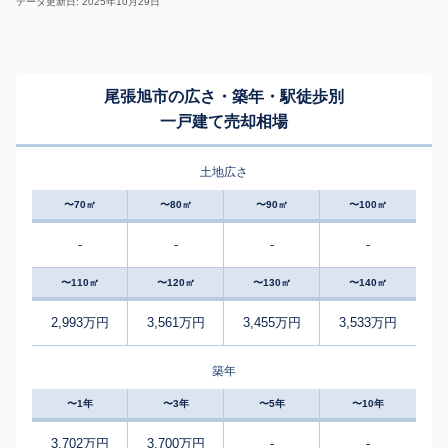
データ更新日: 2025年10月29日
尾張旭市の広さ・築年・駅徒歩別
一戸建て売却相場
土地広さ
〜70㎡
〜80㎡
〜90㎡
〜100㎡
-
-
-
-
〜110㎡
〜120㎡
〜130㎡
〜140㎡
2,993万円
3,561万円
3,455万円
3,533万円
築年
〜1年
〜3年
〜5年
〜10年
3,702万円
3,700万円
-
-